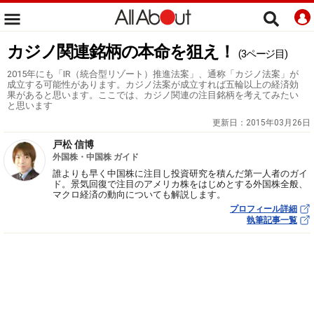
カジノ関連銘柄の本命を狙え！
(3ページ目)
2015年にも「IR（統合型リゾート）推進法案」、通称「カジノ法案」が
成立する可能性があります。カジノ法案が成立すれば五輪以上の経済効
果があると思います。ここでは、カジノ関連の注目銘柄を考えてみたい
と思います
更新日：
2015年03月26日
戸松 信博
外国株・中国株 ガイド
誰よりも早く中国株に注目し投資研究を積んだ第一人者のガイ
ド。景気回復で注目のアメリカ株をはじめとする外国株全般、
マクロ経済の動向についても解説します。
プロフィール詳細
執筆記事一覧