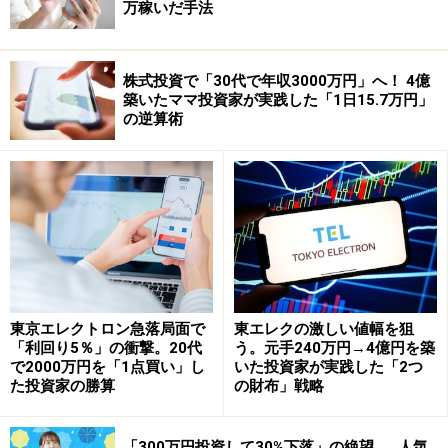
万稼いだ手法
株式投資で「30代で年収3000万円」へ！ 4億
築いたママ投資家が実践した「1日15.7万円」
の逆算術
東京エレクトロン急落局面で
東エレクの激しい値幅を狙
「利回り5％」の衝撃。20代
う。元手240万円→4億円を築
で2000万円を「1点買い」し
いた投資家が実践した「2つ
た投資家の勝算
の財布」戦略
「300万円投資して30%下落」の絶望……人気