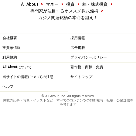
>
>
>
>
All About
マネー
投資
株・株式投資
>
専門家が注目するオススメ株式銘柄
カジノ関連銘柄の本命を狙え！
会社概要
採用情報
投資家情報
広告掲載
利用規約
プライバシーポリシー
All Aboutについて
著作権・商標・免責
当サイトの情報についての注意
サイトマップ
ヘルプ
© All About, Inc. All rights reserved.
掲載の記事・写真・イラストなど、すべてのコンテンツの無断複写・転載・公衆送信等
を禁じます