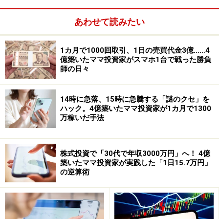
しょう。マカオは香港に海運や貿易がシフトする中で経
済のテコ入れ策として賭博を合法化しました。ただ、
あわせて読みたい
1960年代から2002年までスタンレーホー氏がカジノ利権
を独占。2002年までのマカオといえば、ポルトガル支配
1カ月で1000回取引、1日の売買代金3億……4
億築いたママ投資家がスマホ1台で戦った勝負
の名残を残し、香港からフェリーで30分で行ける観光
師の日々
地、という以上の印象はなく、1980年代までのラスベガ
スのような（ある意味殺伐とした）賭博場然としたもの
14時に急落、15時に急騰する「謎のクセ」を
でした。しかし、2002年に外資にカジノ利権を開放し、
ハック。4億築いたママ投資家が1カ月で1300
資金力や経験を持つ米国のカジノ運営会社が進出し、大
万稼いだ手法
規模開発が開始されたことで、カジノだけでなく、豪華
なホテルと各種エンターテインメント、レストラン、シ
株式投資で「30代で年収3000万円」へ！ 4億
ョッピングモール、会議場、などを兼ね備えた一大レジ
築いたママ投資家が実践した「1日15.7万円」
ャーランドへと変貌を遂げました。
の逆算術