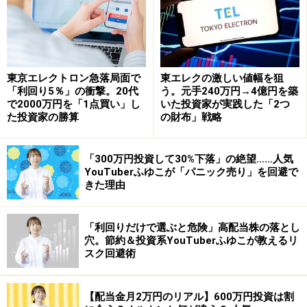
東京エレクトロン急落局面で
東エレクの激しい値幅を狙
「利回り5％」の衝撃。20代
う。元手240万円→4億円を築
で2000万円を「1点買い」し
いた投資家が実践した「2つ
た投資家の勝算
の財布」戦略
「300万円投資して30%下落」の絶望……人気
YouTuberふゆこが「パニック売り」を回避で
カジノの誘致は毎年兆円単位の経済効果を生み、五輪の
きた理由
ように一度限りのイベントではありません。またラスベ
ガスの収入の6割はカジノ以外からのものとなってお
「利回りだけで選ぶと危険」高配当株の落とし
穴。節約＆投資系YouTuberふゆこが教えるリ
り、博打収入が主体だった一昔前と大きく変わっており
スク回避術
ます。それゆえ「統合型リゾート」という法案名になっ
ております。
【配当金月2万円のリアル】600万円投資は割