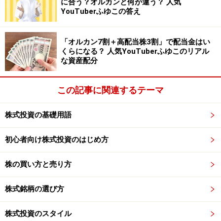
に合う？オルカンと何が違う？ 人気
実際に、今や年間3150万人の旅行者がこの人口62万
YouTuberふゆこの答え
4000人のマカオを訪れ、賭博からの税収はマカオの税収
の約8割を占めています。カジノを解禁してからの10年
「オルカン7割＋高配当株3割」で配当金はい
間で、マカオの一人当たりGDPは実に5倍となり、今や
くらになる？ 人気YouTuberふゆこのリアル
な資産配分
日本を大きく超えて世界最高水準にまでなっています。
なにしろカジノ運営6社から入る賭博税だけで年間1兆
この記事に関連するテーマ
5,000億円を超え、62万4000人の島民の教育費は15年間
無料、医療費も手厚く、現金支給まであり、そして所得
株式投資の基礎用語
税率は低く、失業率は1％台とほぼ完全雇用状態です。
初心者向け株式投資のはじめ方
＞＞では、日本のカジノ法案での注目銘柄は！？！？
株の買い方と売り方
※記事内容は執筆時点のものです。最新の内容をご確認くださ
い。
本記事の内容は一般的な情報提供を目的としており、特定の金融
株式銘柄の選び方
商品や投資行動を推奨するものではありません。
投資や資産運用に関する最終的なご判断はご自身の責任において
行ってください。
株式投資のスタイル
掲載情報の正確性・完全性については十分に配慮しております