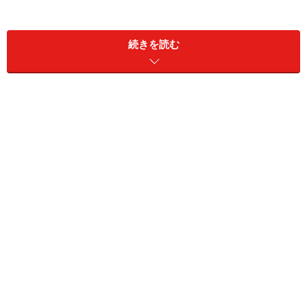
続きを読む
たとえば東京五輪には開催へ向けてのインフラ建設、そ
して開催中の観光収入などがありますが、終了すれば終
わりという期限付きイベントです。一方、ラスベガスや
マカオ、そして最近ではシンガポールにできたようなカ
ジノ付き一大娯楽施設が出来上がれば、建設会社の仕事
が終了したあとも、その経済効果や関連雇用は次の10
年、20年間と持続的に絶大なものになります。
マカオは世界一のカジノ市場に、その経済
効果は莫大
どれくらい絶大な経済効果があるかということですが、
ここでは世界最大の賭博市場となったマカオを見てみま