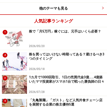
が、その内容を保証するものではなく、これに基づく損失・損害
他のテーマも見る
などについて当社は一切の責任を負いません。
最新の情報や詳細については、必ず各金融機関やサービス提供者
の公式情報をご確認ください。
人気記事ランキング
株で「月5万円」稼ぐには、元手はいくら必要？
1
次のページへ
1
/
3
2026/05/20
株を買ってはいけない時期ってある？避けるべき3
2
つのタイミング
2026/05/18
1カ月で1000回取引、1日の売買代金3億……4億築
3
いたママ投資家がスマホ1台で戦った勝負師の日々
2026/07/28
「丸亀製麺」「ガスト」など人気外食チェーン店
4
を展開する企業の株主優待5選