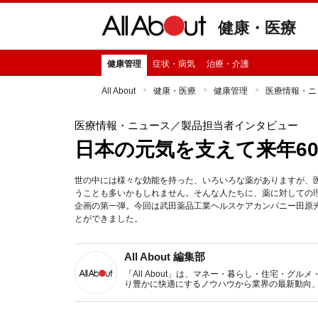
健康・医療
健康管理
症状・病気
治療・介護
All About
健康・医療
健康管理
医療情報・ニ
医療情報・ニュース
／製品担当者インタビュー
日本の元気を支えて来年6
世の中には様々な効能を持った、いろいろな薬がありますが、
うことも多いかもしれません。そんな人たちに、薬に対しての
企画の第一弾。今回は武田薬品工業ヘルスケアカンパニー田原
とができました。
All About 編集部
「All About」は、マネー・暮らし・住宅・
り豊かに快適にするノウハウから業界の最新動向
イトです。