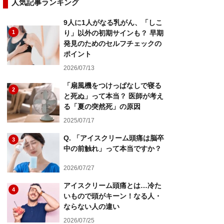
人気記事ランキング
9人に1人がなる乳がん、「しこ
1
り」以外の初期サインも？ 早期
発見のためのセルフチェックの
ポイント
2026/07/13
「扇風機をつけっぱなしで寝る
2
と死ぬ」って本当？ 医師が考え
る「夏の突然死」の原因
2025/07/17
Q. 「アイスクリーム頭痛は脳卒
3
中の前触れ」って本当ですか？
2026/07/27
アイスクリーム頭痛とは…冷た
4
いもので頭がキーン！なる人・
ならない人の違い
2026/07/25