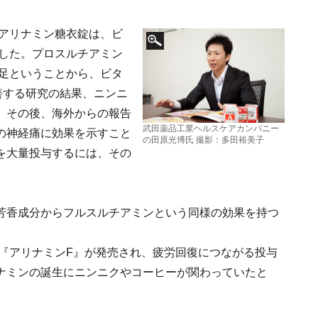
るアリナミン糖衣錠は、ビ
ました。プロスルチアミン
不足ということから、ビタ
善する研究の結果、ニンニ
。その後、海外からの報告
武田薬品工業ヘルスケアカンパニー
の神経痛に効果を示すこと
の田原光博氏 撮影：多田裕美子
を大量投与するには、その
芳香成分からフルスルチアミンという同様の効果を持つ
い『アリナミンF』が発売され、疲労回復につながる投与
ナミンの誕生にニンニクやコーヒーが関わっていたと