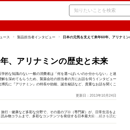
ュース
製品担当者インタビュー
日本の元気を支えて来年60年、アリナミ
0年、アリナミンの歴史と未来
医学的な知識のない一般の消費者は「何を選べばいいのか分からない」と迷
理解を深めてもらうため、製薬会社の担当者の方にお話を伺うインタビュー
光博氏に『アリナミン』の特長や効能、誕生秘話など、貴重なお話を聞くこ
更新日：2013年10月24日
グルメ・旅行・健康など多彩な分野で、その道のプロ（専門家）が、日常生活をよ
、読み物コラムまで、多彩なコンテンツを発信する日本最大級の総合情報サ
...続きを読む