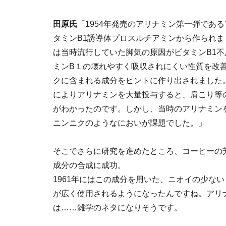
田原氏
「1954年発売のアリナミン第一弾であ
タミンB1誘導体プロスルチアミンから作られ
は当時流行していた脚気の原因がビタミンB1
ミンB１の壊れやすく吸収されにくい性質を改
クに含まれる成分をヒントに作り出されました
によりアリナミンを大量投与すると、肩こり等
がわかったのです。しかし、当時のアリナミン
ニンニクのようなにおいが課題でした。」
そこでさらに研究を進めたところ、コーヒーの
成分の合成に成功。
1961年にはこの成分を用いた、ニオイの少な
が広く使用されるようになったんですね。アリ
は……雑学のネタになりそうです。