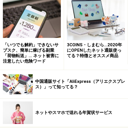
低く設定することで、限度額以上のお買い物ができなく
なります。『
Vプリカ
』のようにプリペイド形式で事前
に入金した金額しか使えないカードもありますので、活
用してみましょう。
7. 定期購入サービスを利用する
「いつでも解約」できないサ
3COINS・しまむら…2020年
日用品や化粧品など、利用頻度が高い身の回りのものを
ブスク、簡単に稼げる副業
にOPENしたネット通販使っ
「荷物転送」… ネット被害に
てる？特徴とオススメ商品
買い過ぎてしまう傾向のある人は、
定期購入サービス
を
注意したい危険ワード
利用してみるのもひとつの方法です。定期的に決まった
金額の商品が届くため、それ以外の時には購入する必要
中国通販サイト「AliExpress（アリエクスプレ
がなくなって買い過ぎ防止に役立ちます。
ス）」って知ってる？
8. 購入意欲をそそる情報をシャットアウトする
特に購入意欲をそそられるメルマガは、一時的に購読を
ネットやスマホで送れる年賀状サービス
停止するか迷惑メールに設定するなど目に届かないよう
にして、いつもお買い物し過ぎてしまうショップやモー