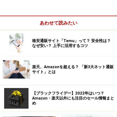
以外ではリボ払いを選択しないようにしたり、リボ払い
の残高を頻繁にチェックして残高がゼロになるまでは次
のお買い物はしない、といったように使い方を工夫して
あわせて読みたい
みましょう。
5. クレジットカード以外の支払い方法を選択する
格安通販サイト「Temu」って？ 安全性は？
ネットショッピングでの買い過ぎの原因のひとつとし
なぜ安い？ 上手に活用するコツ
て、クレジットカード決済でお金を使っている実感がな
いまま、気軽にお買い物ができてしまうことがありま
楽天、Amazonを超える？ 「新3大ネット通販
す。代金引換やコンビニ払いなど、クレジットカード以
サイト」とは
外の支払い方法を選択することで、お財布からお金が出
ていくことを実感して使い過ぎ防止に役立ちます。
【ブラックフライデー】2022年はいつ？
6. ネットショッピング専用のカードを用意する
Amazon・楽天以外にも注目のセール情報まと
め
それでもクレジットカードが使いたい場合には、ネット
ショッピング専用のカードを1枚用意して利用限度額を