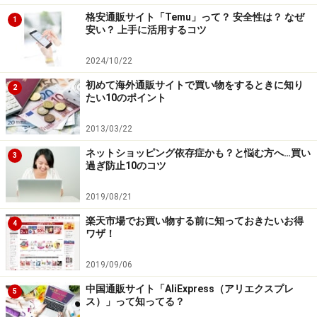
を自分でしっかり把握しておくことも重要です。『
マネ
格安通販サイト「Temu」って？ 安全性は？ なぜ
1
ーフォワード ME
』のようなスマホの家計簿アプリや、
安い？ 上手に活用するコツ
インターネット上で使えるWEB家計簿サービスなどもた
2024/10/22
くさんありますので、活用してみてもいいですね。
初めて海外通販サイトで買い物をするときに知り
2
たい10のポイント
毎月の支払いに追われてしまうと、楽しいはずのお買い
2013/03/22
物も楽しくなくなってしまいます。無理のないお買い物
ネットショッピング依存症かも？と悩む方へ…買い
3
で、ネットショッピングを楽しみましょう。
過ぎ防止10のコツ
2019/08/21
【関連記事】
楽天市場でお買い物する前に知っておきたいお得
4
ネットショッピングは「浪費の罠」？
ワザ！
ネットショッピングで失敗しない方法
2019/09/06
ネット通販のレビューに騙されない方法
中国通販サイト「AliExpress（アリエクスプレ
5
買い物にはまりやすい人への3つの提案
ス）」って知ってる？