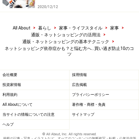
依存症のリスク要因…遺伝・心の病気・環境も影響
2020/12/12
※記事内容は執筆時点のものです。最新の内容をご確認くださ
い。
>
>
>
>
All About
暮らし
家事・ライフスタイル
家事
>
通販・ネットショッピングの活用法
>
通販・ネットショッピングの基本テクニック
【編集部おすすめの購入サイト】
ネットショッピング依存症かも？と悩む方へ…買い過ぎ防止10のコ
ツ
Amazonでネットショッピング関連の書籍をチェッ
ク！
会社概要
採用情報
投資家情報
広告掲載
楽天市場でネットショッピング関連の書籍をチェ
ック！
利用規約
プライバシーポリシー
All Aboutについて
著作権・商標・免責
当サイトの情報についての注意
サイトマップ
ヘルプ
© All About, Inc. All rights reserved.
掲載の記事・写真・イラストなど、すべてのコンテンツの無断複写・転載・公衆送信等