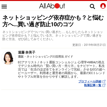
ネットショッピング依存症かも？と悩む
方へ…買い過ぎ防止10のコツ
ネットショッピングでついつい買い過ぎた……もしかしたらネットショッ
ピング依存症かも？と悩んでいる方。ネットショッピングで買い過ぎを
防ぐ方法、ぜひ試してみてください。
更新日：
2019年08月21日
遠藤 奈美子
通販・ネットショッピングの活用法 ガイド
ECアナリスト / ネット通販コンシェルジュ 心理学×MBAの視点
でデジタル時代の「賢い買い方・売り方」をナビゲート。私生
活では「生活のほぼ全てをオンラインで完結」させるECの超ヘ
ビーユーザー。利用者と運営者の両面から、最新のECトレンド
やトラブル対策を分かりやすく解説します。
プロフィール詳細
執筆記事一覧