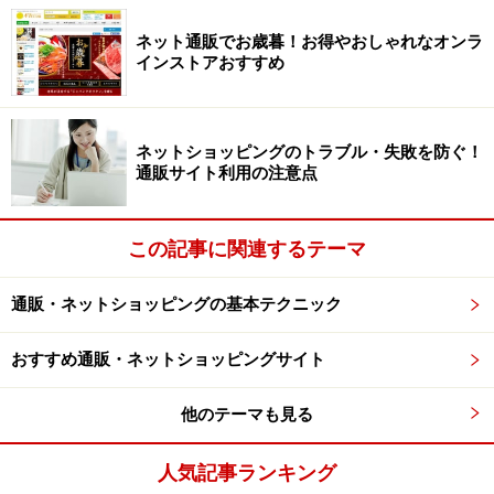
ルの閲覧を控えてみましょう。強制力が必要な場合に
は、インターネットの情報閲覧を制限する
フィルタリン
ネット通販でお歳暮！お得やおしゃれなオンラ
インストアおすすめ
グソフト
などを利用して、特定のサイトの閲覧ができな
い設定に。
ネットショッピングのトラブル・失敗を防ぐ！
9. 『買ったつもり』ショッピングで購入意欲を満たす
通販サイト利用の注意点
お買い物がストレス発散になっている方は、いっそのこ
と欲しい商品を全てカートに入れてしまいましょう。カ
この記事に関連するテーマ
ートに買いたいものをいったん購入意欲は満たされるの
で、買ったつもりでどんどんカートに入れることでスト
通販・ネットショッピングの基本テクニック
レス発散になります。これを数時間続けて膨大な合計金
額を見て我に返ったところで、カートの中身を空にする
おすすめ通販・ネットショッピングサイト
のを忘れずに。
他のテーマも見る
10. 家計簿で使った分をしっかり把握する
家計簿をつけて、どこで何をどのくらい使っているのか
人気記事ランキング