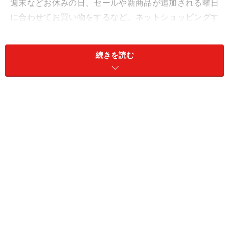
週末などお休みの日、セールや新商品が追加される曜日
に合わせてお買い物をするなど、ネットショッピングす
る曜日を決めてみましょう。また、1日のインターネッ
ト利用時間を2時間以内などと決めておくことで、際限
続きを読む
なくお買い物してしまうことを防げます。
3. カートに入れてそのまましばらく放置する
衝動買いを防ぐためには、欲しい商品をカートに入れた
らすぐ購入しないで、数日間そのまま放置してみましょ
う。時間が経ってからカートを見直して、本当に今必要
なものかどうか考えてみると、それほど欲しくなくなっ
ているかもしれません。
4. クレジットカードのリボ払いは最小限に
リボ払いは毎月支払い金額が一定なため、気付かずに使
い過ぎてしまっていることがあります。高額なお買い物