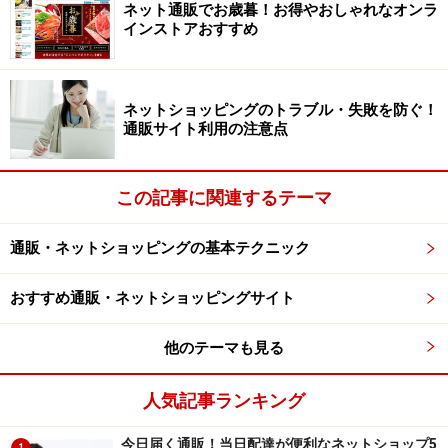
ネット通販でお歳暮！お得やおしゃれなオンラ
インストアおすすめ
信頼できるレビュアーかどうかを判断する
参考になるレビューかどうかを判断するには、そのレビ
ューを書いている人（レビュアー）が信頼できるかどう
ネットショッピングのトラブル・失敗を防ぐ！
通販サイト利用の注意点
かを判断することも重要です。
同じ商品に何度も高評価
のレビューを書いていたり、同じ日にたくさんの商品レ
ビューを書いているレビュアーはサクラの可能性が高い
この記事に関連するテーマ
ため信頼しないようにしましょう
。
通販・ネットショッピングの基本テクニック
また、その商品の特徴や使い方などを、説明書のように
おすすめ通販・ネットショッピングサイト
詳しく書いているレビュアーも同様にサクラの可能性が
あるため要注意です。
他のテーマも見る
人気記事ランキング
実際に購入した人のレビューに絞り込む
今日届く通販！当日配達が便利なネットショップ5
1