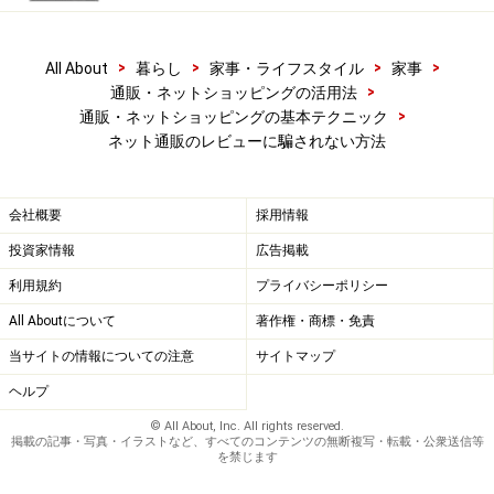
>
>
>
>
All About
暮らし
家事・ライフスタイル
家事
>
通販・ネットショッピングの活用法
>
通販・ネットショッピングの基本テクニック
ネット通販のレビューに騙されない方法
会社概要
採用情報
投資家情報
広告掲載
利用規約
プライバシーポリシー
買う商品の特性によってレビューの見方を
All Aboutについて
著作権・商標・免責
変える
当サイトの情報についての注意
サイトマップ
電化製品など規格が明確に決まっている商品は、感想の
ヘルプ
個人差が少ないためレビューを参考にしやすいですが、
© All About, Inc. All rights reserved.
本や芸術作品など個人の好みによって評価が変わるもの
掲載の記事・写真・イラストなど、すべてのコンテンツの無断複写・転載・公衆送信等
を禁じます
はあまり参考にしない
など、買う商品の特性によってレ