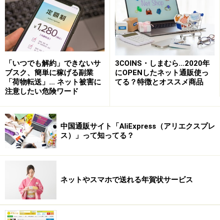
して好意的な感想が書かれますので、極端に評価が高い
レビューや、良いことしか書かれていないレビューはあ
まり参考にしないようにしましょう。良い評価より悪い
評価のほうが、その商品の欠点などが具体的に書かれて
いることが多く、また、過去のトラブル情報なども事前
「いつでも解約」できないサ
3COINS・しまむら…2020年
ブスク、簡単に稼げる副業
にOPENしたネット通販使っ
に知ることができます。
「荷物転送」… ネット被害に
てる？特徴とオススメ商品
注意したい危険ワード
一方で、極端に悪い評価が付けられているレビューも、
内容が個人的過ぎたり、競合ショップ等が悪い評価を書
中国通販サイト「AliExpress（アリエクスプレ
いて評判を落とそうとしている可能性などが考えられる
ス）」って知ってる？
ため、あまり参考にしないほうが良いでしょう。5段階
の星で評価されている場合には、
5つ星と1つ星を外して
2～4つ星の評価をしているレビューを参考にする
のがお
ネットやスマホで送れる年賀状サービス
すすめです。