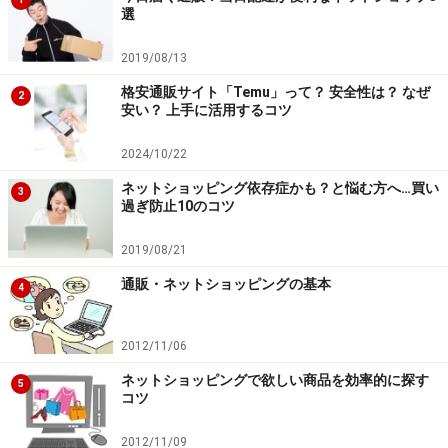
選
実際にその商品を使ってみた感想が書かれているレビュ
2019/08/13
ーは、信頼性が高く参考になります。購入者しかレビュ
格安通販サイト「Temu」って？ 安全性は？ なぜ
ーが書き込めない仕組みになっていることも多いです
2
安い？ 上手に活用するコツ
が、ショップによっては、購入者以外でもレビューを書
けるようになっていることもあります。その場合には、
2024/10/22
絞り込み機能を使って実際に購入した人のレビューを参
ネットショッピング依存症かも？と悩む方へ…買い
3
考にする
ようにしましょう。
過ぎ防止10のコツ
2019/08/21
通販・ネットショッピングの基本
4
商品レビューのページで条件によって絞り込みができます
（画像は楽天）
2012/11/06
ネットショッピングで欲しい商品を効率的に探す
5
コツ
2012/11/09