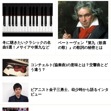
日！ また奇跡的な名演が繰り広げられるのでは!?
と期待が膨らみますが、その前に『エル・システマ』と
は一体何なのか、知っておきましょう。
『エル・システマ』とは？
冬に聴きたいクラシックの名
ベートーヴェン『第九（歓喜
曲5選！メサイアや第九など
の歌）』の歌詞の秘密とは
『エル・システマ』は、クラシック音楽の世界のみなら
ず教育の現場でも注目される、ベネズエラで行われてい
コンチェルト(協奏曲)の意味とは？交響曲とど
る音楽教育プログラムのこと。
う違う？
貧困層が犯罪と関わっていく状況を払拭しようと、ベネ
ズエラの経済学者であり音楽家のホセ・アントニオ・ア
ピアニスト金子三勇士、幼少時から語るインタ
ブレウ氏が1975年に生み出したのが『エル・システマ』
ビュー
です。貧困層の子どもに無料で、楽器を貸与し演奏を教
えるというもので、子どもたちは演奏を通して生きる喜