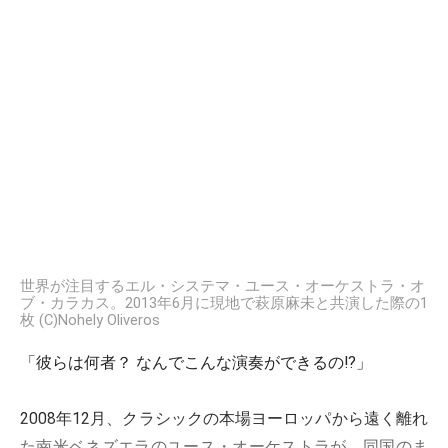
世界が注目するエル・システマ・ユース・オーケストラ・オ
ブ・カラカス。2013年6月に現地で萩原麻未と共演した際の1
枚 (C)Nohely Oliveros
「彼らは何者？ なんでこんな演奏ができるの!?」
2008年12月、クラシックの本場ヨーロッパから遠く離れ
た南米ベネズエラのユース・オーケストラが、同国のま