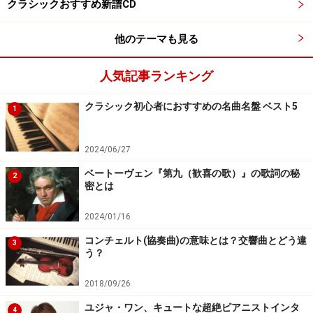
クラシックおすすめ新譜CD
『エル・システマ・フェスティバル 2013』と題され、ベ
ネズエラ・シモン・ボリバル交響楽団より一世代下の若
他のテーマも見る
いエネルギーに満ちたオーケストラ「エル・システマ・
ユース・オーケストラ・オブ・カラカス」が初来日し、
人気記事ランキング
コンサートを行うほか、シンポジウムやワークショップ
クラシック初心者におすすめの名曲名盤 ベスト5
が行われます。
1
指揮はエル・システマ出身のディートリヒ・パレーデス
2024/06/27
と、創設者アブレウ博士の友人である指揮者レオン・ボ
ベートーヴェン『第九（歓喜の歌）』の歌詞の秘
2
ットスタイン。
密とは
2024/01/16
アブレウ氏の強い希望により、広島で10月8日(火)に、東
コンチェルト(協奏曲)の意味とは？交響曲とどう違
京で10月10日(木)、11日(金)、12日(土)に公演が行われま
3
う？
す。
2018/09/26
エル・システマ・フェスティバル 2013概要
ユジャ・ワン、キュートな超絶ピアニストインタ
4