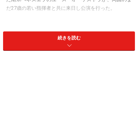
だ27歳の若い指揮者と共に来日し公演を行った。
はちきれんばかりの元気いっぱいパワフルな演奏と高い
アンサンブル能力、そして、誰も聴いたことのない新た
続きを読む
な目で読まれた楽譜の解釈。それはそれは衝撃的なもの
だった。そしてアンコール。彼らは演奏中に踊る、立つ
など、喜びを爆発させる。会場は思わず立ち上がった観
客による万雷の鳴り止まぬ拍手に満ちる――。