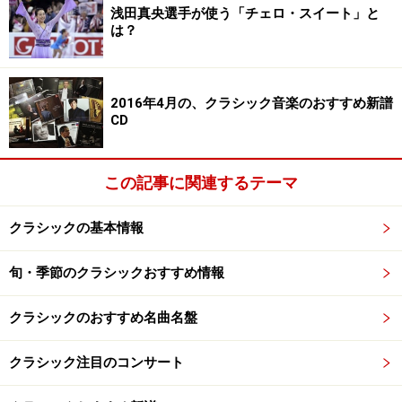
びを知り、コミュニケーション能力を高め、また社会規
浅田真央選手が使う「チェロ・スイート」と
は？
範と個性の表現を学ぶことができます。
そして『エル・システマ』が更に全世界的に注目される
2016年4月の、クラシック音楽のおすすめ新譜
ようになったのは、出身者の演奏技術の高さがありまし
CD
た。中でも、先述の傑出した指揮者グスターボ・ドゥダ
メルが輩出したことは大きく、彼が広告塔となり、広く
この記事に関連するテーマ
知られるようになったのです。
クラシックの基本情報
『エル・システマ』は世界中で取り入れられ、日本にお
いても『エル・システマ・ジャパン』が東日本大震災で
旬・季節のクラシックおすすめ情報
被災した相馬の子どもたちを対象に実施しています。
クラシックのおすすめ名曲名盤
そして、この度、本家本元の『エル・システマ』が再来
クラシック注目のコンサート
日を果たすのです！