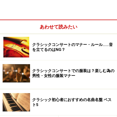
あわせて読みたい
未だ語り継がれるクラシックの素敵な事件の一つです。
この伝説の来日公演を率いた指揮者は、現在、世界で最
クラシックコンサートのマナー・ルール……音
を立てるのはNG？
も注目されるグスターボ・ドゥダメル。そしてオーケス
トラはシモン・ボリバル・ユース・オーケストラ・オ
ブ・ベネズエラ(現：ベネズエラ・シモン・ボリバル交響
クラシックコンサートでの服装は？楽しむ為の
楽団)。
男性・女性の服装マナー
彼らの秘密を解く鍵は彼らが『エル・システマ』の出身
者である、ということ。
クラシック初心者におすすめの名曲名盤 ベス
ト5
そして、この2013年10月、再び『エル・システマ』が来