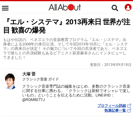
『エル・システマ』2013再来日 世界が注
目 歓喜の爆発
もはや伝説の、ベネズエラの音楽教育プログラム『エル・システマ』出
身者による2008年の来日公演。そして今回2013年10月に『エル・システ
マ』の再来日が決定！ その魅力について今回の共演者であり、ベネズエ
ラで彼らとの共演経験もあるピアニスト萩原麻未さんにインタビューし
てきました！
更新日：
2013年09月18日
大塚 晋
クラシック音楽 ガイド
クラシック音楽専門誌の編集をはじめ、多数のクラシック音楽
に関する仕事に携わる。「クラシックは新鮮でオシャレで楽し
いもの」ということを伝えるために活動。LINE＠ID：
@RQM8277J
プロフィール詳細
執筆記事一覧