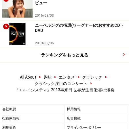
ビュー
広島公演概要
関連イベント(白寿ホール)
2016/03/03
ニーベルングの指環(ワーグナー)のおすすめCD・
5
果たして、今回も楽しい事件が起きてしまうのか？ その
DVD
手がかりを探るべく、8日と11日に共演するピアニスト
2013/03/06
であり、先んじてベネズエラに行き『エル・システマ』
を視察し、彼らと演奏もしてきたという萩原麻未さん(ジ
ランキングをもっと見る
ュネーブ国際音楽コンクール＜ピアノ部門＞日本人初優
勝者)に話を伺ってきました！
>
>
>
>
All About
趣味
エンタメ
クラシック
※記事内容は執筆時点のものです。最新の内容をご確認くださ
>
クラシック注目のコンサート
い。
『エル・システマ』2013再来日 世界が注目 歓喜の爆発
次のページへ
1
/
2
会社概要
採用情報
投資家情報
広告掲載
利用規約
プライバシーポリシー