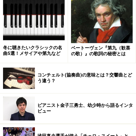
3：『シェヘラザード』から「カランダール王子の物
語」(R=コルサコフ)
※2人の燦めく冒険譚。
4：『ラ・ヴァルス』(ラヴェル)
※失われゆく優雅な世界への、照射と哀惜と慈しみ。細
冬に聴きたいクラシックの名
ベートーヴェン『第九（歓喜
部まですり合った繊細な表現が見事。
曲5選！メサイアや第九など
の歌）』の歌詞の秘密とは
■
東京公演
コンチェルト(協奏曲)の意味とは？交響曲とど
日時：2014/6/24(火)
う違う？
会場：すみだトリフォニーホール 大ホール
■
全国公演
ピアニスト金子三勇士、幼少時から語るインタ
ビュー
※記事内容は執筆時点のものです。最新の内容をご確認くださ
い。