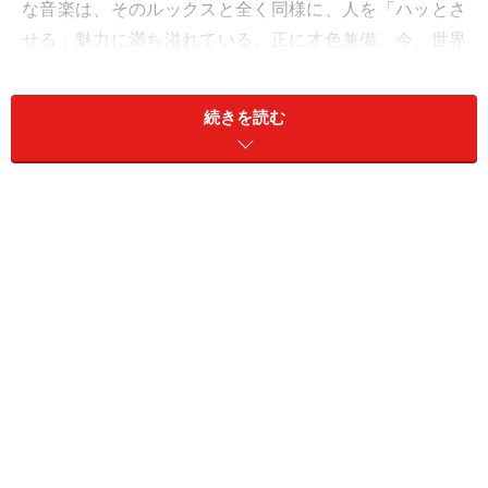
な音楽は、そのルックスと全く同様に、人を「ハッとさ
せる」魅力に満ち溢れている。正に才色兼備。今、世界
トップの人気と実力を誇る若手ピアニストの一人です。
続きを読む
そんな彼女の新アルバムはなんとイケメン・ピアニスト
とのピアノ・デュオでタイトルが『
スキャンダル
』！
(2014年5月21日発売)
しかも、そのイケメン・ピアニスト、フランチェスコ・
トリスターノはクラシックのピアニストでありながら、
テクノとクラシックを融合させる活動をする才気煥発の
鬼才。
このスキャンダラスな事実にショックで気絶しそうなフ
ァンが多そうなので(僕も……笑)、「一体どういうことな
のよ！」とインタビューで聞いてきました。