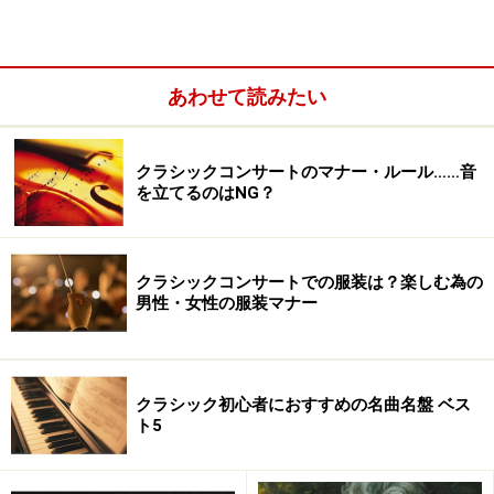
なお、インタビュー後に『スキャンダル』を聴かせてい
ただきましたが、2人の才能がお互いを高め合った見事
あわせて読みたい
な名盤です。息はぴったりな上、デュオでやることで生
まれる化学反応的な盛り上がりが圧巻。CDおよび6月に
予定されている全国公演、大注目です！
クラシックコンサートのマナー・ルール……音
を立てるのはNG？
■
スキャンダル
収録曲
1：『ア・ソフト・シェル・グルーヴ』(トリスターノ)
クラシックコンサートでの服装は？楽しむ為の
※テクノの影響あるクールなフランチェスコ作で、ある
男性・女性の服装マナー
種、今回の白眉。剛柔の並置はデュオならでは。
2：『春の祭典』(ストラヴィンスキー)
クラシック初心者におすすめの名曲名盤 ベス
※互いが互いの音に触発される、手に汗握る展開。激し
ト5
いところは激しく、優しい調べはさらに優しく。