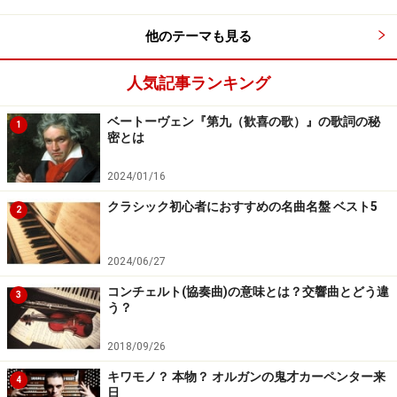
他のテーマも見る
人気記事ランキング
ベートーヴェン『第九（歓喜の歌）』の歌詞の秘
1
密とは
2024/01/16
クラシック初心者におすすめの名曲名盤 ベスト5
2
2024/06/27
コンチェルト(協奏曲)の意味とは？交響曲とどう違
3
う？
2018/09/26
キワモノ？ 本物？ オルガンの鬼才カーペンター来
4
日