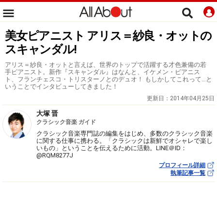
美女ピアニスト アリス＝紗良・オットの
スキャンダル!
アリス＝紗良・オットと言えば、世界のトップで活躍する才色兼備の若
手ピアニスト。新作『スキャンダル』はなんと、イケメン・ピアニス
ト、フランチェスコ・トリスターノとのデュオ！ もしかしてこれって…と
いうことでインタビューしてきました！
更新日：
2014年04月25日
大塚 晋
クラシック音楽 ガイド
クラシック音楽専門誌の編集をはじめ、多数のクラシック音楽
に関する仕事に携わる。「クラシックは新鮮でオシャレで楽し
いもの」ということを伝えるために活動。LINE＠ID：
@RQM8277J
プロフィール詳細
執筆記事一覧