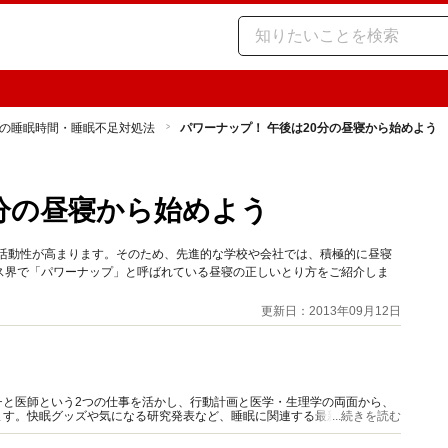
の睡眠時間・睡眠不足対処法
パワーナップ！ 午後は20分の昼寝から始めよう
0分の昼寝から始めよう
の活動性が高まります。そのため、先進的な学校や会社では、積極的に昼寝
ス界で「パワーナップ」と呼ばれている昼寝の正しいとり方をご紹介しま
更新日：2013年09月12日
チと医師という2つの仕事を活かし、行動計画と医学・生理学の両面から、
ます。快眠グッズや気になる研究発表など、睡眠に関連する最新情報も豊富
...続きを読む