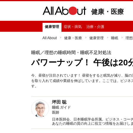
健康・医療
健康管理
症状・病気
治療・介護
All About
健康・医療
健康管理
睡眠
理想
睡眠
／理想の睡眠時間・睡眠不足対処法
パワーナップ！ 午後は2
今、昼寝が注目されています！ 昼寝をすると眠気が減り、脳
を取り入れて成績や業績を伸ばしています。ここでは、ビジネ
す。
坪田 聡
睡眠 ガイド
医師
日本医師会、日本睡眠学会所属。ビジネス・コー
あなたの睡眠の質の向上に役立つ情報をお届けし
にご紹介します。