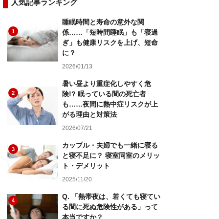
人気記事ランキング
睡眠時間と寿命の意外な関
1
係……「短時間睡眠」も「寝過
ぎ」も健康リスクを上げ、短命
に？
2026/01/13
暑い昼より重症化しやすく危
2
険!? 眠っている間の死亡者
も……夜間に熱中症リスクが上
がる理由と対策法
2026/07/21
カップル・夫婦でも一緒に寝る
3
と寝不足に？ 寝室同室のメリッ
ト・デメリット
2025/11/20
Q. 「熱帯夜は、若くても寝てい
4
る間に死ぬ危険性がある」って
本当ですか？