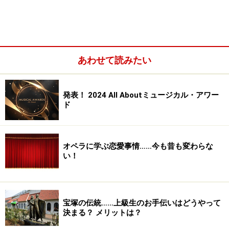
(「真田十勇士」の中で、里見さんが自分の役以外で演じ
てみたいのが猿飛佐助だそうです。)
あわせて読みたい
発表！ 2024 All Aboutミュージカル・アワー
ド
オペラに学ぶ恋愛事情……今も昔も変わらな
い！
宝塚の伝統……上級生のお手伝いはどうやって
その猿飛佐助役、D-BOYSの一員でもある柳下大さんは
決まる？ メリットは？
ビシっと立つ上川さんと重厚感たっぷりの里見さんに挟