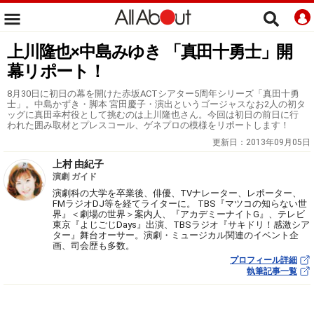
上川隆也×中島みゆき 「真田十勇士」開
幕リポート！
8月30日に初日の幕を開けた赤坂ACTシアター5周年シリーズ「真田十勇
士」。中島かずき・脚本 宮田慶子・演出というゴージャスなお2人の初タ
ッグに真田幸村役として挑むのは上川隆也さん。今回は初日の前日に行
われた囲み取材とプレスコール、ゲネプロの模様をリポートします！
更新日：
2013年09月05日
上村 由紀子
演劇 ガイド
演劇科の大学を卒業後、俳優、TVナレーター、レポーター、
FMラジオDJ等を経てライターに。 TBS『マツコの知らない世
界』＜劇場の世界＞案内人、『アカデミーナイトG』、テレビ
東京『よじごじDays』出演、TBSラジオ『サキドリ！感激シア
ター』舞台オーサー。演劇・ミュージカル関連のイベント企
画、司会歴も多数。
プロフィール詳細
執筆記事一覧