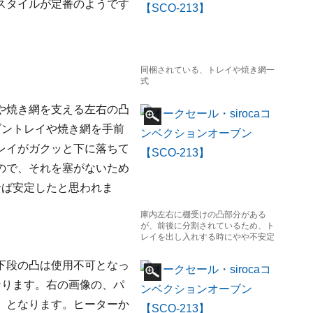
スタイルが定番のようです
同梱されている、トレイや焼き網一
式
や焼き網を支える左右の凸
ブントレイや焼き網を手前
レイがガクッと下に落ちて
ので、それを塞がないため
せば安定したと思われま
庫内左右に棚受けの凸部分がある
が、前後に分割されているため、ト
レイを出し入れする時にやや不安定
下段の凸は使用不可となっ
なります。右の画像の、パ
」となります。ヒーターか