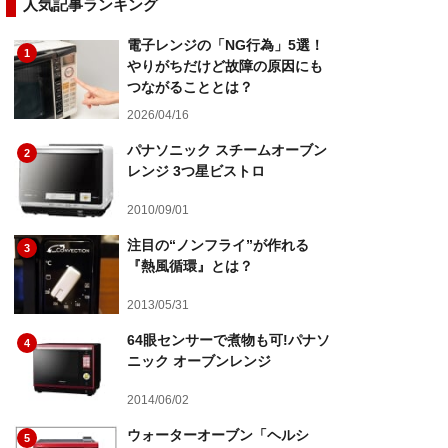
人気記事ランキング
電子レンジの「NG行為」5選！
1
やりがちだけど故障の原因にも
つながることとは？
2026/04/16
パナソニック スチームオーブン
2
レンジ 3つ星ビストロ
2010/09/01
注目の“ノンフライ”が作れる
3
『熱風循環』とは？
2013/05/31
64眼センサーで煮物も可!パナソ
4
ニック オーブンレンジ
2014/06/02
ウォーターオーブン「ヘルシ
5