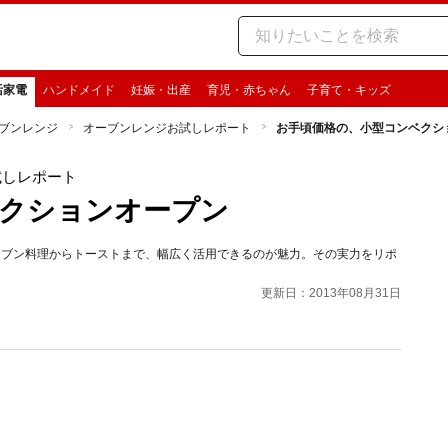
活家電
ハンドメイド
妊娠・出産
育児・赤ちゃん
子育て・キッズ
ブンレンジ
オーブンレンジお試しレポート
お手頃価格の、小型コンベクシ
試しレポート
ベクションオープン
ーブン料理からトーストまで、幅広く活用できるのが魅力。その実力をリポ
更新日：2013年08月31日