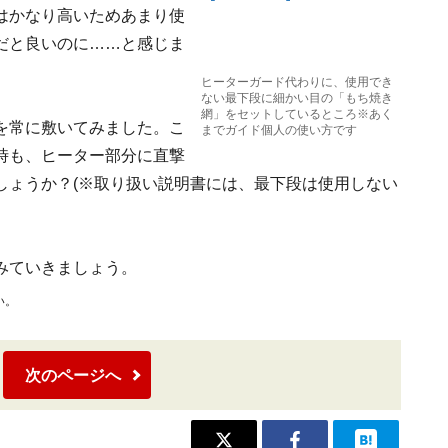
はかなり高いためあまり使
だと良いのに……と感じま
ヒーターガード代わりに、使用でき
ない最下段に細かい目の「もち焼き
網」をセットしているところ※あく
を常に敷いてみました。こ
までガイド個人の使い方です
時も、ヒーター部分に直撃
しょうか？(※取り扱い説明書には、最下段は使用しない
みていきましょう。
い。
次のページへ