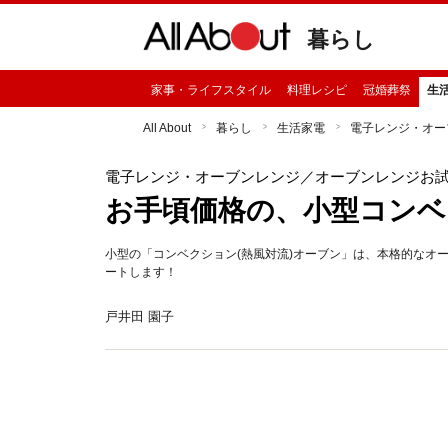
暮らし
家事・ライフスタイル
料理レシピ
冠婚葬祭
生
All About
暮らし
生活家電
電子レンジ・オー
電子レンジ・オーブンレンジ
／オーブンレンジお
お手頃価格の、小型コン
小型の「コンベクション(熱風対流)オーブン」は、本格的なオ
ートします！
戸井田 園子