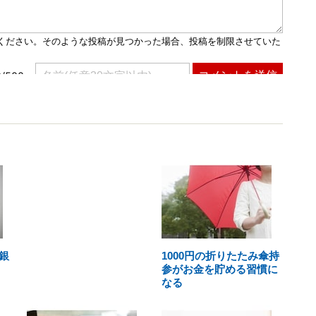
銀
1000円の折りたたみ傘持
参がお金を貯める習慣に
なる