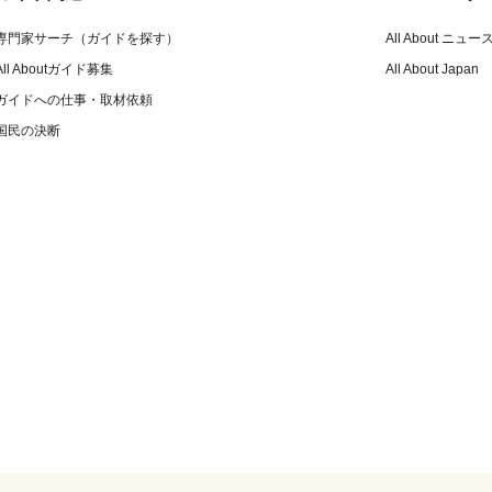
専門家サーチ（ガイドを探す）
All About ニュー
All Aboutガイド募集
All About Japan
ガイドへの仕事・取材依頼
国民の決断