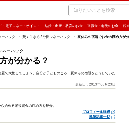
ド・電子マネー・ポイント
結婚・出産・教育のお金
退職金・老後のお金
税
ネーハック
賢く生きる 3分間マネーハック
夏休みの宿題でお金の貯め方が
マネーハック
方が分かる？
宿題で大忙しでしょう。自分が子どものころ、夏休みの宿題をどうしていた
更新日：2013年08月23日
から始める老後資金の貯め方を紹介。
プロフィール詳細
執筆記事一覧