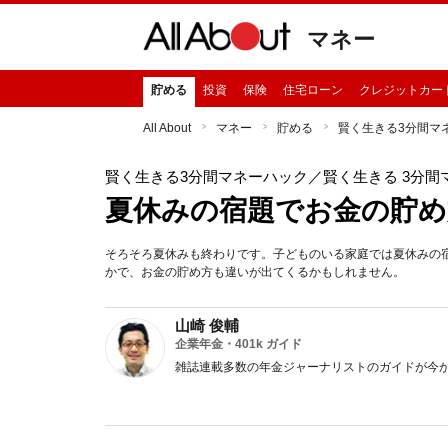
マネー
貯める
投資
保険
住宅ローン
クレジットカー
All About
マネー
貯める
賢く生きる3分間マ
賢く生きる3分間マネーハック
／賢く生きる 3分間
夏休みの宿題でお金の貯め
そろそろ夏休みも終わりです。子どものいる家庭では夏休みの
かで、お金の貯め方も違いが出てくるかもしれません。
山崎 俊輔
企業年金・401k ガイド
雑誌連載多数の年金ジャーナリストのガイドが今