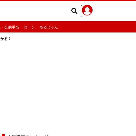
金・公的手当
ローン
あるじゃん
分かる？