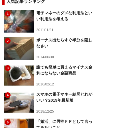
人気記事ランキング
電子マネーのダメな利用法とい
1
い利用法を考える
2011/11/21
ボーナス出たらすぐ半分を隠し
2
なさい
2014/06/30
誰でも簡単に買えるマイナス金
3
利にならない金融商品
2016/02/12
スマホの電子マネー結局どれが
4
いい？2019年最新版
2018/12/25
「婚活」に男性ＦＰとして言っ
5
てみたいこと