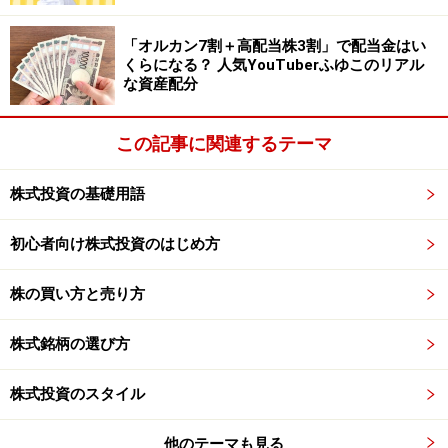
どさまざまです。この手数料は買うときと売るとき両方
にかかります。以下、売買にかかる手数料の例を見てみ
「オルカン7割＋高配当株3割」で配当金はい
くらになる？ 人気YouTuberふゆこのリアル
ましょう。
な資産配分
この記事に関連するテーマ
1注文に対して手数料がかかるプラン
株式投資の基礎用語
新規で口座開設をした場合は、1注文に対して、手数料
初心者向け株式投資のはじめ方
がかかるプランに設定されています。(SBI証券の場合)株
株の買い方と売り方
の売買に慣れてきて、1日に何度も売買する場合には、1
日の約定代金に対して手数料がかかるプランのほうがお
株式銘柄の選び方
得になります。慣れてきたら手数料プランの変更を検討
してもいいでしょう。
株式投資のスタイル
他のテーマも見る