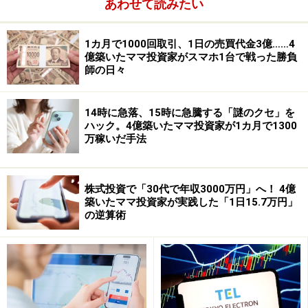
ります。
あわせて読みたい
1カ月で1000回取引、1日の売買代金3億……4
億築いたママ投資家がスマホ1台で戦った勝負
師の日々
14時に急落、15時に急騰する「謎のクセ」を
ハック。4億築いたママ投資家が1カ月で1300
万稼いだ手法
株式投資で「30代で年収3000万円」へ！ 4億
築いたママ投資家が実践した「1日15.7万円」
の逆算術
株の買い方その2 買いたい株について調べ
る