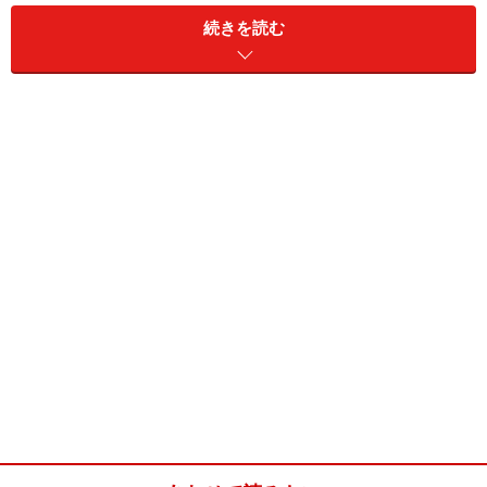
・SBI証券
続きを読む
・岡三オンライン証券
・楽天証券
口座開設をしたい証券会社が決まったらホームページな
どから口座開設を申し込みます。必要事項を記入し、郵
送での書類のやり取りもはさむと、１週間～10日は口座
開設にかかると考えておくといいでしょう。
証券口座の口座開設手続きが完了すると、証券会社から
ログインIDやパスワードなどが郵送されてきます。自分
の口座を確認するために、証券会社のホームページにア
クセスしてログイン欄にユーザーIDとパスワードを入れ
ましょう。取引画面にログインをすることができます。
ログインをすると自分の名前が表示された口座管理画面
が表示され、口座開設完了が確認でき、取引が可能にな