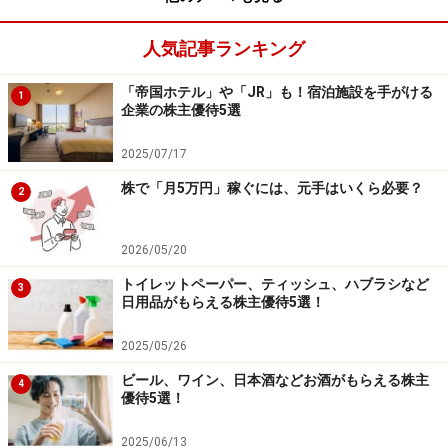
1日定額プランの手数料の例
人気記事ランキング
「帝国ホテル」や「JR」も！宿泊施設を手がける
1
企業の株主優待5選
※お金に余裕がない人は、証券会社によっては、少額、
2025/07/17
単元未満株であっても購入ができますが、取引時間内に
株で「月5万円」稼ぐには、元手はいくら必要？
取引ができない、手数料が割高などのデメリットもあり
2
ます。
2026/05/20
トイレットペーパー、ティッシュ、ハブラシなど
3
株の買い方その3
日用品がもらえる株主優待5選！
株の買い時を判断するために役立つ指標を
2025/05/26
チェックしておく
ビール、ワイン、日本酒などお酒がもらえる株主
4
初めて株を買うときの悩みどころが、今買ってもいいの
優待5選！
か？ということ。できるだけ安い株価のときに買いたい
2025/06/13