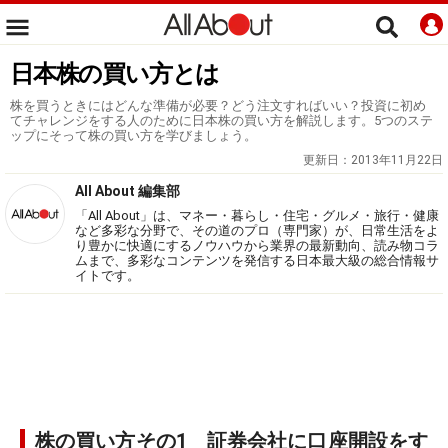
日本株の買い方とは
株を買うときにはどんな準備が必要？どう注文すればいい？投資に初め
てチャレンジをする人のために日本株の買い方を解説します。5つのステ
ップにそって株の買い方を学びましょう。
更新日：
2013年11月22日
All About 編集部
「All About」は、マネー・暮らし・住宅・グルメ・旅行・健康
など多彩な分野で、その道のプロ（専門家）が、日常生活をよ
り豊かに快適にするノウハウから業界の最新動向、読み物コラ
ムまで、多彩なコンテンツを発信する日本最大級の総合情報サ
イトです。
株の買い方その1 証券会社に口座開設をす