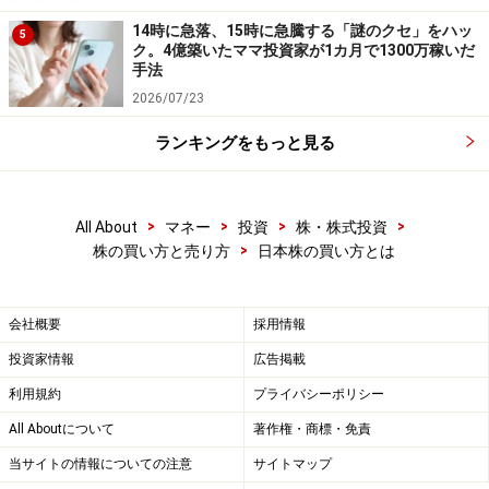
ものです。チェックしておきたい指標としては、
買われ
14時に急落、15時に急騰する「謎のクセ」をハッ
過ぎ・売られ過ぎがわかるRSI
や
株価が上昇傾向にある
5
ク。4億築いたママ投資家が1カ月で1300万稼いだ
か、下降傾向にあるかがわかる移動平均線
などです。取
手法
引するときには、これらをチェックし、買いやすい水準
2026/07/23
にあるかを確認しておきましょう。
ランキングをもっと見る
株の買い方その4 証券総合口座に入金を
>
>
>
>
All About
マネー
投資
株・株式投資
>
株の買い方と売り方
日本株の買い方とは
買いたい銘柄が決まり、株価と取引単位から、必要金額
がわかった人は、取引に使うお金を証券総合口座に入金
します。証券会社から口座開設完了後に送られてきた資
会社概要
採用情報
料に、入金先の口座が書いてあります。この口座に銀
投資家情報
広告掲載
行・コンビニATMや銀行から振込みができますが、振込
利用規約
プライバシーポリシー
手数料がかかることもあるでしょう。銀行のダイレクト
All Aboutについて
著作権・商標・免責
サービスやネット銀行を使っている人は、無料で即時入
当サイトの情報についての注意
サイトマップ
金できるサービスの利用も可能です。