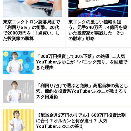
自分が買いたいと思っている銘柄の株価が今いくらなの
かを調べてみましょう。証券会社のページで株価検索の
マドの中に、銘柄名を入れると株価やチャートなどがで
東京エレクトロン急落局面で
東エレクの激しい値幅を狙
「利回り5％」の衝撃。20代
う。元手240万円→4億円を築
てきます。
で2000万円を「1点買い」し
いた投資家が実践した「2つ
た投資家の勝算
の財布」戦略
「300万円投資して30%下落」の絶望……人気
例はSBI証券。まずは銘柄情報をチェック。取引も可能。(画
YouTuberふゆこが「パニック売り」を回避で
面内の現物買ボタン)
きた理由
株を買うときには、株の売買単位をチェックしておきま
「利回りだけで選ぶと危険」高配当株の落とし
穴。節約＆投資系YouTuberふゆこが教えるリ
しょう。1株から1000株など、最低取引単位(単元株)が表
スク回避術
示されています。株価に取引単位をかけたものが最低購
入金額となります。株式の取引には、売買手数料がかか
【配当金月2万円のリアル】600万円投資は割
り、証券会社によって違います。約定金額によって段階
に合う？オルカンと何が違う？ 人気
的にアップする、1日定額で手数料が設定されているな
YouTuberふゆこの答え