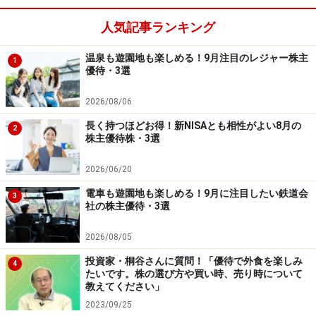
＊本サイトで紹介する意見や予測は、筆者個人のもので
人気記事ランキング
あり、所属する証券会社の意見や予測を表わすものでは
ありません。また、紹介する個別銘柄の売買を勧誘・推
温泉も遊園地も楽しめる！9月注目のレジャー株主
1
奨するものではありません。投資にあたっての最終決定
優待・3選
はご自身の判断でお願いします。
2026/08/06
＊正確かつ信頼しうると判断した情報源から入手してお
長く持つほどお得！新NISAとも相性がよい8月の
りますが、その正確性または完全性を保証したものでは
2
株主優待株・3選
ありません。
2026/06/20
※記事内容は執筆時点のものです。最新の内容をご確認くださ
い。
電車も遊園地も楽しめる！9月に注目したい鉄道会
3
本記事の内容は一般的な情報提供を目的としており、特定の金融
社の株主優待・3選
商品や投資行動を推奨するものではありません。
投資や資産運用に関する最終的なご判断はご自身の責任において
2026/08/05
行ってください。
掲載情報の正確性・完全性については十分に配慮しております
投資家・桐谷さんに質問！「優待で外食を楽しみ
4
が、その内容を保証するものではなく、これに基づく損失・損害
たいです。株の選び方や買い時、売り時について
などについて当社は一切の責任を負いません。
教えてください」
最新の情報や詳細については、必ず各金融機関やサービス提供者
の公式情報をご確認ください。
2023/09/25