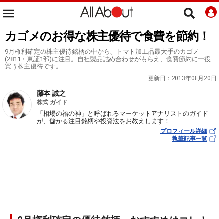
カゴメのお得な株主優待で食費を節約！
9月権利確定の株主優待銘柄の中から、トマト加工品最大手のカゴメ
(2811・東証1部)に注目。自社製品詰め合わせがもらえ、食費節約に一役
買う株主優待です。
更新日：
2013年08月20日
藤本 誠之
株式 ガイド
「相場の福の神」と呼ばれるマーケットアナリストのガイド
が、儲かる注目銘柄や投資法をお教えします！
プロフィール詳細
執筆記事一覧