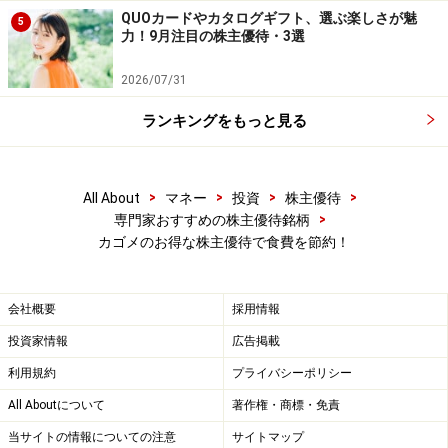
QUOカードやカタログギフト、選ぶ楽しさが魅
5
【編集部からのお知らせ】
力！9月注目の株主優待・3選
・「家計」について、
アンケート（2026/8/31まで）
を実施
中です！
2026/07/31
※抽選で20名にAmazonギフト券1000円分プレゼント
※謝礼付きの限定アンケートやモニター企画に参加が可能に
ランキングをもっと見る
なります
>
>
>
>
All About
マネー
投資
株主優待
>
専門家おすすめの株主優待銘柄
カゴメのお得な株主優待で食費を節約！
会社概要
採用情報
投資家情報
広告掲載
利用規約
プライバシーポリシー
All Aboutについて
著作権・商標・免責
当サイトの情報についての注意
サイトマップ