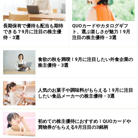
■株価の推移
長期保有で優待も配当も期待
QUOカードやカタログギフ
できる？9月に注目の株主優
ト、選ぶ楽しさが魅力！9月
カゴメ 日足チャート(クリックで拡大)
待・3選
注目の株主優待・3選
ここ数年間、1500～1900円のレンジ相場となってます。
3月、9月の株主優待の権利確定日にかけて株価が上昇
食欲の秋を満喫！9月に注目したい外食企業の
し、権利落ち後に急落するパターンが続いています。
株主優待・3選
■注目ポイント
人気のお菓子や調味料がもらえる！9月に注目
したい食品メーカーの株主優待・3選
同社の最大の魅力はその商品開発力です。トマトなどを
使って、その時代のニーズに合わせた様々な新商品を開
発しています。
初めての株主優待におすすめ！QUOカードや
買物券がもらえる9月注目の3銘柄
直近の人気商品は、トマト5個をノンオイルでガーリッ