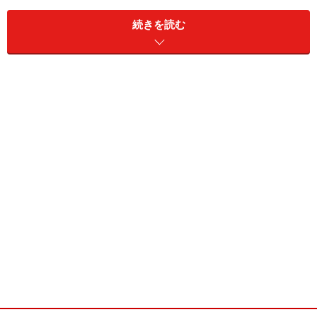
続きを読む
単元株数：100株
予想PER（連）：31.7倍
実績PBR（連)：1.65倍
予想配当利回り：1.30％
時価総額：約1682億円
■株主優待
カゴメの株主優待品(イメージ)
権利確定日：3月末、9月末