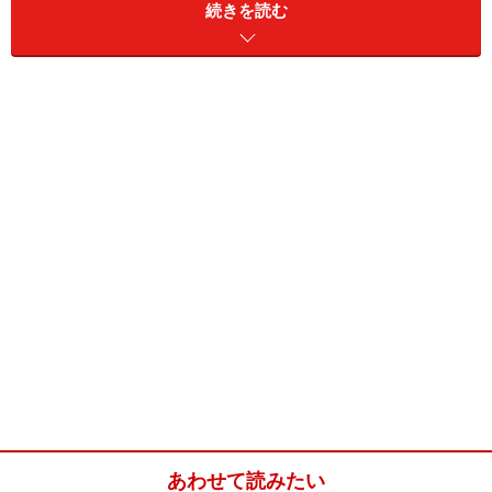
続きを読む
ちょっと味気ない感じもしたので、可愛いお食事エプロ
ンとかスタイなども一緒につけて渡しました。
■ベビー食器セット
メーカー：リッチェル
価格：2,940円～
購入可能場所：公式オンラインショップなど
HP：
www.richell.co.jp/shop/products/detail.php
※データは記事公開時点のものです。
※記事内容は執筆時点のものです。最新の内容をご確認くださ
い。
【編集部おすすめの購入サイト】
あわせて読みたい