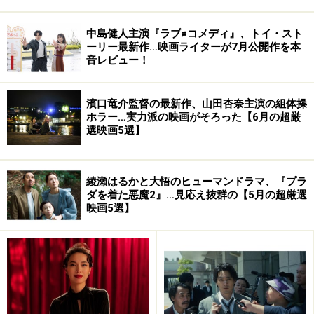
この様に氏は優れた同業者達にセンスを認められ、影響
中島健人主演『ラブ≠コメディ』、トイ・スト
ーリー最新作…映画ライターが7月公開作を本
を与え、敬意を払われた方でした。
音レビュー！
その出崎氏が最も脂が乗った時期にある程度の予算・時
濱口竜介監督の最新作、山田杏奈主演の組体操
間をかけて制作できた作品ということで、本作はアニメ
ホラー…実力派の映画がそろった【6月の超厳
史に残る名場面、名演出、名ゼリフがちりばめられてい
選映画5選】
ます。
綾瀬はるかと大悟のヒューマンドラマ、『プラ
そのため観終わった後、名作を観た後独特の高揚感、爽
ダを着た悪魔2』…見応え抜群の【5月の超厳選
やかさ、元気をもらった気分が感じられ、多くの方に自
映画5選】
信を持って勧められる一作です。
劇場版 エースをねらえ! [DVD]