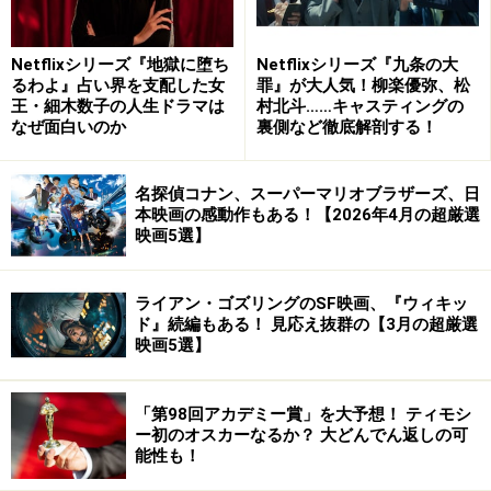
Netflixシリーズ『地獄に堕ち
Netflixシリーズ『九条の大
るわよ』占い界を支配した女
罪』が大人気！柳楽優弥、松
王・細木数子の人生ドラマは
村北斗……キャスティングの
なぜ面白いのか
裏側など徹底解剖する！
Amazonで見る
名探偵コナン、スーパーマリオブラザーズ、日
本映画の感動作もある！【2026年4月の超厳選
映画5選】
劇場版 エースをねらえ! [Blu-ray]
ライアン・ゴズリングのSF映画、『ウィキッ
ド』続編もある！ 見応え抜群の【3月の超厳選
映画5選】
「第98回アカデミー賞」を大予想！ ティモシ
ー初のオスカーなるか？ 大どんでん返しの可
能性も！