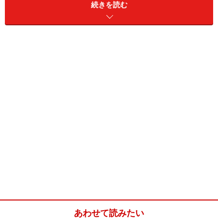
続きを読む
今も古びることはありません。
次に出崎作品としての完成度の高さです。出崎監督と言
えば、所謂「出?演出」と総称される独創的な数々の技法
（止め絵、繰り返しショット、透過光、入射光等々）を
駆使してキャラの心理までも表現してしまう独特の演出
とその優れた絵コンテで知られました。
富野由悠季氏はリミテッドアニメにおけるもっとも論理
的な画面の見せ方と評し、宮崎駿氏は、氏の絵コンテに
一目置いていました。
押井守氏は本作でアニメの演出の仕方を学んだと公言
し、庵野秀明氏は後に本作のパロディ・オマージュ的に
『トップをねらえ！』というこちらもアニメ史に残る名
作を生みました。
あわせて読みたい