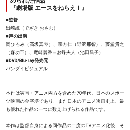
められた作品
『劇場版 エースをねらえ！』
■監督
出崎統（でざき おさむ）
■声の出演
岡ひろみ（高坂真琴）、宗方仁（野沢那智）、藤堂貴之
（森功至）、竜崎麗香＝お蝶夫人（池田昌子）
■DVD/Blu-ray発売元
バンダイビジュアル
本作は実写・アニメ両方を含めた70年代、日本のスポー
ツ映画の金字塔であり、また日本のアニメ映画史上、最
も優れた作品の一つに数え上げられる作品です。
本作は監督自身による同作品の二度のTVアニメ化後、そ