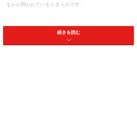
るかが問われていると言うのです。
「とくに日本人はお金に対して素直になれない人が多
い。まずいい意味でお金を好きになることが大切です」
続きを読む
（和仁さん）
お金が好きと公言するのは何だか抵抗があります。しか
しお金は大切なものであり、必要なものであることは変
わりありません。アライブ株式会社の取締役で、『バカ
でも年収1000万円』の著者でもある伊藤喜之さんも、た
くさんの経営者や成功者を見てきた経験から次のように
断言します。
「お金に好かれる人というのは、まず例外なくお金が好
きでお金を愛している人。それはケチとか守銭奴という
ものとは全く違います。お金のありがたさ大切さをよく