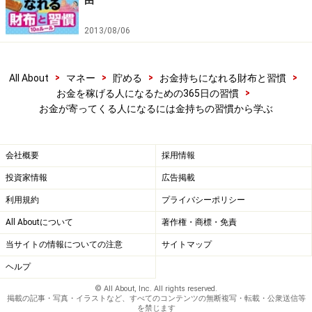
ズを買わない理由
お金持ちの習慣<10> 金持ちになれる人の外見作り3つ
2013/08/06
のコツ
>
>
>
>
All About
マネー
貯める
お金持ちになれる財布と習慣
【お金が貯まる財布を作りたい人は】
>
お金を稼げる人になるための365日の習慣
『稼ぐ人はなぜ長財布を使うのか』の著者・亀田潤一郎
お金が寄ってくる人になるには金持ちの習慣から学ぶ
さんが登場、こちらの特集もチェック！
●貯まる財布8の鉄則
会社概要
採用情報
投資家情報
広告掲載
取材・文／本間大樹 イラスト／竹松勇二 パネル・図
利用規約
プライバシーポリシー
版／引間良基
All Aboutについて
著作権・商標・免責
※記事内容は執筆時点のものです。最新の内容をご確認くださ
当サイトの情報についての注意
サイトマップ
い。
ヘルプ
© All About, Inc. All rights reserved.
掲載の記事・写真・イラストなど、すべてのコンテンツの無断複写・転載・公衆送信等
を禁じます