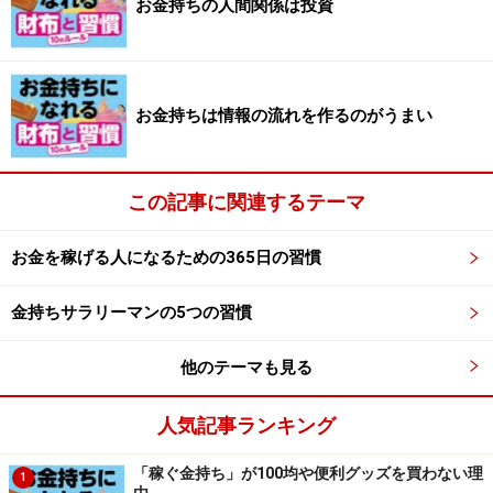
お金持ちの人間関係は投資
お金持ちの習慣<2> お金持ち＆お金を稼ぐ人のメール
の習慣
お金持ちの習慣<3> お金持ちと普通の人の仕事の仕方
の違い
お金持ちは情報の流れを作るのがうまい
お金持ちの習慣<4> お金持ちは情報の流れを作るのが
うまい
この記事に関連するテーマ
お金持ちの習慣<5> お金持ちの人間関係は投資
お金を稼げる人になるための365日の習慣
・金持ちサラリーマンを目指す人の習慣はコチラ！
お金持ちの習慣<6> 年収2000万円サラリーマンの財布
金持ちサラリーマンの5つの習慣
の特徴は？
お金持ちの習慣<7> お金持ちが毎日1つずつ実践するこ
他のテーマも見る
ととは
お金持ちの習慣<8> 年収2000万お金縁者の人付き合い
人気記事ランキング
のテクニック
「稼ぐ金持ち」が100均や便利グッズを買わない理
お金持ちの習慣<9> 「稼ぐ金持ち」が100均や便利グッ
1
由