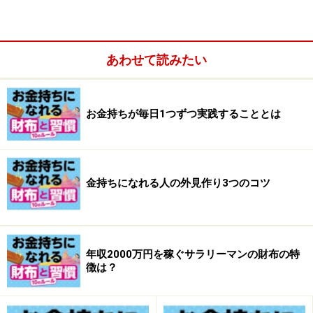
知っていて、それを日常の生活や行動で示せる人です」
（伊藤さん）
あわせて読みたい
お金に対する態度や習慣がお金持ちの人は明らかに違
う。これは先の和仁さんも同じ意見。
その典型が持って
いる財布とその使い方だと言います。
詳細は追って触れ
お金持ちが毎日1つずつ実践することとは
ますが、伊藤さんはお金に好かれる人になるために、ま
ず自分の財布を変えたとか。
金持ちになれる人の外見作り3つのコツ
「持っている財布の値段の200倍がその人の年収になる
とある経営者に言われました。そこで思い切って5万円
の長財布を購入。不思議なものでお金に対する意識から
使い方まで変わってきました」（伊藤さん）
年収2000万円を稼ぐサラリーマンの財布の特
徴は？
伊藤さんも和仁さんも、お金に好かれる、お金が寄って
くる人になるには、そういう人たちの生活や習慣を真似