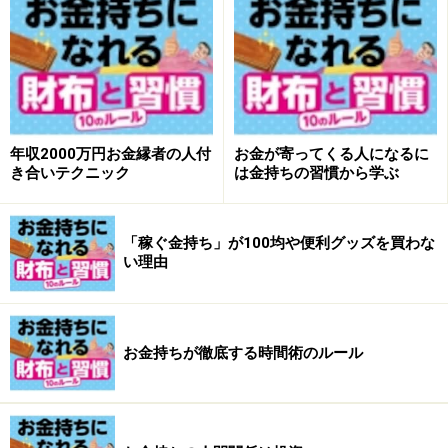
することだと言います。
「スポーツでも武道でも、型やフォームを整えることが
上達の条件。そのためには実力者を真似るのが一番の近
道。お金に関しても同じ。スキルやキャリアをアップし
年収2000万円お金縁者の人付
お金が寄ってくる人になるに
たり、投資の仕方を学ぶ前に、まずお金に向き合うため
き合いテクニック
は金持ちの習慣から学ぶ
のフォームを学ぶことが大前提です」
今回の企画はそんなお金持ちに共通する、お金に対する
「稼ぐ金持ち」が100均や便利グッズを買わな
い理由
習慣をまとめてみました！
以下が10のお金が寄ってくる人の習慣です。
さっそく習慣1からチェックしてみましょう！
お金持ちが徹底する時間術のルール
・365日の習慣はコチラ！
お金持ちの習慣<1> お金持ちが徹底する時間術のルー
ル