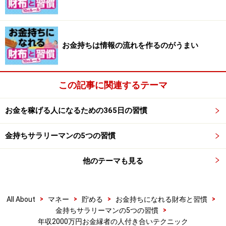
居心地のいい場所に留まらず上を目指す
実際営業マンとして仕事をしていた伊藤さんは飛躍的に
お金持ちは情報の流れを作るのがうまい
実績を上げ、27歳の若さで取締役に就任。現在の年収は
2000万円を超えています。
この記事に関連するテーマ
「自分より1ランク上の付き合いがポイント。いきなり
お金を稼げる人になるための365日の習慣
何ランクも上だとレベルが違いすぎてついていけませ
ん。で、自分が居心地がよくなったらもうそこはクリア
金持ちサラリーマンの5つの習慣
したということで、さらに1ランク上のレベルを目指す
んです」
他のテーマも見る
伊藤さんによれば周りのお金持ちも意識的にも無意識的
にも、そのような人間関係を築いている人が多いと言い
>
>
>
>
All About
マネー
貯める
お金持ちになれる財布と習慣
>
金持ちサラリーマンの5つの習慣
ます。
年収2000万円お金縁者の人付き合いテクニック