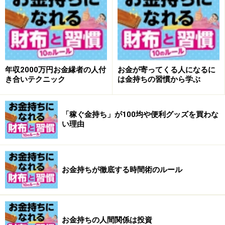
「最初の頃は楽しいどころか憂鬱です。だって、食事を
する場所もお店にいる人も、メニューの値段も違うんで
すから。その居心地の悪さと憂鬱さを、どれだけ味わう
かで自分の成長や進歩が決まると思います」
年収2000万円お金縁者の人付
お金が寄ってくる人になるに
しばらくすると最初は居心地が悪かった場に違和感を感
き合いテクニック
は金持ちの習慣から学ぶ
じなくなる。伊藤さんによればそれが自分が成長した証
しだといいます。
「稼ぐ金持ち」が100均や便利グッズを買わな
い理由
お金持ち体質の人間関係とは
お金持ちが徹底する時間術のルール
「ワンランク上の収入・生活レベルの人間関係だと当然
入ってくる情報が違います。紹介してくれる人物も変わ
ります。それが即仕事に跳ね返ってきますからね」
お金持ちの人間関係は投資