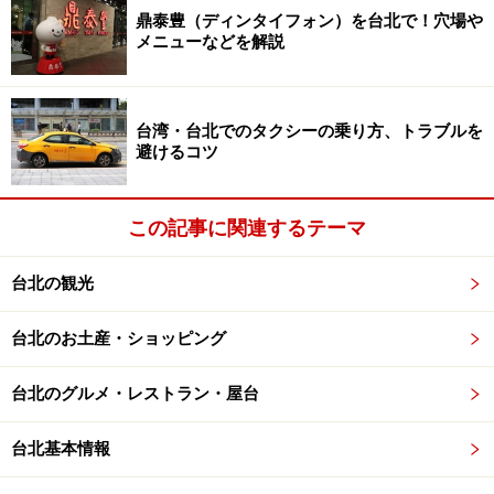
鼎泰豊（ディンタイフォン）を台北で！穴場や
最高の食材から生み出される美食の数々……自分や家族へ
メニューなどを解説
のご褒美に、台北でちょっと贅沢してみませんか。
＜DATA＞
台湾・台北でのタクシーの乗り方、トラブルを
避けるコツ
■頂上魚翅燕窩専売店(ディンシャンユィチーヤンウォー
ジュァンマイディエン）
住所：台北市新生南路一段121号
この記事に関連するテーマ
アクセス：MRT忠孝新生駅3番出口から徒歩10分
TEL：(02)2773-7201
台北の観光
営業時間：11:30～21:00
台北のお土産・ショッピング
定休日：なし（旧正月も営業とのことでしたが念のため
確認することをおすすめします
台北のグルメ・レストラン・屋台
※記事内容は執筆時点のものです。最新の内容をご確認くださ
い。
台北基本情報
※海外を訪れる際には最新情報の入手に努め、「
外務省 海外安全
ホームページ
」を確認するなど、安全確保に十分注意を払ってく