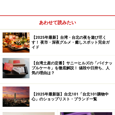
あわせて読みたい
フカヒレほか、おすすめメニュー
【2025年最新】台湾・台北の夜を遊び尽く
す！ 夜市・深夜グルメ・癒しスポット完全ガ
土鍋に入ったフカヒレスープに舌鼓！こちらは中サイズです
イド
フカヒレは頂上魚翅（フカヒレ）の小サイズが3950台湾
【台湾土産の定番】サニーヒルズの「パイナッ
元（約12900円）、中6560台湾元（約21450円）、大
プルケーキ」を徹底解説！ 値段や日持ち、人
8600台湾元（約28100円）と正直、値段は高いです。で
気の理由は？
も日本でこんなに上質のふかひれを食べようとしたら、
このお値段では食べられないはず。中サイズなら3～4人
でシェアできるボリューム。
【2025年最新版】台北101「台北101購物中
心」のショップリスト・ブランド一覧