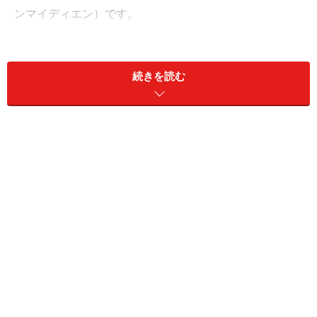
ンマイディエン）です。
頂上魚翅燕窩専売店は1987年の創業以来、どんなに満席
が続いてもずっと支店を増やすことなく、ここ1軒だけ
続きを読む
でやってきました（近くの別棟に個室もあるがお店は1
つ）。厳選した材料を用いた料理の数々はやはり他とは
違うと、地元の人々から愛されつづけています。