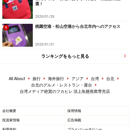
選！
2020/01/28
桃園空港・松山空港から台北市内へのアクセス
5
2020/01/31
ランキングをもっと見る
>
>
>
>
>
>
All About
旅行
海外旅行
アジア
台湾
台北
>
台北のグルメ・レストラン・屋台
台湾メディア絶賛のフカヒレ 頂上魚翅燕窩専売店
会社概要
採用情報
投資家情報
広告掲載
利用規約
プライバシーポリシー