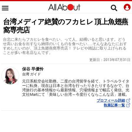
台湾メディア絶賛のフカヒレ 頂上魚翅燕
窩専売店
台北に来たらフカヒレを食べたい、って人、結構いると思います。どう
せ高いお金を出すなら納得のいくものを食べたい……そんなあなたにおす
すめしたいのが、頂上魚翅燕窩専売店！ テレビや雑誌に取り上げられる
ことが多い有名店なんです。
更新日：
2013年07月31日
保谷 早優怜
台湾 ガイド
元日系航空会社勤務。二度の台湾留学を経て、トラベルライタ
ーに転身。現在は日本と台湾を行ったりきたりするなかで、台
湾旅行の基本情報から最新情報、穴場情報まで幅広く発信。光
文社Martにて「美味しい台湾～今度行くならこんな店」連載。
プロフィール詳細
執筆記事一覧