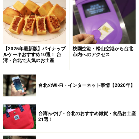
あわびがたっぷり入った贅沢炒飯
日本人観光客にも人気があるという炒五花肉（チャオウ
ーホァロウ）1350台湾元（約4400円）。ネギと豚肉の炒
め物でご飯がぐいぐい進む味。おもわずライスを頼みた
【2025年最新版】パイナップ
桃園空港・松山空港から台北
くなりますが、ここでオーダーしたいのがアワビチャー
ルケーキおすすめ10選！ 台
市内へのアクセス
湾・台北で人気のお土産
ハン・鮑魚炒飯2750台湾元（約8980円）です。惜しげも
なく厚切りにしたアワビとおこわっぽい炒飯のハーモニ
ーがくせになる味。お皿にたっぷり盛られてきますの
台北のWi-Fi・インターネット事情【2020年】
で、3人くらいでシェアするのも良さそう。
4種野菜炒めでさえお値段1100台湾元（約3600円）なの
台湾みやげ・台北のおすすめ雑貨・食品お土産
で、必ずしも高級食材だから高いというわけではない様
21選！
子。他に燕の巣や蟹などのメニューがありますが、コー
ス料理の用意はありません。