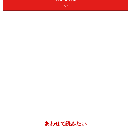
すくなります。
ホイールボタン搭載
Mac対応ブルーテック無線マウスにはホイールボタンが
搭載されています。ホイールボタンを上下に回すこと
で、画面スクロールが可能なので、ワードやエクセル、
ウェブサイトの閲覧などに重宝します。
■Mac対応ブルーテック無線マウス
公式サイト：
http://mac-supply.jp/products/detail.php?
product_id=2127
※記事内容は執筆時点のものです。最新の内容をご確認くださ
あわせて読みたい
い。