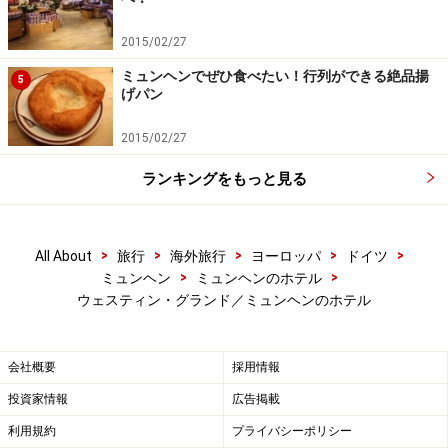
ュース(苺ジュースが最高！)や野菜メニューなども充
実。まさに「スーパーな」朝食です。
2015/02/27
ミュンヘンでぜひ食べたい！行列ができる絶品揚
5
＜DATA＞
げパン
■
The Westin Grand Munich
2015/02/27
住所：Arabellastr. 6
TEL：089-92640
ランキングをもっと見る
客室料：一室129ユーロ～
アクセス：ミュンヘン中央駅から地下鉄4号線で約10
分。終点のアラベラパーク駅で下車して徒歩3分
>
>
>
>
>
All About
旅行
海外旅行
ヨーロッパ
ドイツ
>
>
ミュンヘン
ミュンヘンのホテル
※記事内容は執筆時点のものです。最新の内容をご確認くださ
ウェスティン・グランド／ミュンヘンのホテル
い。
※海外を訪れる際には最新情報の入手に努め、「
外務省 海外安全
ホームページ
」を確認するなど、安全確保に十分注意を払ってく
会社概要
採用情報
ださい。
投資家情報
広告掲載
利用規約
プライバシーポリシー