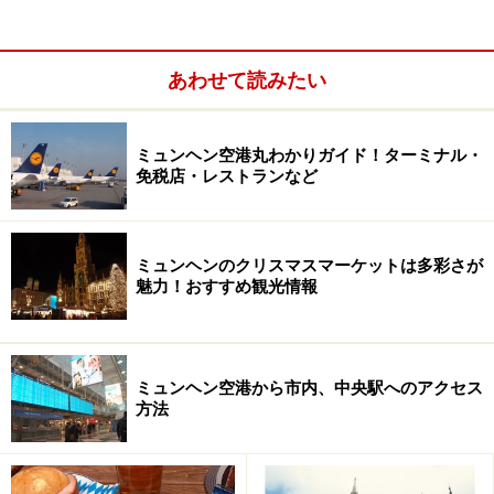
ぐっすり眠れるクイーンサイズの「ヘブンリーベッド」、デ
スクに皮の椅子などを備え快適に過ごせる客室
あわせて読みたい
627室ある客室は一番小さくても30平方メートルと十分
な広さ。すべての客室にウェスティン特製だという寝心
地抜群なベッド、その名も「ヘブンリーベット」と、イ
ミュンヘン空港丸わかりガイド！ターミナル・
ンフォレストシャワー「ヘブンリーバス」が備わり、と
免税店・レストランなど
ても快適に過ごすことができます。
ミュンヘンのクリスマスマーケットは多彩さが
魅力！おすすめ観光情報
ミュンヘン空港から市内、中央駅へのアクセス
方法