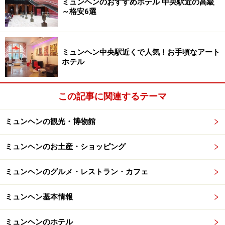
ミュンヘンのおすすめホテル 中央駅近の高級
～格安6選
ナベラ・スパ」。1500平方メートルというスペースに、
広々としたプール、フィンランド風やトルコ風ハマムな
ど3種類のサウナが揃う充実ぶり。各種マッサージやト
ミュンヘン中央駅近くで人気！お手頃なアート
リートメントも用意され、観光やビジネスで疲れた体を
ホテル
癒してくれます。
この記事に関連するテーマ
豊富なワークアウト機器が揃う本格的なフィットネスジ
ムは、なんと24時間オープン。毎日トレーニングを欠か
ミュンヘンの観光・博物館
さない、という人もいつもの自分のペースで過ごせま
す。
ミュンヘンのお土産・ショッピング
ミュンヘンのグルメ・レストラン・カフェ
郷土料理からアジアンフュージョンまで、
充実のレストラン
ミュンヘン基本情報
ミュンヘンのホテル