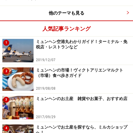
バイエルン風のレストランで郷土料理と地ビールで乾杯！
他のテーマも見る
(C)Westin Grand Munich
飲食施設が充実しているのも嬉しいポイント。美味しい
人気記事ランキング
ケーキやコーヒーでひと休みできるカフェ、豊富なカク
ミュンヘン空港丸わかりガイド！ターミナル・免
テルが揃うバー、パンパシフィック料理をモダンにアレ
1
税店・レストランなど
ンジした料理がいただけるレストラン「ZEN」、バイエ
ルン風の店内で郷土料理や地ビールで盛り上がれるレス
2019/12/07
トラン＆ビアガーデン「Paulaner Wirtshaus」など、お好
ミュンヘンの市場！ヴィクトアリエンマルクト
2
（市場）食べ歩きガイド
みに合わせて選べます。
2019/08/08
朝食は広々として開放的な雰囲気の「ZEN」で。ウェス
ミュンヘンのお土産 雑貨やお菓子、おすすめ店
3
ティンが「スーパーフード」と呼ぶヘルシーで高レベル
な料理がずらりと並びます。種類豊富なパン、ハム、チ
ーズといったドイツ風朝食にくわえて、ご飯ものや春巻
2017/09/29
きなどのアジア風料理、旬の果物で作ったフレッシュジ
ミュンヘンでお土産を探すなら、ミルカショップ
4
へ！