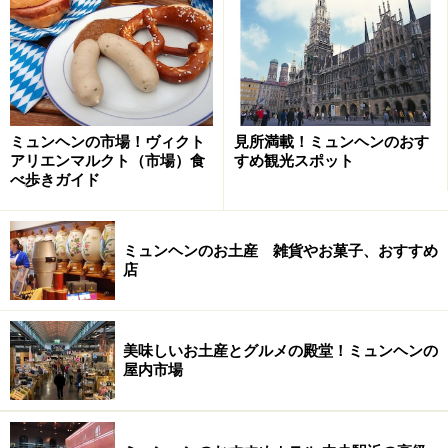
エグゼクティブルーム以上のゲストには、23階にラウン
ジも用意。ミュンヘンの街やアルプスの山々を望める絶
景ラウンジでは、無料の朝食や軽食にドリンク、コンピ
ミュンヘンの市場！ヴィクト
見所満載！ミュンヘンのおす
ューターの使用、フリーWi-Fiなどのサービスが利用でき
アリエンマルクト（市場）食
すめ観光スポット
べ歩きガイド
ます。
ミュンヘンのお土産 雑貨やお菓子、おすすめ
店
たっぷり時間を取って楽しみたい 「アナベ
ラ・スパ」
美味しいお土産とグルメの殿堂！ミュンヘンの
屋内市場
プールと3種類のサウナがある広々としたスパエリア。
(C)Westin Grand Munich
このホテルの一番のウリともいえるのが、スパ施設「ア