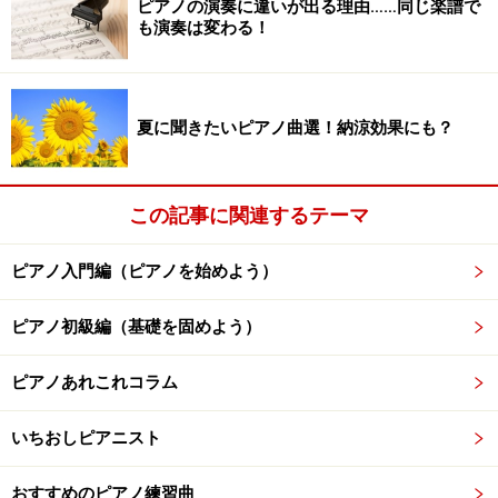
上達のコツ２： 他人と自分の演奏を良く
ピアノの演奏に違いが出る理由……同じ楽譜で
聞く
も演奏は変わる！
少しでも気になった箇所はしっかり修正してから先へ
夏に聞きたいピアノ曲選！納涼効果にも？
テレビで、英語のスピードラーニングのCMをよく目にし
ます。「CDを聞いているだけで、英語がしゃべれるよう
この記事に関連するテーマ
になる！」というキャッチコピーで、ゴルファーの石川
遼さんが楽しそうに英語で会話しています。
ピアノ入門編（ピアノを始めよう）
ピアノ初級編（基礎を固めよう）
確かに、同じものを何度も聞いて耳を鍛える（音に慣れ
させる）ことで、自分の発する音をイメージできるよう
ピアノあれこれコラム
になるので、これは英語に限らずピアノにも効果的な練
習法だと言えます。
いちおしピアニスト
音楽的な耳を育てるために、美しいピアノ演奏を聞くよ
おすすめのピアノ練習曲