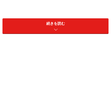
続きを読む
ピアノを趣味として始める大人が増え、楽譜屋さんへ行
くと「大人のためのピアノ教材」というコーナーを見か
けることも珍しくなくなりました。まったくの初心者に
もわかりやすく丁寧に説明された教材が多く出版されて
おり、中にはDVDやCDが付いているものもあります。
教本に載っている曲を練習する際に、実際に指の動かし
方や音を確認できる映像は独習者の強い味方！教本を選