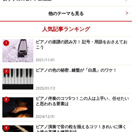
うに心がけましょう。また、教材の模範演奏を参考にす
るのはもちろんですが、自分の演奏を録音して客観的に
他のテーマも見る
聞いてみることも役に立ちます。一生懸命に弾いている
人気記事ランキング
時には気がつかなかった音やリズムの間違い、スムーズ
に聞こえない箇所がわかり、練習の効率アップにつなが
ピアノの楽譜の読み方！ 記号・用語をおさえてお
1
ります。少しでもおかしいと思ったら、そのままにしな
こう
いで手本と聞き比べたり、ピアノが弾ける人にチェック
2021/11/01
してもらい、修正してから先に進むようにしましょう。
ピアノの色の秘密…鍵盤が「白黒」のワケ！
いい加減に進んでしまったツケはいつか必ず回ってきま
2
す！
2025/01/12
ピアノ伴奏のコツ5つ！この人は上手い、任せたい
3
上達のコツ３： フォームにこだわりすぎ
と思われる要素は
ない
2024/12/31
ピアノ演奏で音の粒を揃えるコツ！きれいに弾く
4