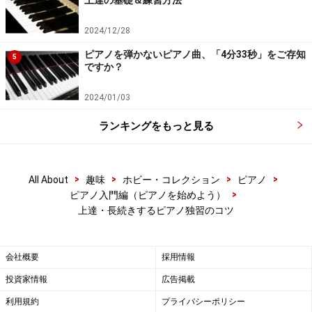
上達の基礎＆練習方法
身体に余計な力が入っていないことを意識する
2024/12/28
一人で練習していると、自分が正しいフォーム（姿勢）
ピアノを弾かないピアノ曲、「4分33秒」をご存知
5
で弾いているか不安になりますが、「絶対にこうでなけ
ですか？
ればいけない」という基準はありません。手本にこだわ
2024/01/03
るばかりに、逆に身体に力が入って不自然な動きになっ
てしまうことも。
ランキングをもっと見る
動作には、人それぞれ癖や特徴があるものです。他人に
は不自然に見えても、当人には自然な動きだということ
>
>
>
>
All About
趣味
ホビー・コレクション
ピアノ
>
ピアノ入門編（ピアノを始めよう）
もあるのです。自分が心地よい自然なスタイルでOK！そ
上達・長続きするピアノ独習のコツ
れがあなたに一番あったフォームなのです。ただし、以
下のＮＧポイントだけは気をつけて。
会社概要
採用情報
これはNG！チェックポイント
投資家情報
広告掲載
利用規約
プライバシーポリシー