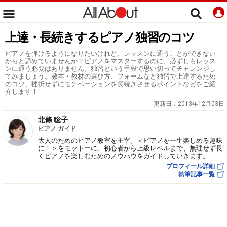
上達・長続きするピアノ独習のコツ
ピアノを弾けるようになりたいけれど、レッスンに通うことができない
からと諦めていませんか？ピアノをマスターするのに、必ずしもレッス
ンに通う必要はありません。独習という手段で思い切ってチャレンジし
てみましょう。教本・教材の選び方、フォームなど独習で上達するため
のコツ、挫折せずにモチベーションを長続きさせるポイントなどをご紹
介します！
更新日：
2013年12月03日
北條 聡子
ピアノ ガイド
大人のためのピアノ教室を主宰。＜ピアノを一生楽しめる趣味
に！＞をモットーに、初心者から上級レベルまで、無理せず長
くピアノを楽しむためのノウハウをガイドしていきます。
プロフィール詳細
執筆記事一覧