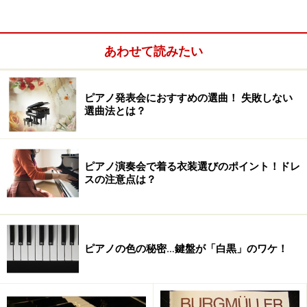
ぶ時の重要なポイントです。是非一冊、手に入れましょ
う。そして、自分が弾いているところを同じアングルか
あわせて読みたい
ら録画して、手のかたちや指の動き方を見比べてみまし
ょう。これが、ＤＶＤ付教材を最大限に活用する練習方
法です。
ピアノ発表会におすすめの選曲！ 失敗しない
選曲法とは？
教材選びのチェックポイント
ピアノ演奏会で着る衣装選びのポイント！ドレ
スの注意点は？
ピアノの色の秘密…鍵盤が「白黒」のワケ！