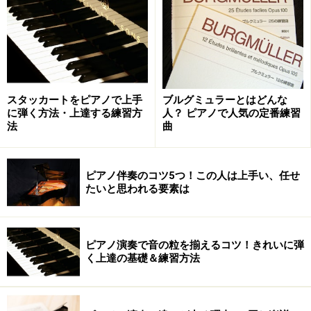
□ レイアウトや文字の大きさが見易く、自分にとって
わかりやすい説明か
□ 本の最初と最後に載っている楽譜のレベルが違い過
スタッカートをピアノで上手
ブルグミュラーとはどんな
に弾く方法・上達する練習方
人？ ピアノで人気の定番練習
ぎないか
法
曲
□ DVDやCDなど、実際に模範演奏を見たり聞いたりで
きる資料は付いているか
ピアノ伴奏のコツ5つ！この人は上手い、任せ
たいと思われる要素は
【ガイドのおすすめ教材】
はじめから一人で学べる大人のためのピアノレッスン
（DVD付）
ピアノ演奏で音の粒を揃えるコツ！きれいに弾
大人のためのピアノ悠々塾シリーズ
（CD付）
く上達の基礎＆練習方法