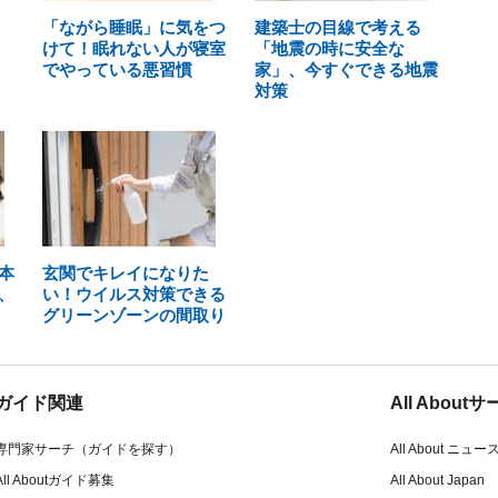
「ながら睡眠」に気をつ
建築士の目線で考える
けて！眠れない人が寝室
「地震の時に安全な
でやっている悪習慣
家」、今すぐできる地震
対策
本
玄関でキレイになりた
、
い！ウイルス対策できる
グリーンゾーンの間取り
ガイド関連
All Abou
専門家サーチ（ガイドを探す）
All About ニュー
All Aboutガイド募集
All About Japan