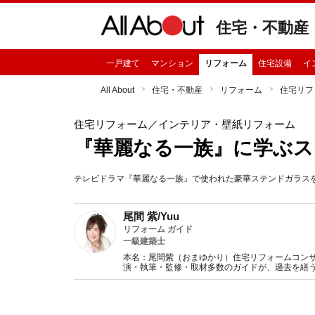
住宅・不動産
一戸建て
マンション
リフォーム
住宅設備
イ
All About
住宅・不動産
リフォーム
住宅リフ
住宅リフォーム
／インテリア・壁紙リフォーム
『華麗なる一族』に学ぶ
テレビドラマ『華麗なる一族』で使われた豪華ステンドガラス
尾間 紫/Yuu
リフォーム ガイド
一級建築士
本名：尾間紫（おまゆかり）住宅リフォームコンサ
演・執筆・監修・取材多数のガイドが、過去を繕
提唱。本当に満足するリフォームのノウハウをお