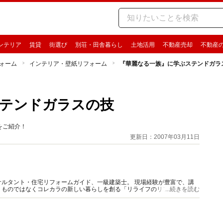
ンテリア
賃貸
街選び
別荘・田舎暮らし
土地活用
不動産売却
不動産
ォーム
インテリア・壁紙リフォーム
『華麗なる一族』に学ぶステンドガラ
ステンドガラスの技
をご紹介！
更新日：2007年03月11日
ルタント・住宅リフォームガイド、一級建築士。 現場経験が豊富で、講
うものではなくコレカラの新しい暮らしを創る「リライフのリフォーム」を
...続きを読む
伝えしています。