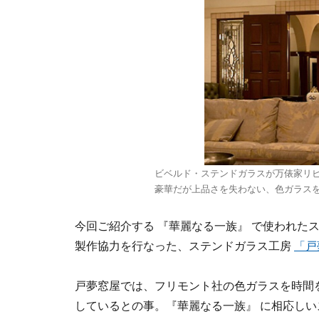
ビベルド・ステンドガラスが万俵家リ
豪華だが上品さを失わない、色ガラス
今回ご紹介する 『華麗なる一族』 で使われたス
製作協力を行なった、ステンドガラス工房
「戸
戸夢窓屋では、フリモント社の色ガラスを時間
しているとの事。『華麗なる一族』 に相応し