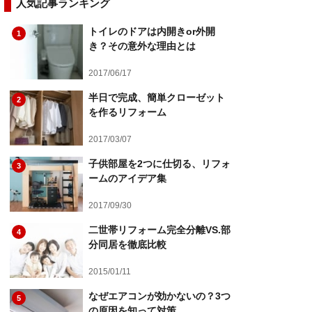
人気記事ランキング
トイレのドアは内開きor外開
1
き？その意外な理由とは
2017/06/17
半日で完成、簡単クローゼット
2
を作るリフォーム
2017/03/07
子供部屋を2つに仕切る、リフォ
3
ームのアイデア集
2017/09/30
二世帯リフォーム完全分離VS.部
4
分同居を徹底比較
2015/01/11
なぜエアコンが効かないの？3つ
5
の原因を知って対策