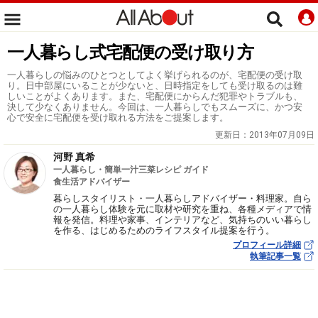
一人暮らし式宅配便の受け取り方
一人暮らしの悩みのひとつとしてよく挙げられるのが、宅配便の受け取
り。日中部屋にいることが少ないと、日時指定をしても受け取るのは難
しいことがよくあります。また、宅配便にからんだ犯罪やトラブルも、
決して少なくありません。今回は、一人暮らしでもスムーズに、かつ安
心で安全に宅配便を受け取れる方法をご提案します。
更新日：
2013年07月09日
河野 真希
一人暮らし・簡単一汁三菜レシピ ガイド
食生活アドバイザー
暮らしスタイリスト・一人暮らしアドバイザー・料理家。自ら
の一人暮らし体験を元に取材や研究を重ね、各種メディアで情
報を発信。料理や家事、インテリアなど、気持ちのいい暮らし
を作る、はじめるためのライフスタイル提案を行う。
プロフィール詳細
執筆記事一覧