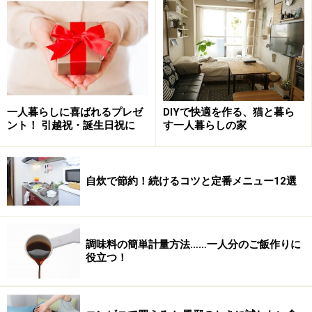
を行っています。通販業者から商品到着のメールでお知
らせが届くので、受け取り忘れることもありません。
さらに、佐川急便は一部地域での試験的なものですが、
駅などに設置した宅配ボックスで荷物の受け取りができ
るサービスを始めました（
参考記事
）。これが広がる
一人暮らしに喜ばれるプレゼ
DIYで快適を作る、猫と暮ら
ント！ 引越祝・誕生日祝に
す一人暮らしの家
と、一人暮らしでも受け取りやすくなりますね。
ただし、サイズが大きいものや高額なもの、冷凍および
自炊で節約！続けるコツと定番メニュー12選
冷蔵の商品などには、このサービスが使えないことがあ
ります。
■営業所で受け取る
調味料の簡単計量方法……一人分のご飯作りに
宅配業者の営業所でも、荷物は受け取ることができま
役立つ！
す。ただし、配達員が持ち出していることがあるため、
事前に連絡をしておきましょう。
営業所が近くにある場合は、止め置きサービス（
ヤマト