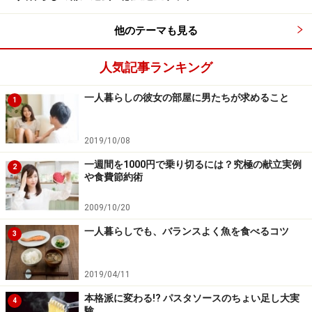
てもらえます。24時間営業している郵便局もあるので、
受け取りやすい場所がないか調べてみましょう。
他のテーマも見る
ただし、こちらも郵便局から荷物が届いた際の連絡はあ
人気記事ランキング
りません。また、生もの、チルド、冷凍の商品も対応で
きません。
一人暮らしの彼女の部屋に男たちが求めること
1
■簡易宅配ボックスを使う
2019/10/08
アパートやマンションに宅配ボックスがついていると、
一週間を1000円で乗り切るには？究極の献立実例
宅配便受け取りのストレスはずいぶん減りますが、そう
2
や食費節約術
ではないという人も多いでしょう。そこでおすすめなの
が簡易の宅配ボックスです。
2009/10/20
一人暮らしでも、バランスよく魚を食べるコツ
3
個人用の宅配ボックスにはいくつか種類がありますが、
一人暮らしであれば、必要なときにだけ玄関先に出し、
2019/04/11
普段は小さく収納できるものが便利です（おすすめ商
本格派に変わる!? パスタソースのちょい足し大実
4
品：
折りたたみ式布製宅配ボックス 受けとり上手
）。
験