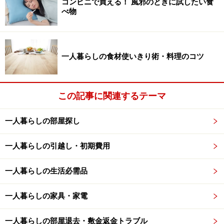
コンビニで買える！ 風邪のときに試したい食
運輸
・
佐川急便
）を利用するのもおすすめです。自宅を
べ物
配送先にせず、営業所で預かってもらうサービスです。
これなら自分の都合のよいときに受け取れます。ただ
し、基本的に営業所に届いた際の連絡はありませんの
一人暮らしの食材使いきり術・料理のコツ
で、届いたかどうかは問い合わせ番号等で自分で確認す
る必要があります。
この記事に関連するテーマ
コンビニ受け取りと同様に、サイズが大きいものや高額
なもの、冷凍および冷蔵の商品などには、このサービス
一人暮らしの部屋探し
が使えないことがあります。
一人暮らしの引越し・初期費用
■郵便局留にする
荷物を郵便局宛にして受け取るという方法もあります
一人暮らしの生活必需品
（
郵便局留
）。荷物の送付先を自宅や勤務先の近くの郵
便局留めで指定します。これなら勤務先に届けるのが難
一人暮らしの家具・家電
しい人でも利用可能。旅先などで荷物を受け取りたいと
いうときにも便利。代金引換や着払いの商品でも対応し
一人暮らしの部屋退去・敷金返金トラブル