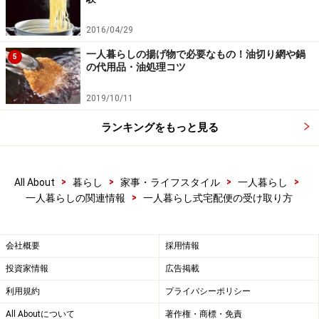
トラブル防止のため、「この中に入れてほしい」という
連絡をしておかないと荷物を置いていってくれない宅配
2016/04/29
業者が多いので、きちんと指示をしてください。
一人暮らしの揚げ物で必要なもの！油切り網や鍋
5
の代用品・油処理コツ
なお、こういった簡易宅配ボックスには鍵はついていて
2019/10/11
も完全な防犯機能があるわけではないので、大事なもの
ランキングをもっと見る
や高価なものは入れてもらわないこと。荷物を紛失する
可能性もあることを理解した上で利用しましょう。ま
た、廊下は共用スペースです。宅配ボックスを常に出し
>
>
>
>
All About
暮らし
家事・ライフスタイル
一人暮らし
っぱなしというのはNG。必要なときにだけ出すように
>
一人暮らしの関連情報
一人暮らし式宅配便の受け取り方
し、あくまで一時的な利用にしましょう。
会社概要
採用情報
次は、宅配便にまつわるトラブルを紹介します。危険な
投資家情報
広告掲載
目に遭うことのないよう、ぜひ心がけてほしいことです
>>
利用規約
プライバシーポリシー
All Aboutについて
著作権・商標・免責