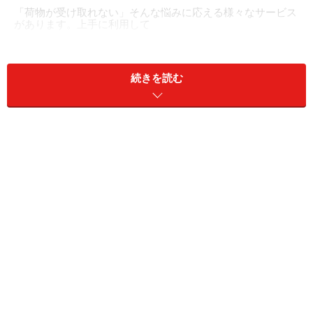
「荷物が受け取れない」そんな悩みに応える様々なサービス
があります。上手に利用して
「宅配便が受け取れる時間に帰れることはほとんどな
い」「休日も出かけることが多くて受け取れない」「宅
続きを読む
配便を待っている時間がモッタイナイ」「いくら家にい
るからといって、宅配便を待っているとトイレやお風呂
にも入れなくて困る」など、一人暮らしの宅配便には頭
を悩ますことが多いもの。そんな場合にもスムーズに受
け取れる方法を考えてみました。
■職場を受取先にする
勤務先の理解がある場合に限りますが、持って帰れるよ
うな大きさの荷物であれば、職場に送ってもらうという
手があります。実際に一人暮らしの場合は、受取先を職
場に指定している人も少なくありません。ただし、迷惑
にならないかきちんと確認し、あまり頻繁にならないよ