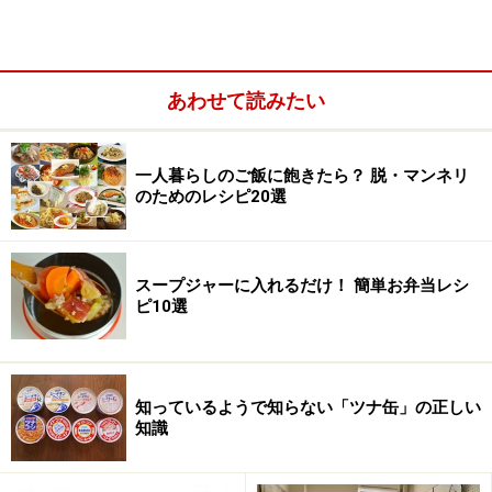
うにした方がいいですね。
■コンビニや駅などで受け取る
あわせて読みたい
24時間開いているコンビニは一人暮らしの強い味方。見知ら
一人暮らしのご飯に飽きたら？ 脱・マンネリ
ぬ人と玄関先で顔を合わせる必要もありません
のためのレシピ20選
ヤマト運輸では、届いた荷物の受取先をコンビニに指定
することができます（
宅急便店頭受取りサービス
）。コ
スープジャーに入れるだけ！ 簡単お弁当レシ
ンビニならば24時間営業しているので、深夜になってし
ピ10選
まっても大丈夫。宅配便とはいえ、特に女性の場合は玄
関先でのやりとりに抵抗がある人も多いですが、これな
らその心配もありません。
知っているようで知らない「ツナ缶」の正しい
知識
また、
アマゾン
や
ディノス
など一部通販業者では、買い
物した商品の受け取りをコンビニ指定にできるサービス