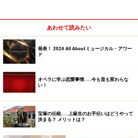
下北沢駅を降り、南口改札を出た目の前のビルにあるの
が
「駅前劇場」
と
「OFF・OFFシアター」
。他にも本多
劇場周辺には
「劇 小劇場」 「小劇場 楽園」
。 鈴な
あわせて読みたい
り横丁には映画館を改修した
「シアター711」
。 さらに
「Geki地下リバティ」 「アレイホール」
「下北沢タ
発表！ 2024 All Aboutミュージカル・アワー
ウンホール」
ド
オペラに学ぶ恋愛事情……今も昔も変わらな
い！
宝塚の伝統……上級生のお手伝いはどうやって
決まる？ メリットは？