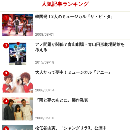
人気記事ランキング
見て、本多氏は「下北沢と演劇は相性が良い」と成功を
確信。1981年3月に稽古場を改装して作った「ザ・スズ
韓国発！3人のミュージカル『サ・ビ・タ』
1
ナリ」をオープンさせ、翌1982年11月には客席数386
席・ロビーも備えた「本多劇場」を開場します。
2008/08/01
アノ問題が関係？青山劇場・青山円形劇場閉館を
氏はその後も続々と個性の違う劇場をオープンさせ、そ
2
考える
れらの劇場で上演される舞台に沢山の観客が足を運んだ
ことから、いつしか下北沢は「演劇の街」と呼ばれるよ
2015/09/18
うになるのですが、大企業や公共の資本が入らず、個人
大人だって夢中！ミュージカル『アニー』
3
でこれだけの劇場を所有し、運営している例は他にない
と思います。国や自治体、企業がプランニングしたので
2006/03/14
はなく、たった1人の男性が抱いた夢から1つの街が「演
『雨と夢のあとに』製作発表
劇」というキーワードでどんどん賑わっていく。これっ
4
て凄い事だと思いませんか？
2006/06/10
続いては、シモキタのあの劇場をPick Up！
松任谷由実、「シャングリラ3」公演中
5