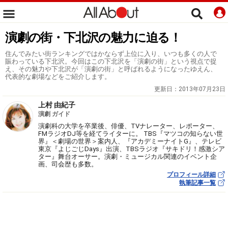
演劇の街・下北沢の魅力に迫る！
住んでみたい街ランキングではかならず上位に入り、いつも多くの人で
賑わっている下北沢。今回はこの下北沢を「演劇の街」という視点で捉
え、その魅力や下北沢が「演劇の街」と呼ばれるようになったゆえん、
代表的な劇場などをご紹介します。
更新日：
2013年07月23日
上村 由紀子
演劇 ガイド
演劇科の大学を卒業後、俳優、TVナレーター、レポーター、
FMラジオDJ等を経てライターに。 TBS『マツコの知らない世
界』＜劇場の世界＞案内人、『アカデミーナイトG』、テレビ
東京『よじごじDays』出演、TBSラジオ『サキドリ！感激シア
ター』舞台オーサー。演劇・ミュージカル関連のイベント企
画、司会歴も多数。
プロフィール詳細
執筆記事一覧