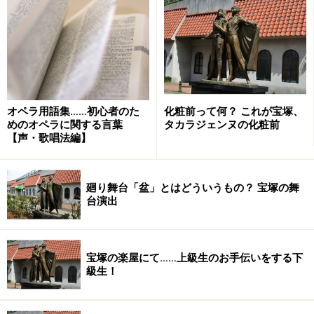
と、半径500mのエリアに何と10の劇場やホールがひし
めいているのです。劇場街と言われる日比谷や、小劇場
が比較的多くある新宿や池袋と比べてもその数は圧倒的
で、日本全国を探してもこんな街は下北沢だけではない
でしょうか。 まさに「演劇の街」ですよね。
オペラ用語集……初心者のた
化粧前って何？ これが宝塚、
めのオペラに関する言葉
タカラジェンヌの化粧前
【声・歌唱法編】
全ては一人の男の夢から始まった
廻り舞台「盆」とはどういうもの？ 宝塚の舞
台演出
本多劇場の外壁にはこんなアピールも
元々は宅地と地域の商店街で成り立っていた下北沢がな
宝塚の楽屋にて……上級生のお手伝いをする下
ぜ「演劇の街」として全国的に認知されるようになった
級生！
のでしょうか。そこには一人の男性の壮大な夢がありま
した。本多一夫氏 下北沢本多劇場グループの代表で