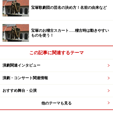
す。上に挙げた10の劇場やホールの内、7つの劇場は全
宝塚歌劇団の芸名の決め方！名前の由来など
てこの本多劇場グループに属しています。
元々新東宝の映画俳優であった本多氏は、映画会社の倒
宝塚のお稽古スカート……稽古時は動きやすい
産と共に住み慣れた街・下北沢でスナックの経営を始め
ものを使う！
ます。このスナックが評判を呼び、氏はいつしか数多く
の飲食店を有する実業家へ転身するのですが、30代後半
この記事に関連するテーマ
に自分が夢見た芝居の世界に戻る事を決意し、若い演劇
人の為に劇場を作ろうと立ち上がるのです。
演劇関連インタビュー
当時の下北沢は、そこに暮らす人たちが行き来する街で
演劇・コンサート関連情報
あり、この場所を目指して外から人が集まる、という性
質の街ではありませんでした。当然、そんな所に劇場を
おすすめ舞台・公演
作るなんて、と否定的な意見ばかりが渦巻く中、1970年
代半ばに現在本多劇場がある土地で(当時は駐車場だった
他のテーマも見る
そうです)行われたテント芝居に観客が押し寄せる様子を