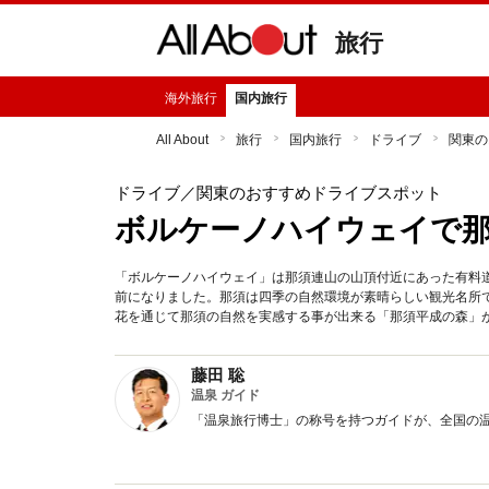
旅行
海外旅行
国内旅行
All About
旅行
国内旅行
ドライブ
関東の
ドライブ
／関東のおすすめドライブスポット
ボルケーノハイウェイで那
「ボルケーノハイウェイ」は那須連山の山頂付近にあった有料道
前になりました。那須は四季の自然環境が素晴らしい観光名所
花を通じて那須の自然を実感する事が出来る「那須平成の森」
藤田 聡
温泉 ガイド
「温泉旅行博士」の称号を持つガイドが、全国の