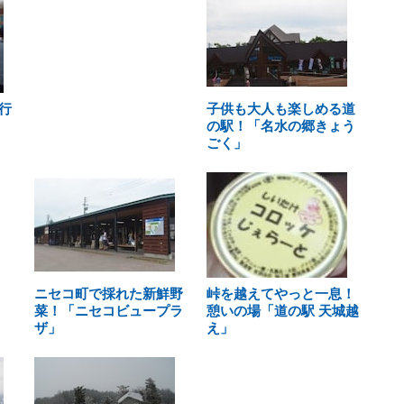
行
子供も大人も楽しめる道
の駅！「名水の郷きょう
ごく」
ニセコ町で採れた新鮮野
峠を越えてやっと一息！
菜！「ニセコビュープラ
憩いの場「道の駅 天城越
ザ」
え」