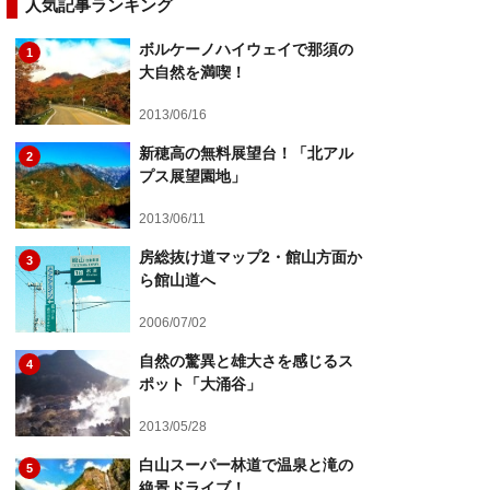
人気記事ランキング
ボルケーノハイウェイで那須の
1
大自然を満喫！
2013/06/16
新穂高の無料展望台！「北アル
2
プス展望園地」
2013/06/11
房総抜け道マップ2・館山方面か
3
ら館山道へ
2006/07/02
自然の驚異と雄大さを感じるス
4
ポット「大涌谷」
2013/05/28
白山スーパー林道で温泉と滝の
5
絶景ドライブ！