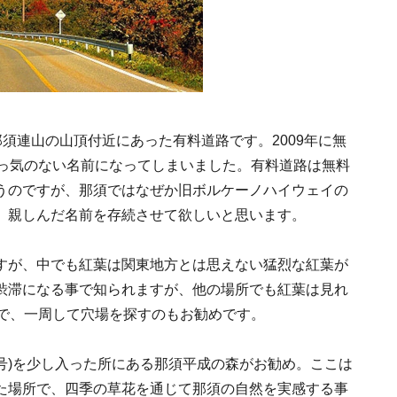
那須連山の山頂付近にあった有料道路です。2009年に無
素っ気のない名前になってしまいました。有料道路は無料
うのですが、那須ではなぜか旧ボルケーノハイウェイの
。親しんだ名前を存続させて欲しいと思います。
すが、中でも紅葉は関東地方とは思えない猛烈な紅葉が
渋滞になる事で知られますが、他の場所でも紅葉は見れ
ので、一周して穴場を探すのもお勧めです。
0号)を少し入った所にある那須平成の森がお勧め。ここは
た場所で、四季の草花を通じて那須の自然を実感する事