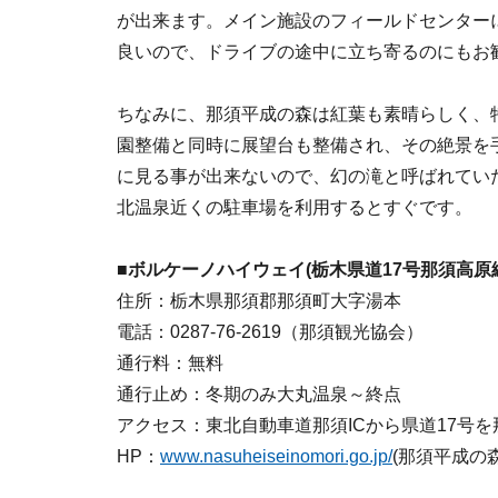
が出来ます。メイン施設のフィールドセンター
良いので、ドライブの途中に立ち寄るのにもお
ちなみに、那須平成の森は紅葉も素晴らしく、
園整備と同時に展望台も整備され、その絶景を
に見る事が出来ないので、幻の滝と呼ばれてい
北温泉近くの駐車場を利用するとすぐです。
■ボルケーノハイウェイ(栃木県道17号那須高原
住所：栃木県那須郡那須町大字湯本
電話：0287-76-2619（那須観光協会）
通行料：無料
通行止め：冬期のみ大丸温泉～終点
アクセス：東北自動車道那須ICから県道17号を
HP：
www.nasuheiseinomori.go.jp/
(那須平成の森