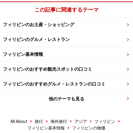
ホテルもあり、こちらも日本と比べてお得。日本では敷
この記事に関連するテーマ
居が高いと思っていたホテルでのお食事が3000～4000円
程度で楽しめるのですから、利用してみたいものですよ
フィリピンのお土産・ショッピング
ね。
フィリピンのグルメ・レストラン
安く済まそうと思えば、いくらでも安く済ませることが
できるフィリピン旅行。買い物を安く済ませるのは賢い
フィリピン基本情報
方法だと言えるかもしれませんが、食事をとる場所には
フィリピンのおすすめ観光スポットの口コミ
気をつけてくださいね。カレンデリアと呼ばれる簡易食
堂や屋台などは衛生状態の悪いところも多く、ひどい時
フィリピンのおすすめグルメ・レストランの口コミ
には赤痢に感染したり、食中毒にかかってしまうこと
も……。お得な旅が台無しになってしまわないためにも、
他のテーマも見る
使うべきところではしっかり使って楽しい時間を過ごし
ましょう。
>
>
>
>
>
All About
旅行
海外旅行
アジア
フィリピン
※記事内容は執筆時点のものです。最新の内容をご確認くださ
>
フィリピン基本情報
フィリピンの物価
い。