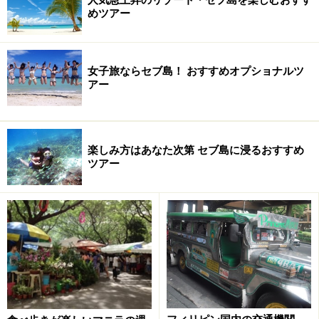
めツアー
フィリピンは和食がお得
近隣の東南アジア諸国と比べ、日本食料理店での食事は
女子旅ならセブ島！ おすすめオプショナルツ
比較的リーズナブルです。マニラには日本食料理店や居
アー
酒屋が軒を連ねる「リトル東京」と呼ばれる駐在員や観
光客に人気のスポットがあり、ここへ足を運べば和食が
ひととおり揃うので大変便利。滞在中に日本食が恋しく
楽しみ方はあなた次第 セブ島に浸るおすすめ
なったときには、ぜひ利用してみましょう。また、近頃
ツアー
では居酒屋チェーン「ワタミ」やラーメン専門店「山頭
火」や「三ツ矢製麺」、「吉虎」などが続々オープン
（2013年6月現在）。お得感はそれほど感じられないか
もしれませんが、日本の味が恋しくなったら利用してみ
たいものです。
こちらもお得！ ラグジュアリーホテル