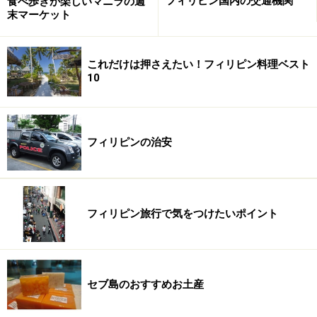
フィリピン国内の交通機関
食べ歩きが楽しいマニラの週
末マーケット
ペニンシュラやシャングリラなどの外資系ホテルも、フ
ィリピンで利用すれば一泊一部屋7500ペソ程度（約
これだけは押さえたい！フィリピン料理ベスト
17000円）～。どうです、お得に感じるでしょう？ ま
10
た、フェイシャルやマッサージなどのスパトリートメン
トは概ね5000ペソ程度（約11000円）。こちらはフィリ
ピンの物価から見れば高く感じるかもしれませんが、ラ
フィリピンの治安
グジュアリーさが漂う空間での一流セラピストによるト
リートメントは、試してみる価値アリです。
また、女子が大好きなアフタヌーンティーは、1500～
フィリピン旅行で気をつけたいポイント
2000円程度で楽しむことができます。 ホテルによってス
イーツの内容が異なるのはもちろん、生演奏を聴きなが
らアフタヌーンティーが楽しめるホテルも。事前にガイ
セブ島のおすすめお土産
ドブックなどでチェックしておきましょう！ また、ラン
チやディナー、ウィークエンドビュッフェを行っている