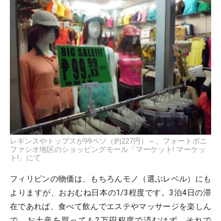
レギンスやトップスが99ペソ（約227円）～。フォートボニ
ファシオ地区のショッピングモール「マーケット! マーケッ
ト!」にて
フィリピンの物価は、もちろんモノ（選ぶレベル）にも
よりますが、おおむね日本の1/3程度です。3泊4日の滞
在であれば、食べて飲んでエステやマッサージを楽しん
で、お土産を買っても2万円程度で済むはず。それで