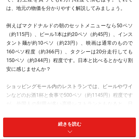
は、地元の物価を分かりやすく解説してみましょう。
例えばマクドナルドの朝のセットメニューなら50ペソ
（約115円）、ビール1本は約20ペソ（約45円）、インス
タント麺が約10ペソ（約23円）、映画は通常のもので
160ペソ程度（約366円）、タクシーは20分走行しても
150ペソ（約344円）程度です。日本と比べるとかなり割
安に感じませんか？
ショッピングモール内のレストランでは、ビールやワイ
ンなどのお酒1杯と食事で500ペソ（約1145円）程度です
が、外国人の利用が多い高級レストランともなると、日
本で食事するのとあまり変わらない場合もあります。と
はいえ、総合的に見ればお得に感じられることでしょ
続きを読む
う。