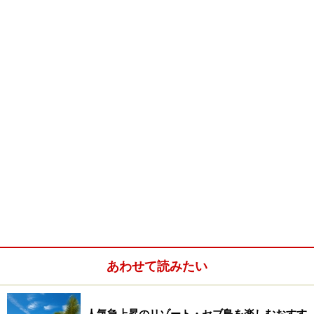
驚きの安さ！ エステにマッサージ
滞在中に試してみたいのがネイルやエステサロンでの美
容トリートメント。例えば街のネイルサロンではマニキ
ュアが300円程度、マッサージ店では1時間の施術が500
円程度、スパではフェイシャルが1000～2000円程度とい
う驚きの価格です。マッサージに至っては、平均の価格
帯が250～300ペソ（約573～687円）。滞在先のホテル
までセラピストが来てくれる「ホームサービス」を始
め、全国でチェーン展開をしている「Ton Ton Thai
Massage（トントン・タイマッサージ）」や「Nuat
Thai（ヌアッタイ）」といったマッサージ店を利用して
みましょう。リラックス満点のマッサージ後は、50～
あわせて読みたい
100ペソ程度のチップを渡すのをお忘れなく！
人気急上昇のリゾート・セブ島を楽しむおすす