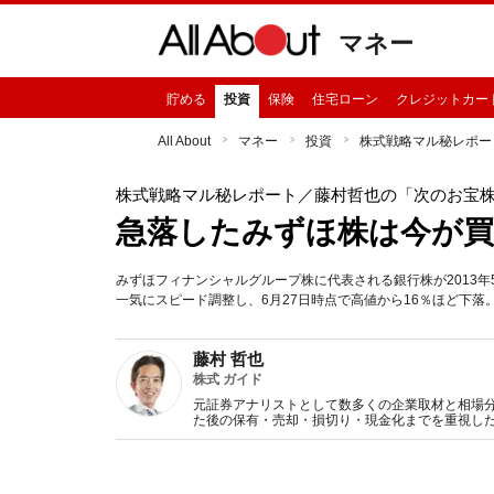
マネー
貯める
投資
保険
住宅ローン
クレジットカー
All About
マネー
投資
株式戦略マル秘レポー
株式戦略マル秘レポート
／藤村哲也の「次のお宝
急落したみずほ株は今が買
みずほフィナンシャルグループ株に代表される銀行株が2013年
一気にスピード調整し、6月27日時点で高値から16％ほど下
藤村 哲也
株式 ガイド
元証券アナリストとして数多くの企業取材と相場
た後の保有・売却・損切り・現金化までを重視し
って資産形成に取り組めるよう、実践的な株式投