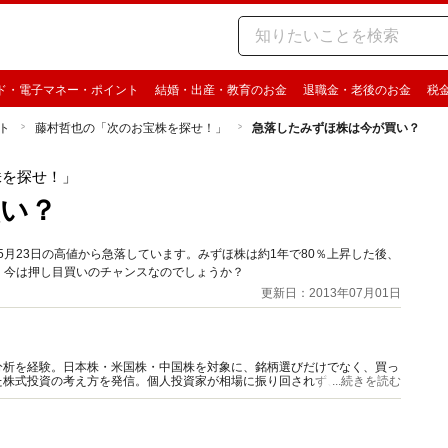
ド・電子マネー・ポイント
結婚・出産・教育のお金
退職金・老後のお金
税
ト
藤村哲也の「次のお宝株を探せ！」
急落したみずほ株は今が買い？
株を探せ！」
い？
5月23日の高値から急落しています。みずほ株は約1年で80％上昇した後、
落。今は押し目買いのチャンスなのでしょうか？
更新日：2013年07月01日
分析を経験。日本株・米国株・中国株を対象に、銘柄選びだけでなく、買っ
た株式投資の考え方を発信。個人投資家が相場に振り回されず、納得感を持
...続きを読む
資情報を届けている。