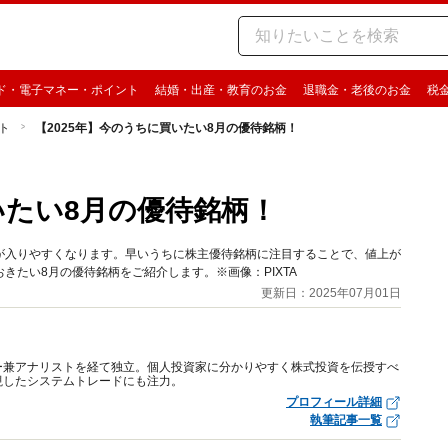
ド・電子マネー・ポイント
結婚・出産・教育のお金
退職金・老後のお金
税
ト
【2025年】今のうちに買いたい8月の優待銘柄！
いたい8月の優待銘柄！
が入りやすくなります。早いうちに株主優待銘柄に注目することで、値上が
たい8月の優待銘柄をご紹介します。※画像：PIXTA
更新日：2025年07月01日
ー兼アナリストを経て独立。個人投資家に分かりやすく株式投資を伝授すべ
視したシステムトレードにも注力。
プロフィール詳細
執筆記事一覧