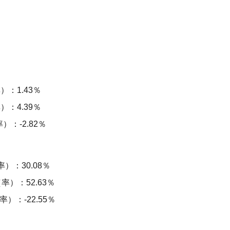
：1.43％
：4.39％
：-2.82％
）：30.08％
）：52.63％
）：-22.55％