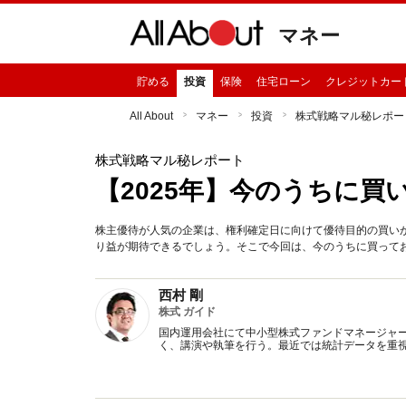
マネー
貯める
投資
保険
住宅ローン
クレジットカー
All About
マネー
投資
株式戦略マル秘レポー
株式戦略マル秘レポート
【2025年】今のうちに買
株主優待が人気の企業は、権利確定日に向けて優待目的の買い
り益が期待できるでしょう。そこで今回は、今のうちに買っておき
西村 剛
株式 ガイド
国内運用会社にて中小型株式ファンドマネージャ
く、講演や執筆を行う。最近では統計データを重