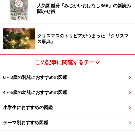
人気図鑑発『みじかいおはなし366』の新読み
聞かせ術
たとえば、小さな動物のサイズを小学生の手のひらと比
較することで、子どもたちは実際に自分の手を見なが
ら、その小ささを体で感じることができます。
クリスマスのトリビアがつまった 『クリスマ
ス事典』
手にのせることで、大きさがより分かりやすくなる― 比べる
という行為を通して子どもたちに新たな視点を提示すること
で、考える力を育むことができます
この記事に関連するテーマ
0～3歳の乳児におすすめの図鑑
また、惑星のスピードと動物の走る速さを比較すると、
子どもたちは、その意外性のある取り合わせに驚かされ
4～6歳の幼児におすすめの図鑑
ながらも、身近なものに引き付けて考えることで、より
小学生におすすめの図鑑
理解を深めることができるのです。
テーマ別おすすめ図鑑
また、自由研究にも、きっかけづくり、テーマ決定、ま
とめ方の参考と様々なシーンで参考になります。