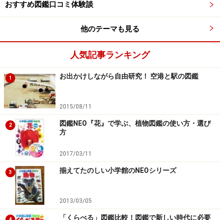
おすすめ図鑑口コミ体験談
それでは、これから、代表的な比較型の図鑑を見てゆき
他のテーマも見る
ましょう。
人気記事ランキング
お出かけしながら自由研究！ 空港と駅の図鑑
図鑑のベストセラー！ 『小学館の図鑑NEO
1
＋くらべる図鑑』
2015/08/11
従来の分類型の図鑑から脱却し、メッセージ型図鑑ブー
図鑑NEO『花』で学ぶ、植物図鑑の使い方・選び
ムを巻き起こしたと言われるのが、『小学館の図鑑NEO
2
方
＋くらべる図鑑』（現在は新版が出ています）。
2017/03/11
揃えてたのしい小学館のNEOシリーズ
3
『小学館の図鑑NEO＋くらべる図鑑』（新版）
この図鑑の特長は、分かりやすくインパクトのあるイラ
2013/03/05
ストです。
「くらべる」図鑑比較！図鑑で新しい時代に必要
4