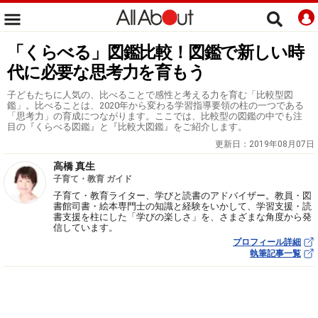
「くらべる」図鑑比較！図鑑で新しい時
代に必要な思考力を育もう
子どもたちに人気の、比べることで感性と考える力を育む「比較型図
鑑」。比べることは、2020年から変わる学習指導要領の柱の一つである
「思考力」の育成につながります。ここでは、比較型の図鑑の中でも注
目の『くらべる図鑑』と『比較大図鑑』をご紹介します。
更新日：
2019年08月07日
高橋 真生
子育て・教育 ガイド
子育て・教育ライター、学びと読書のアドバイザー。教員・図
書館司書・絵本専門士の知識と経験をいかして、学習支援・読
書支援を柱にした「学びの楽しさ」を、さまざまな角度から発
信しています。
プロフィール詳細
執筆記事一覧