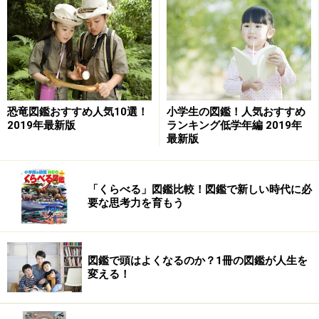
「比べる」意味が理解できる絵本『くらべてわけて
ならべてみよう！』
こちらもおすすめ「くらべる」力のつく図鑑・関連
グッズ！
恐竜図鑑おすすめ人気10選！
小学生の図鑑！人気おすすめ
2019年最新版
ランキング低学年編 2019年
比べなければ分からない！ 新たな視点で感
最新版
性と考える力を育む図鑑
物事は、比べることでその特徴が明確になります。当た
「くらべる」図鑑比較！図鑑で新しい時代に必
要な思考力を育もう
り前だと思っていたことも、ほかと比べてみて初めてそ
の特別性に気付くことがありますよね。
図鑑で頭はよくなるのか？1冊の図鑑が人生を
比較型の図鑑は、生きものの大きさや乗りものの速さか
変える！
ら、地球・宇宙に関することまで、多くのテーマに「比
べる」という方法で迫っていく図鑑です。