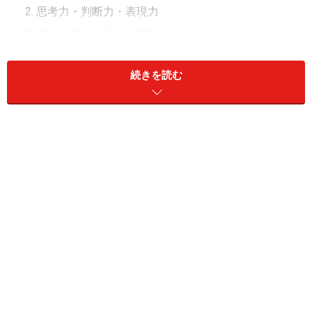
思考力・判断力・表現力
学びに向かう力、人間性
の3つです。
続きを読む
今からご紹介する「くらべる」図鑑は、柱の一つである
「思考力」を育むのに最適な図鑑です。
考えるためのスキルには「分類する」「抽象化する」
「順序立てる」と様々なものがありますが、「比較す
る」はごく小さな子でも分かりやすい、論理的思考の第
一歩と言えるでしょう。