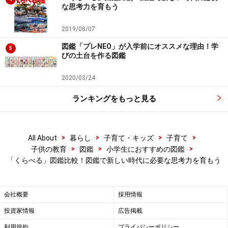
たとえば、泳ぐスピードの速さ比べでは、小学生やクロ
な思考力を育もう
マグロ・コウテイペンギンが、25mプールを一斉に泳ぎ
2019/08/07
ます。
図鑑「プレNEO」が入学前にオススメな理由！学
5
びの土台を作る図鑑
世界最速スイマーのスピードを、小学生と比べると？
2020/03/24
いつも使っているプールで行われる速さ比べなら、世界
ランキングをもっと見る
最速のバショウカジキのスピードが、ぐっと身近に感じ
られますよね。
>
>
>
>
All About
暮らし
子育て・キッズ
子育て
>
>
>
子供の教育
図鑑
小学生におすすめの図鑑
その他にも、樹木の高さの比較のページでは、世界で一
「くらべる」図鑑比較！図鑑で新しい時代に必要な思考力を育もう
番高いアメリカのセコイアと、大阪の通天閣、はしご
車、それからシロナガスクジラまでが高速道路の走る都
市を背景に同じ空間に描かれています。
会社概要
採用情報
投資家情報
広告掲載
利用規約
プライバシーポリシー