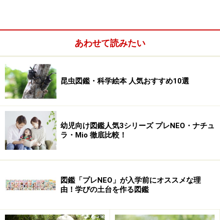
あわせて読みたい
昆虫図鑑・科学絵本 人気おすすめ10選
【目次】
幼児向け図鑑人気3シリーズ プレNEO・ナチュ
比べなければ分からない！ 新たな視点で感性と考え
ラ・Mio 徹底比較！
る力を育む図鑑
図鑑のベストセラー！ 『小学館の図鑑NEO＋くらべ
る図鑑』
図鑑「プレNEO」が入学前にオススメな理
由！学びの土台を作る図鑑
本好きのお子さんには特に人気の「読ませる」図鑑
『比較大図鑑』