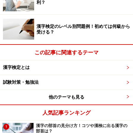
利？
直前に真新しい問題集に取り組んでも、全部やり切れな
いのが関の山です。しかもその内容から試験に出る確率
漢字検定のレベル別問題例！初めては何級から
など高が知れています。もちろん、市販の問題集にはた
受ける？
いてい頻出漢字がまとめてありますから、その部分だけ
拾って勉強するというやり方もあります。ですが、やは
り自分にとって馴染みのある資料を活用し、前にチェッ
この記事に関連するテーマ
クした箇所をおさらいしたり赤字で書き込んだりするな
漢字検定とは
どして、オリジナルの「漢検完全征服版」を作り上げた
ほうが、自信にも繋がりますし、達成感も得られます。
試験対策・勉強法
これだけの事をやったんだ！ と、やった気になったほう
が、全然やらなかった……、というマイナスの心理状態で
他のテーマも見る
受検するよりよっぽど気が楽ではないでしょうか。
人気記事ランキング
たとえその結果が不合格だったとしても、プラス思考で
漢字の部首の見分け方！コツや漢検に出る漢字の
受検していれば、もういいやという諦めよりも、間違え
1
部首は？