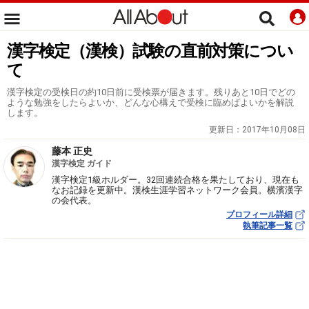
漢字検定（漢検）試験の直前対策につい
て
漢字検定の受検日の約10日前に受検票が届きます。残りあと10日でどの
ような勉強をしたらよいか、どんな心構えで受検に臨めばよいかを解説
します。
更新日：
2017年10月08日
藤本 正史
漢字検定 ガイド
漢字検定1級ホルダー。32回連続合格を果たしており、現在も
なお記録を更新中。漢検生涯学習ネットワーク会員。横濱漢字
の会代表。
プロフィール詳細
執筆記事一覧