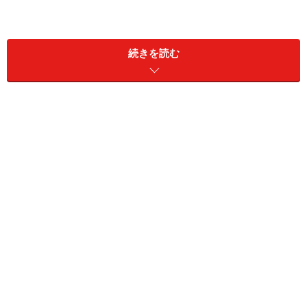
続きを読む
会場番号、受検番号、受検級、検定時間、氏名、生年月
日、検定会場の地図と住所、最寄り駅や道順です。地図
を見てよく分からなくても、受検当日は駅を降りたら会
場へ向かう人たち、主に小中高の学生の群れが連なって
いるので、その群れについて行けば会場へたどり着けま
す（全く関係無い集団と間違わないように！）。