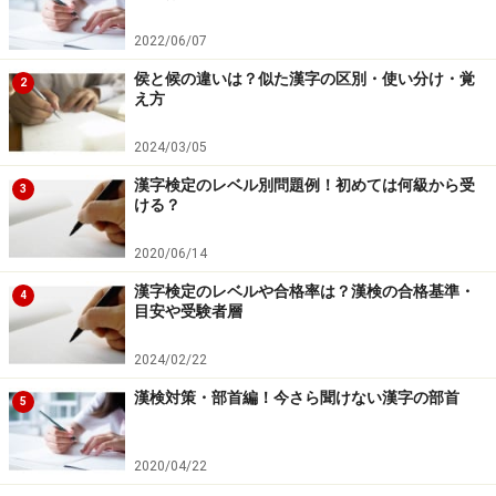
てしまったところを克服し次の試験でリベンジするぞ！
という意欲も湧いてくるのではないかと思うのです。そ
2022/06/07
のモチベーションを維持してまたコツコツ勉強し、別の
侯と候の違いは？似た漢字の区別・使い分け・覚
2
え方
新しい問題集をベースに「完全征服版－第2集」を作
る、そんな事を繰り返しているうちに自ずと漢字の勉強
2024/03/05
の習慣が付いてきて勉強そのものが苦にならなくなりま
漢字検定のレベル別問題例！初めては何級から受
3
す。
ける？
漢字のど忘れは誰しもあります。ましてや本番は独特の
2020/06/14
緊張感の中での試験ですから、頭が真っ白になることも
漢字検定のレベルや合格率は？漢検の合格基準・
4
目安や受験者層
あるでしょう。ガイドもついこの前ですが、勉強中に常
用漢字の「敵」の左側の字体がどうしても思い出せず、
2024/02/22
「南」と書いて間違えてしまいました。これが本番だっ
漢検対策・部首編！今さら聞けない漢字の部首
5
たらショックですね。ど忘れするのは当たり前、でもど
忘れはなるべく避けたい……。そのためにはやはり、単純
2020/04/22
なことではありますが、何度も何度も漢字を書き続ける