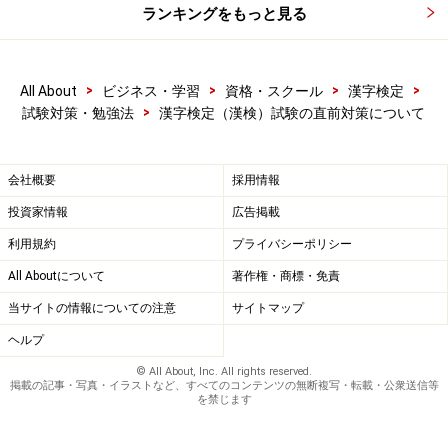
こと、これが合格への一番の近道ではないかと考えま
ランキングをもっと見る
す。
【関連記事】
>
>
>
>
All About
ビジネス・学習
資格・スクール
漢字検定
>
試験対策・勉強法
漢字検定（漢検）試験の直前対策について
漢字検定の級とレベルについて
必ず出る！漢検2級の頻出問題とは!?
会社概要
採用情報
投資家情報
広告掲載
※記事内容は執筆時点のものです。最新の内容をご確認くださ
い。
利用規約
プライバシーポリシー
All Aboutについて
著作権・商標・免責
当サイトの情報についての注意
サイトマップ
ヘルプ
© All About, Inc. All rights reserved.
掲載の記事・写真・イラストなど、すべてのコンテンツの無断複写・転載・公衆送信等
を禁じます