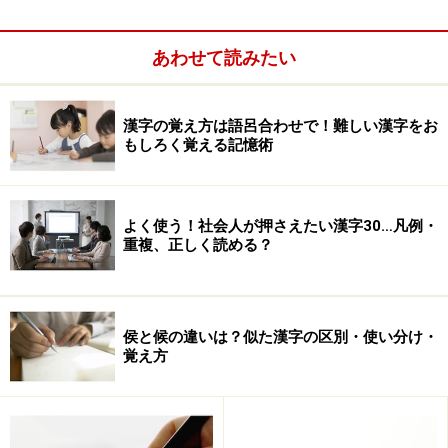
この受検票が手元に届くと、気持ちがぐっと引き締まる
とともに、もうあと10日しかないのか……、という不安と
あわせて読みたい
焦りが綯い交ぜになって、落ち着かなくなることもあり
ます。そんな時、直前対策としてどんな勉強をすればよ
漢字の覚え方は語呂合わせで！難しい漢字をお
いでしょうか。
もしろく覚える記憶術
よく使う！社会人が押さえたい漢字30…凡例・
重複、正しく読める？
侯と候の違いは？似た漢字の区別・使い分け・
覚え方