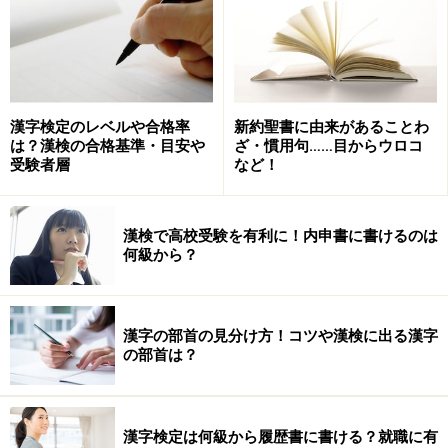
勉強の方法や勉強にかける時間は人それぞれ違います
が、ガイドの経験上では、自分が最も信頼できる使い古
した参考書や問題集（できれば過去問集）、あるいはノ
ートをもう一度見返し、試験直前まで出来る限り漢字を
漢字検定のレベルや合格率
新約聖書に由来があることわ
書いてみることをオススメします。
は？漢検の合格基準・目安や
ざ・慣用句……目からウロコ
受験者層
など！
漢検で高校受験を有利に！内申書に書けるのは
これまでやってきた過去問題集・ノートを
何級から？
見直す
今まで何ヵ月もかけて勉強してきた方も、そうでない方
漢字の部首の見分け方！コツや漢検に出る漢字
でも、少なくとも1冊は参考にしている過去問題集や学
の部首は？
習ノートがあると思います。それをもう一度初めから目
を通し、時間が無ければ要点だけをピックアップしてみ
てはいかがでしょう。
漢字検定は何級から履歴書に書ける？就職に有