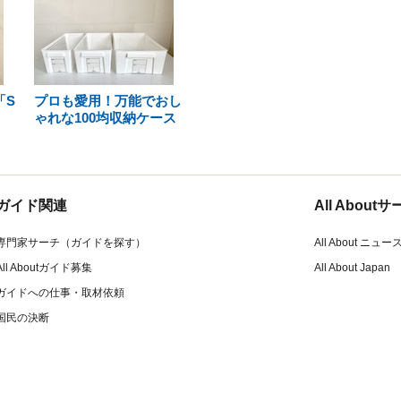
「S
プロも愛用！万能でおし
ゃれな100均収納ケース
ガイド関連
All Abou
専門家サーチ（ガイドを探す）
All About ニュー
All Aboutガイド募集
All About Japan
ガイドへの仕事・取材依頼
国民の決断