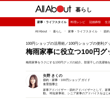
暮らし
家事・ライフスタイル
料理レシピ
冠婚葬祭
生
All About
暮らし
家事・ライフスタイル
節約
100円ショップの活用術
／100円ショップの便利グ
梅雨家事に役立つ100円グ
梅雨家事をラクにする100円グッズの紹介。部屋干しの洗濯物
矢野 きくの
節約・家事・100円ショップ ガイド
食育指導士
家事アドバイザー・節約アドバイザーとして、家事
動。 時短家事術、シニア家事のアドバイスをはじ
ス削減をテーマにした講演など【著書】シンプル