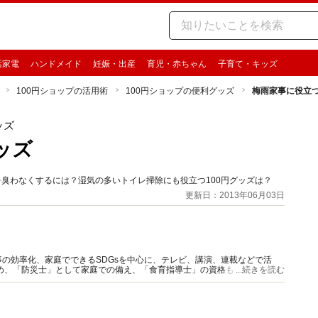
活家電
ハンドメイド
妊娠・出産
育児・赤ちゃん
子育て・キッズ
100円ショップの活用術
100円ショップの便利グッズ
梅雨家事に役立つ
ッズ
ッズ
を臭わなくするには？湿気の多いトイレ掃除にも役立つ100円グッズは？
更新日：2013年06月03日
の効率化、家庭でできるSDGsを中心に、テレビ、講演、連載などで活
め、「防災士」として家庭での備え、「食育指導士」の資格も持ち食品ロ
...続きを読む
ライフの節約リスト（講談社）他。