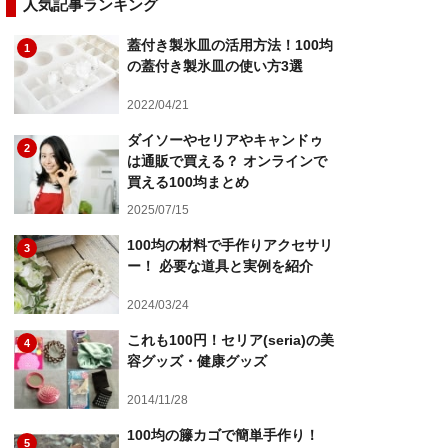
人気記事ランキング
蓋付き製氷皿の活用方法！100均
1
の蓋付き製氷皿の使い方3選
2022/04/21
ダイソーやセリアやキャンドゥ
2
は通販で買える？ オンラインで
買える100均まとめ
2025/07/15
100均の材料で手作りアクセサリ
3
ー！ 必要な道具と実例を紹介
2024/03/24
これも100円！セリア(seria)の美
4
容グッズ・健康グッズ
2014/11/28
100均の籐カゴで簡単手作り！
5