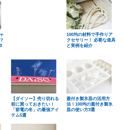
ャ
100均の材料で手作りア
？
クセサリー！ 必要な道具
0
と実例を紹介
【ダイソー】売り切れる
蓋付き製氷皿の活用方
前に買っておきたい！
法！100均の蓋付き製氷
「節電の冬」の最強アイ
皿の使い方3選
テム5選