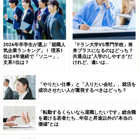
特に特徴もなく売上だけが上がっている会社も世の中に
はたくさんあるが、それはたまたまブームとなっている
商品を扱っていたり、業界が盛り上がっていたり、世の
中の景気に影響されて売上が上がっているケースもあ
2026年卒学生が選ぶ「就職人
「Fラン大学VS専門学校」将
気企業ランキング」！ 理系1
来プラスになるのはどっち？
る。当然商品のブームが去り、景気が後退して顧客から
位は4年連続で「ソニー」、
共通点は“入学のしやすさ”だ
選ばれるようになると独自の強みがないことで、途端に
文系1位は？
けれど、違いは…
売上が下がることもある。
「やりたい仕事」と「入りたい会社」、就活を
では、企業の持つ
「独自の特徴」
とはどのようなものな
成功させたい人が重視するべきはどっち？
のか？
「転勤するくらいなら退職したいです」総合職
※記事内容は執筆時点のものです。最新の内容をご確認くださ
を避ける若者たち…年収と昇進以外の“本当の
い。
価値”とは