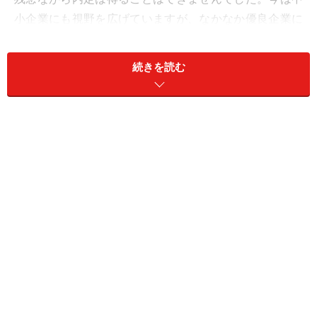
小企業にも視野を広げていますが、なかなか優良企業に
出会うことができません。出来れば安定して長く働きた
いので、中小企業の中から優良企業を見つけたいのです
続きを読む
がどのようにすればよいのでしょうか？」
最近の学生はよく
「安定志向」
と言われるように、
「安
定した会社に就職して長く働きたい」
と考える学生が多
いようだ。しかし先ほどの学生のように「優良企業」を
一生懸命探しても見つからない、どのように探せば良い
か教えて欲しいという学生が毎年のようにいる。
まずはそもそもその学生にとって「優良企業」とはどん
な企業なのか？ という自分なりの定義をしっかりする必
要がある。
私が考える
「優良企業」
とは、