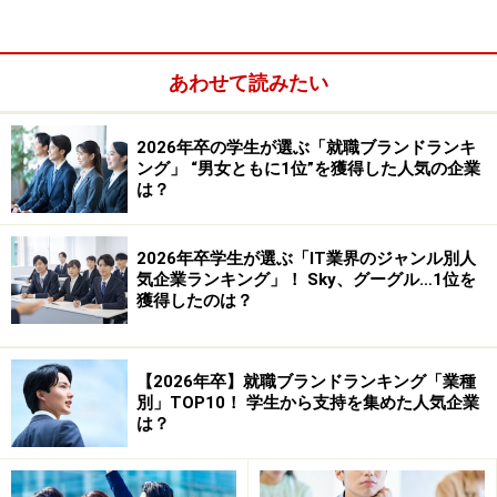
「その企業が独自の競争優位性となる特徴を持ってお
あわせて読みたい
り、それが業績に反映されている会社」
だと思ってい
る。
2026年卒の学生が選ぶ「就職ブランドランキ
ング」 “男女ともに1位”を獲得した人気の企業
1つ目の「その企業が独自の競争優位性となる特徴」と
は？
は、その企業が持つ技術、事業戦略、風土、人材などど
の部分でも良いから
他社と差別化が出来る何かを持って
2026年卒学生が選ぶ「IT業界のジャンル別人
いること
。そして2つ目の「業績に反映されている」と
気企業ランキング」！ Sky、グーグル…1位を
獲得したのは？
いうのは、やはり
それらの特徴が企業の売上という成果
として表れていること
。やはりどんなに特徴的な会社で
も、売上が上がらなければ潰れてしまう。
【2026年卒】就職ブランドランキング「業種
別」TOP10！ 学生から支持を集めた人気企業
は？
そう定義をしてみることで、就活中の学生が企業を見る
ときに「その企業独自の特徴」と「売上への反映度」を
見ることで優良企業かどうかを判断することが出来る。