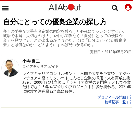
自分にとっての優良企業の探し方
多くの学生が大手有名企業の内定を獲ろうと必死にチャレンジするが、
就活で本当に大切なのは大手や中小関係なく「自分にとっての優良企
業」を見つけることが出来るかどうかだ。では「自分にとっての優良企
業」とは何なのか、どのようにすれば見つかるのか。
更新日：
2013年05月23日
小寺 良二
ライフキャリア ガイド
ライフキャリアコンサルタント。米国の大学を卒業後、アクセ
ンチュアを経てリクルートに入社し企業の採用・人材育成に携
わる。2009年に独立後は「キャリア支援の専門家」として企業
だけでなく大学や官公庁のプロジェクトに多数携わる。2021年
に家族で沖縄県石垣島に移住。
プロフィール詳細
執筆記事一覧