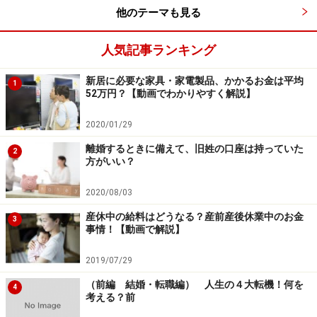
会場選びも慎重に行いましょう。式場選びはお得な結婚
他のテーマも見る
式をあげるための最大のポイントです。「ゼクシィ結婚
トレンド調査 2012首都圏（リクルート社調べ）」による
人気記事ランキング
と、挙式、披露宴・披露パーティ総額の平均は、一般の
新居に必要な家具・家電製品、かかるお金は平均
1
結婚式場で374万円、ホテル372万円、レストラン299万
52万円？【動画でわかりやすく解説】
円、ホテル・式場・会館内のレストラン237万円、ハウ
スウェディング（ゲストハウス）423万円という結果に
2020/01/29
なっています。会場をどこにするかだけでも、100万円
離婚するときに備えて、旧姓の口座は持っていた
2
方がいい？
程度の差がでてきそうですね。
2020/08/03
各会場ではブライダルフェアが行われているので、これ
産休中の給料はどうなる？産前産後休業中のお金
3
を最大限に利用しましょう。中にはフェア参加者に特典
事情！【動画で解説】
がつくところもあります。料理1品サービス、お色直し1
2019/07/29
着サービスなどかなりお得なものもあるので利用してく
ださい。
（前編 結婚・転職編） 人生の４大転機！何を
4
考える？前