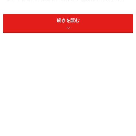
足してもらいながらもしっかりと節約ができるような、
結婚式をお得に挙げる方法をご紹介しましょう。
続きを読む
結婚式の費用、300万円～450万円が46％！
結婚式にはどのくらいの費用がかかっているのでしょう
か？ 「ゼクシィ 結婚トレンド調査2012（リクルート社
調べ）」によると、挙式、披露宴・披露パーティ総額の
平均は約343万円とのこと。その平均あたりの分布をみ
てみると、300～350万円未満は15.1％、350～400万円
未満14.4％、400～450万円未満16.6％となっています。
なんと、全体の46％が300万円から450万円の間というこ
とになります。