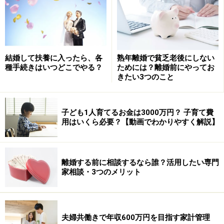
におさめる努力が必要なようです。
結婚式をお得に挙げる方法1 ： 日程
結婚して扶養に入ったら、各
熟年離婚で貧乏老後にしない
いつ挙げるかで大きく変わる
種手続きはいつどこでやる？
ためには？離婚前にやってお
きたい3つのこと
結婚式の費用をなるべく抑えるために一番に考えたいこ
とは、結婚式の日取り。日程によって費用はかなり違っ
てきます。
子ども1人育てるお金は3000万円？ 子育て費
用はいくら必要？【動画でわかりやすく解説】
一般的に結婚式があまり行われないシーズンや日、時間
帯には割安プランなどが多くそろっています。夏や冬の
離婚する前に相談するなら誰？活用したい専門
オフシーズン、仏滅や平日は多くの会場でお得なプラン
家相談・3つのメリット
があります。混雑していない会場でゆっくりと式を挙げ
られるので、日程にこだわらない人にはおすすめです。
夫婦共働きで年収600万円を目指す家計管理
また、夜に挙式をするナイトウェディングも注目です。