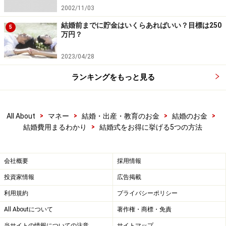
また、相談の時に予算の金額を明示することが大切。オ
2002/11/03
プションを利用した一般的な挙式では、見積額からどれ
結婚前までに貯金はいくらあればいい？目標は250
5
くらいプラスになるかをチェックしましょう。また、衣
万円？
装や引き出物などの持ち込み料も確認しておきましょ
2023/04/28
う。
ランキングをもっと見る
お得に結婚式を挙げる方法、まだまだありますよ。
次の
>
>
>
>
All About
マネー
結婚・出産・教育のお金
結婚のお金
ページ
でご紹介します。
>
結婚費用まるわかり
結婚式をお得に挙げる5つの方法
※記事内容は執筆時点のものです。最新の内容をご確認くださ
会社概要
採用情報
い。
本記事の内容は一般的な情報提供を目的としており、特定の金融
投資家情報
広告掲載
商品や投資行動を推奨するものではありません。
投資や資産運用に関する最終的なご判断はご自身の責任において
利用規約
プライバシーポリシー
行ってください。
掲載情報の正確性・完全性については十分に配慮しております
All Aboutについて
著作権・商標・免責
が、その内容を保証するものではなく、これに基づく損失・損害
当サイトの情報についての注意
サイトマップ