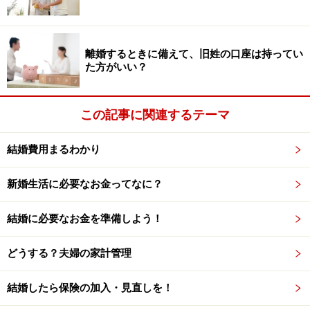
結婚式は昼間に集中するので夜の式は安くなるところが
あります。昼よりも夜のほうが参列者も出席しやすい場
離婚するときに備えて、旧姓の口座は持ってい
合もあります。式の食事が夕食となり、よりパーティ色
た方がいい？
が強くなるので趣向をこらした式なども良さそうです。
この記事に関連するテーマ
このように、日や時間を変えるだけで10万円単位で料金
が安くなりそうです。ただし事前に親や親戚には確認し
結婚費用まるわかり
ておいたほうがいいですね。人が嫌う日時にお祝いごと
をするのを嫌がる人も多くいます。いつ式を挙げるか
新婚生活に必要なお金ってなに？
で、親や両家とトラブルになるのは避けたいところで
す。
結婚に必要なお金を準備しよう！
どうする？夫婦の家計管理
結婚式をお得に挙げる方法2 ：
会場下見は充分に、特典を利用して
結婚したら保険の加入・見直しを！