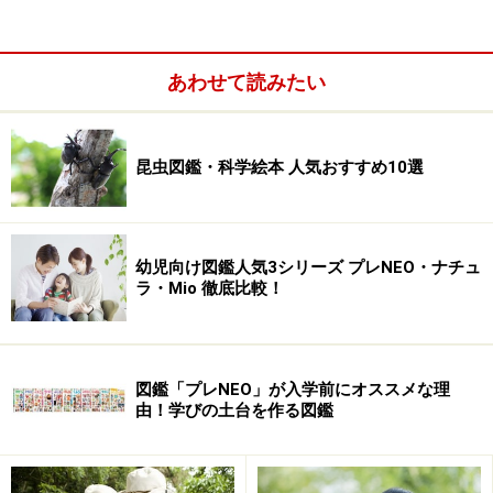
ラストと写真で紹介。虫の取り方や飼い方、工作や遊び
など情報がぎっしり詰まっています。ビニールカバー付
きなので、安心して公園や海にも持って行けます。
あわせて読みたい
【シリーズ内容】
なつ
、のりもの、むし、ふゆ、あき、はる、どうぶつ、
きょうりゅう
昆虫図鑑・科学絵本 人気おすすめ10選
幼児向け図鑑人気3シリーズ プレNEO・ナチュ
ラ・Mio 徹底比較！
図鑑「プレNEO」が入学前にオススメな理
由！学びの土台を作る図鑑
「はっけんずかん 5冊セット（9870円）」はむし・どうぶ
つ・のりもの・きょうりゅう・うみのセット