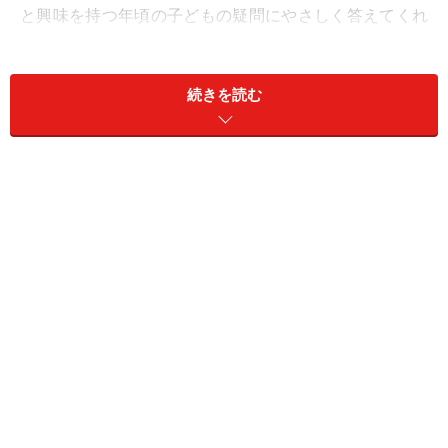
と興味を持つ年頃の子どもの疑問にやさしく答えてくれ
ます。
【シリーズ内容】
続きを読む
どうぶつ、いきもの・くらし、むし、からだ、あそび、
そら、ペット、たべもの、おりがみあやとり、のりも
の、うみ、リサイクルこうさく、きょうりゅう、くさば
な、もののなまえ
夏の虫や花、海での遊び方などが紹介されている「なつ―む
しやくさばなとあそぼ！（578円）」
■学研 ちいさなずかんポッケ
持ち運びにも便利な手のひらサイズの小さな図鑑です。
四季の季節ごとに観察できる虫や草花、などをカラーイ