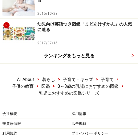
冊
2015/10/28
幼児向け英語つき図鑑「まどあけずかん」の人気
5
に迫る
2017/07/15
ランキングをもっと見る
>
>
>
>
All About
暮らし
子育て・キッズ
子育て
>
>
>
子供の教育
図鑑
0～3歳の乳児におすすめの図鑑
乳児におすすめの図鑑シリーズ
会社概要
採用情報
投資家情報
広告掲載
利用規約
プライバシーポリシー