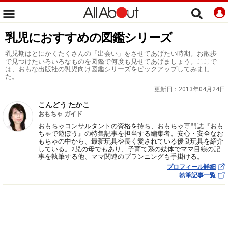
乳児におすすめの図鑑シリーズ
乳児期はとにかくたくさんの「出会い」をさせてあげたい時期。お散歩
で見つけたいろいろなものを図鑑で何度も見せてあげましょう。ここで
は、おもな出版社の乳児向け図鑑シリーズをピックアップしてみまし
た。
更新日：
2013年04月24日
こんどう たかこ
おもちゃ ガイド
おもちゃコンサルタントの資格を持ち、おもちゃ専門誌『おも
ちゃで遊ぼう』の特集記事を担当する編集者。安心・安全なお
もちゃの中から、最新玩具や長く愛されている優良玩具を紹介
している。2児の母でもあり、子育て系の媒体でママ目線の記
事を執筆する他、ママ関連のプランニングも手掛ける。
プロフィール詳細
執筆記事一覧