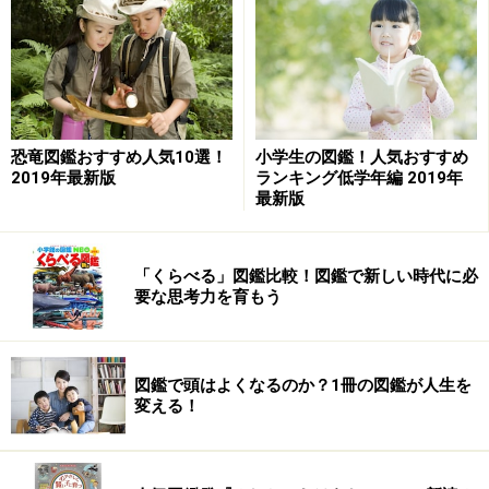
■学研 はっけんずかん
小さな子どもが楽しめる窓あきしかけがいっぱいの図鑑
です。「虫はどこかな？」「新幹線の中には何があ
る？」など、発見するわくわく感が味わえる窓がたくさ
ん仕掛けられています。イラストと写真が上手に使いわ
恐竜図鑑おすすめ人気10選！
小学生の図鑑！人気おすすめ
けられていて、詳しい知識も満載です。
2019年最新版
ランキング低学年編 2019年
【シリーズ内容】
最新版
きょうりゅう、のりもの、どうぶつ、むし、うみ
、しん
かんせん
「くらべる」図鑑比較！図鑑で新しい時代に必
要な思考力を育もう
図鑑で頭はよくなるのか？1冊の図鑑が人生を
>> 次は ひかりのくにの乳児向け図鑑シリーズ
変える！
※記事内容は執筆時点のものです。最新の内容をご確認くださ
い。