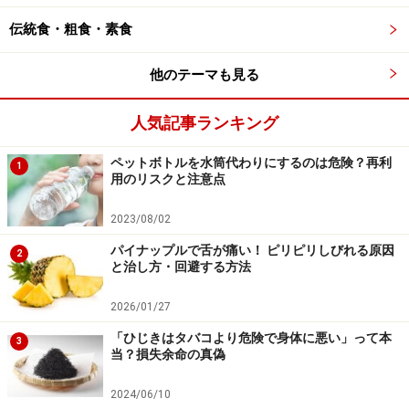
伝統食・粗食・素食
「寒天わらび餅コーヒー風味」やなめらか寒天プリンなどの
スイーツも人気です。
他のテーマも見る
ランチには、他にも京都の有名店「半升」の湯葉を使っ
人気記事ランキング
た湯葉どんぶりBランチ(850円)と、週替わりCランチ
(800円)もあります。
ペットボトルを水筒代わりにするのは危険？再利
1
用のリスクと注意点
また寒天を使ったスイーツも人気で、ロイヤルミルクテ
2023/08/02
ィーを卵もゼラチンも使用せずに寒天で固めた「寒天な
パイナップルで舌が痛い！ ピリピリしびれる原因
2
めらかプリン」や、ドリップコーヒーを寒天とわらび粉
と治し方・回避する方法
で練ったもちもちした食感の「寒天わらび餅コーヒー風
味」は、かふぇはもちろんショッピングセンターなどの
2026/01/27
イベント等で販売すると、たちまち売り切れるほど。
「ひじきはタバコより危険で身体に悪い」って本
3
当？損失余命の真偽
珍しい寒天専門のカフェということで、電車やバスを乗
2024/06/10