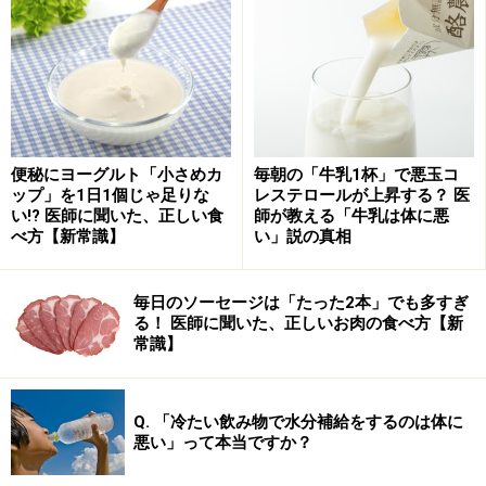
ごはんとおみそ汁、そして最後にプチデザートに寒天の
フルーツハーブティーソース、といった盛り沢山なコー
便秘にヨーグルト「小さめカ
毎朝の「牛乳1杯」で悪玉コ
ップ」を1日1個じゃ足りな
レステロールが上昇する？ 医
スでした。
い!? 医師に聞いた、正しい食
師が教える「牛乳は体に悪
べ方【新常識】
い」説の真相
寒天を知り尽くしたプロの技
毎日のソーセージは「たった2本」でも多すぎ
る！ 医師に聞いた、正しいお肉の食べ方【新
常識】
店内には、様々なタイプの寒天が販売されています。
Q. 「冷たい飲み物で水分補給をするのは体に
ボリューム感もありますが、野菜たっぷりなので、おな
悪い」って本当ですか？
かに負担なく、家庭的な優しい味わいでした。寒天尽く