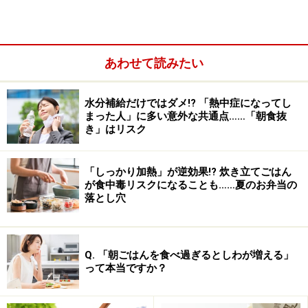
オムレツやサラダ、和え物、豆腐、寒天の個性を活かして
様々な食感が楽しめます。
彩りのよい6種類の「旬野菜の寒天惣菜」は、左上から
あわせて読みたい
右へと順番に、寒天と野菜入りのオムレツ、トマト寒天
ポテトサラダ、ところてん(だし仕立て)、左下から右へ
水分補給だけではダメ!? 「熱中症になってし
順番にほうれんそうとこんにゃく寒天のごま和え、豆乳
まった人」に多い意外な共通点……「朝食抜
寒天豆腐のだし寒天ジュレ添え、ひじきと大豆の煮物糸
き」はリスク
寒天添え。
「しっかり加熱」が逆効果!? 炊き立てごはん
が食中毒リスクになることも……夏のお弁当の
落とし穴
Q. 「朝ごはんを食べ過ぎるとしわが増える」
って本当ですか？