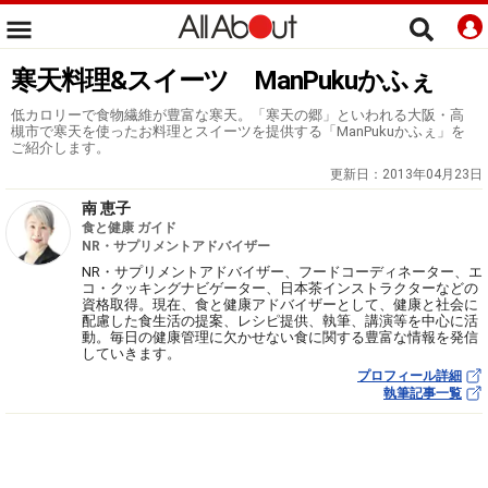
寒天料理&スイーツ ManPukuかふぇ
低カロリーで食物繊維が豊富な寒天。「寒天の郷」といわれる大阪・高
槻市で寒天を使ったお料理とスイーツを提供する「ManPukuかふぇ」を
ご紹介します。
更新日：
2013年04月23日
南 恵子
食と健康 ガイド
NR・サプリメントアドバイザー
NR・サプリメントアドバイザー、フードコーディネーター、エ
コ・クッキングナビゲーター、日本茶インストラクターなどの
資格取得。現在、食と健康アドバイザーとして、健康と社会に
配慮した食生活の提案、レシピ提供、執筆、講演等を中心に活
動。毎日の健康管理に欠かせない食に関する豊富な情報を発信
していきます。
プロフィール詳細
執筆記事一覧