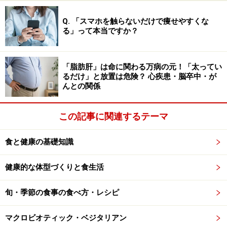
しの料理では単調になるかとおもいきや、さにあらず。
コンニャクタイプのこりこりとした食感や、とろーりな
Q. 「スマホを触らないだけで痩せやすくな
る」って本当ですか？
めらかに仕上げたりと、主役の食材をひきたてるために
寒天がうまく脇役となっています。
「脂肪肝」は命に関わる万病の元！「太ってい
またごはんを炊く時に寒天を入れて炊くとコーティング
るだけ」と放置は危険？ 心疾患・脳卒中・が
んとの関係
されてつやつやに仕上がるのだそうです。このような一
見なにげない料理にも、寒天の個性を活かした工夫が幾
この記事に関連するテーマ
重にも施されていると感じられました。
食と健康の基礎知識
100種類にものぼるさまざまなタイプの寒天を知り尽く
し、料理に合わせて使いこなせるのは、さすが長年寒天
健康的な体型づくりと食生活
と付き合ってこられたプロならではの知恵と技です。店
内では、さまざまなタイプの寒天が販売されているの
旬・季節の食事の食べ方・レシピ
で、気に入った料理の使い方を教えてもらえます。
マクロビオティック・ベジタリアン