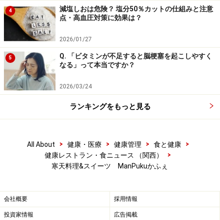
り継いでこられるリピーターになられるお客様も増加中
減塩しおは危険？ 塩分50％カットの仕組みと注意
4
です。
点・高血圧対策に効果は？
2026/01/27
※記事内容は執筆時点のものです。最新の内容をご確認くださ
Q. 「ビタミンが不足すると脳梗塞を起こしやすく
い。
5
なる」って本当ですか？
※当サイトにおける医師・医療従事者等による情報の提供は、診
断・治療行為ではありません。診断・治療を必要とする方は、適
切な医療機関での受診をおすすめいたします。記事内容は執筆者
2026/03/24
個人の見解によるものであり、全ての方への有効性を保証するも
のではありません。当サイトで提供する情報に基づいて被ったい
ランキングをもっと見る
かなる損害についても、当社、各ガイド、その他当社と契約した
情報提供者は一切の責任を負いかねます。
免責事項
>
>
>
>
All About
健康・医療
健康管理
食と健康
>
健康レストラン・食ニュース （関西）
次のページへ
1
/
2
寒天料理&スイーツ ManPukuかふぇ
会社概要
採用情報
投資家情報
広告掲載