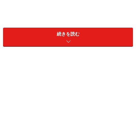
続きを読む
今回ガイドがいただいたのは、「お野菜と寒天が食べら
れる週替わりのせいろランチ」(1,000円)。まずは、食前
に温かい生姜ジュレからスタート。寒天を使っています
が、とろーりと口当たりもなめらかなジュレで、ほんわ
かとおなかが温まる気がしました。
メイン料理の「干し野菜のせいろ蒸し」は、旬の新鮮な
野菜を使用しますが、あえて軽く干すことで旨味が凝縮
されています。香ばしいごまだれでいただきました。