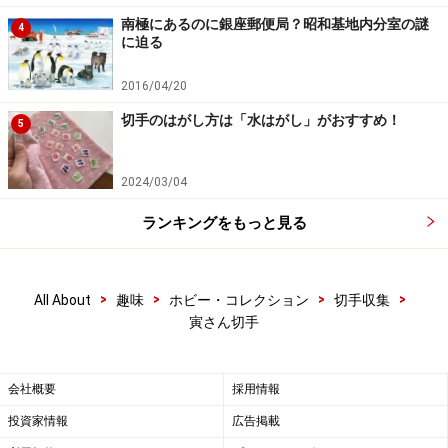
南極にあるのに銀座郵便局？昭和基地内分室の謎
4
に迫る
2016/04/20
切手のはがし方は「水はがし」がおすすめ！
5
2024/03/04
ランキングをもっと見る
>
>
>
>
All About
趣味
ホビー・コレクション
切手収集
寅さん切手
会社概要
採用情報
投資家情報
広告掲載