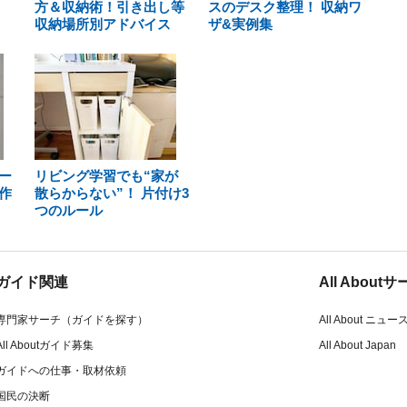
方＆収納術！引き出し等
スのデスク整理！ 収納ワ
収納場所別アドバイス
ザ&実例集
ー
リビング学習でも“家が
作
散らからない”！ 片付け3
つのルール
ガイド関連
All Abou
専門家サーチ（ガイドを探す）
All About ニュー
All Aboutガイド募集
All About Japan
ガイドへの仕事・取材依頼
国民の決断