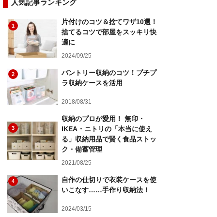
人気記事ランキング
片付けのコツ＆捨てワザ10選！
1
捨てるコツで部屋をスッキリ快
適に
2024/09/25
パントリー収納のコツ！プチプ
2
ラ収納ケースを活用
2018/08/31
収納のプロが愛用！ 無印・
3
IKEA・ニトリの「本当に使え
る」収納用品で賢く食品ストッ
ク・備蓄管理
2021/08/25
自作の仕切りで衣装ケースを使
4
いこなす……手作り収納法！
2024/03/15