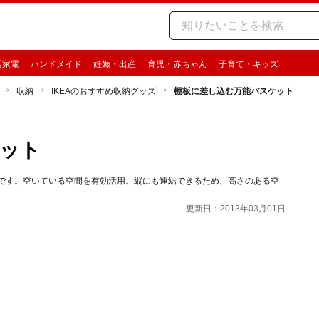
活家電
ハンドメイド
妊娠・出産
育児・赤ちゃん
子育て・キッズ
収納
IKEAのおすすめ収納グッズ
棚板に差し込む万能バスケット
ット
トです。空いている空間を有効活用。縦にも連結できるため、高さのある空
更新日：2013年03月01日