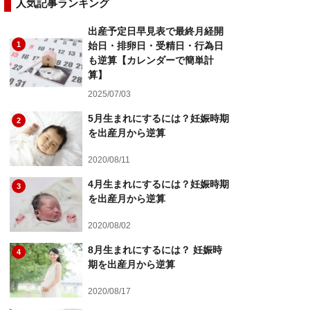
人気記事ランキング
出産予定日早見表で最終月経開
1
始日・排卵日・受精日・行為日
も逆算【カレンダーで簡単計
算】
2025/07/03
5月生まれにするには？妊娠時期
2
を出産月から逆算
2020/08/11
4月生まれにするには？妊娠時期
3
を出産月から逆算
2020/08/02
8月生まれにするには？ 妊娠時
4
期を出産月から逆算
2020/08/17