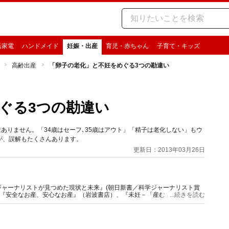
活家電
ハンドメイド
妊娠・出産
育児・赤ちゃん
子育て・キッズ
高齢出産
「卵子の老化」と不妊をめぐる3つの勘違い
ぐる3つの勘違い
ありません。「34歳はセーフ､35歳はアウト」「精子は老化しない」もウ
が、誤解もたくさんあります。
更新日：2013年03月26日
ャーナリストが見つめた現状と未来』(朝日新書／科学ジャーナリスト賞
）、『安全なお産、安心なお産』（岩波書店）、『未妊－「産む」と決められ
...続きを読む