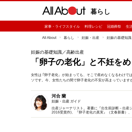
暮らし
家事・ライフスタイル
料理レシピ
冠婚葬祭
生
All About
暮らし
妊娠・出産
妊娠の基礎知識
妊娠の基礎知識
／高齢出産
「卵子の老化」と不妊をめ
女性は ｢卵子老化」が始まっても、そこで産めなくなるわけでは
ソです。今、女性たちの間で卵子老化の不安が高まっています
河合 蘭
妊娠・出産 ガイド
出産ジャーナリスト。著書に『出生前診断－出産ジ
2016受賞作)、『卵子老化の真実』（文春新書
ない』 （NHK出版）など。