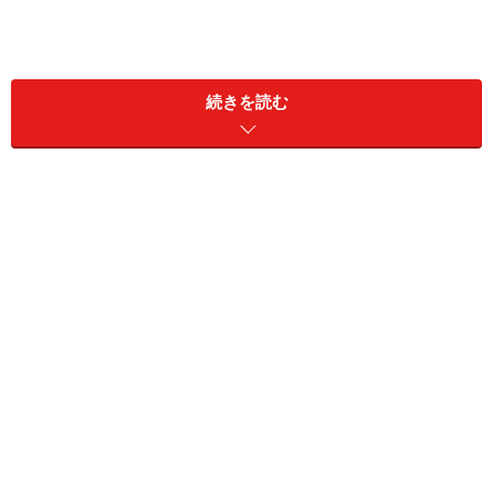
続きを読む
2012年6月6日からは、同社のWebサイト内に開設してい
る「My STARBUCKS」会員専用サイトでのスターバック
ス カード登録サービスを開始したことにより、さらに便
利にカードを利用できるようになりました。「残高補
償」「オンライン入金」「オートチャージ」「残高移
行」などのスターバックス カードの機能を強化する新し
いサービスをスタートしています。