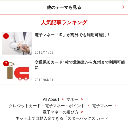
イルが貯まるようになりました。5月15日からは、ANA
他のテーマも見る
の1万マイルをスターバックス カード1万円として登録で
きるようになる予定です。
人気記事ランキング
スターバックスでは、顧客とのつながりを強めていく中
電子マネー「iD」が海外でも利用可能に！
1
で、より魅力的な「スターバックス体験」 を楽しんでも
らえるように、スターバックス カードの機能強化や自社
2012/11/02
サイトなどのサービス拡充に力を入れています。以前ス
交通系ICカード1枚で北海道から九州まで利用可能
2
ターバックス コーヒー ジャパンにインタビューした際、
に
サービス変更以前の店舗全体の売上として、約8％をカ
2013/04/01
ード会員が占めていたということですが、3年後には
15％以上の利用を目指していきたいということでした。
>
>
All About
マネー
※記事内容は執筆時点のものです。最新の内容をご確認くださ
>
>
クレジットカード・電子マネー・ポイント
電子マネー
い。
>
電子マネーの選び方
本記事の内容は一般的な情報提供を目的としており、特定の金融
商品や投資行動を推奨するものではありません。
ネット上で自動入金できる「スターバックス カード」
投資や資産運用に関する最終的なご判断はご自身の責任において
行ってください。