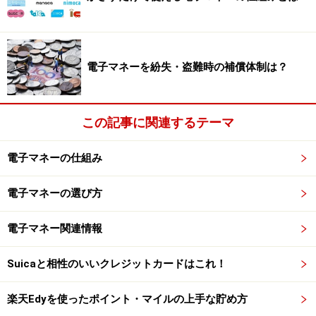
るようになりました。
電子マネーを紛失・盗難時の補償体制は？
「My STARBUCKS」の登録者には店舗の最
新情報を配信
この記事に関連するテーマ
「My STARBUCKS」の登録者には、店舗の新商品、グッ
ズやキャンペーンなどの情報を先行して配信。また、コ
電子マネーの仕組み
ーヒーセミナーの先行予約などが行えるなど、便利なサ
ービスを展開しています。
電子マネーの選び方
さらに、この4月からはマイラーにも嬉しいサービスが
電子マネー関連情報
加わりました。具体的には、ANAカード（クレジット機
能付）を利用してスターバックス カードにサイトから入
Suicaと相性のいいクレジットカードはこれ！
金すると100円で1マイル、スターバックス カード店舗で
楽天Edyを使ったポイント・マイルの上手な貯め方
の入金100円で1マイル、ドリンクなどの購入100円で1マ