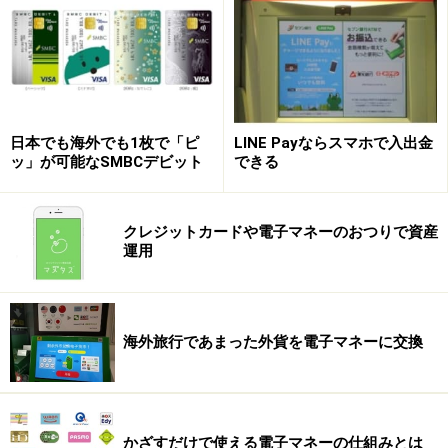
日本でも海外でも1枚で「ピ
LINE Payならスマホで入出金
残高補償サービスを受けられ、無期限にカ
ッ」が可能なSMBCデビット
できる
ードが利用できる
また、「My STARBUCKS」会員専用サイト上で、スター
クレジットカードや電子マネーのおつりで資産
バックス カードの残高を、登録している別のカードに移
運用
行できるようになりました。加えて、利用中のスターバ
ックス カードを紛失した場合、残高を補償するサービス
も行っています。
海外旅行であまった外貨を電子マネーに交換
有効期限が撤廃されたことも大きなメリットです。従来
のスターバックス カードは、3年間利用がなかった場
合、その金額は失効してしまいましたが、無期限に使え
かざすだけで使える電子マネーの仕組みとは