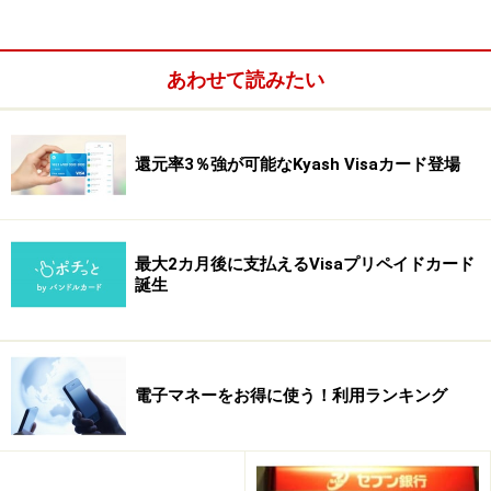
例えば、「My STARBUCKS」に登録した会員は、クレジ
ットカード決済でチャージできるようになりました。会
員は自身のクレジットカードを登録して設定を行うと、
あわせて読みたい
指定金額未満になった時点で、指定金額をクレジットカ
ード決済で自動入金（チャージ）できます。これまでカ
ードの残高がなくなった場合、店舗のレジで金額をチャ
還元率3％強が可能なKyash Visaカード登場
ージする手間がありましたが、現金の持ち合わせがない
場合でも便利に店舗を利用できるようになりますね。
最大2カ月後に支払えるVisaプリペイドカード
誕生
電子マネーをお得に使う！利用ランキング