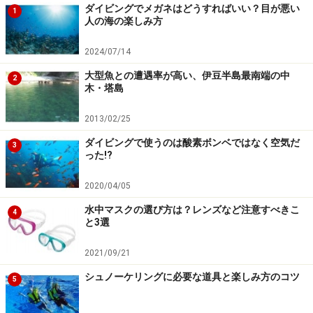
ダイビングでメガネはどうすればいい？目が悪い
1
人の海の楽しみ方
2024/07/14
大型魚との遭遇率が高い、伊豆半島最南端の中
2
木・塔島
2013/02/25
ダイビングで使うのは酸素ボンベではなく空気だ
3
った!?
2020/04/05
水中マスクの選び方は？レンズなど注意すべきこ
4
と3選
2021/09/21
シュノーケリングに必要な道具と楽しみ方のコツ
5