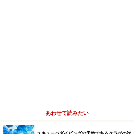
ルやその他の腔腸動物が豊富に見られます。
さらに根の周辺の砂地には、ドチザメやアカエイが多く
生息しています。特に夏から冬にかけては、200～300匹
の群れで固まっていることがあります。
砂地と根周りという変化に富んだ水中は、地形派ダイバ
ーも大満足。まるでカリブ海を思わせるような透明度
で、小型魚から大型魚まで観察することができる、房総
でもおすすめのダイビングポイントのひとつです。
＜DATA＞
■伊戸ダイビングサービスBOMMIE（ボミー）
TEL：0470-29-1470
あわせて読みたい
ホームページ：
伊戸ダイビングサービスBOMMIE（ボミ
ー）
スキューバダイビングの天敵であるクラゲの対