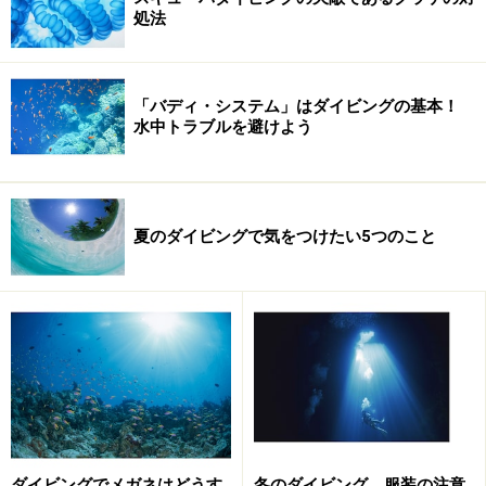
処法
※上記データは記事公開時点のものです。
※記事内容は執筆時点のものです。最新の内容をご確認くださ
い。
「バディ・システム」はダイビングの基本！
水中トラブルを避けよう
【編集部おすすめの購入サイト】
Amazonでスキューバダイビング関連の商品をチェ
夏のダイビングで気をつけたい5つのこと
ック！
楽天市場でスキューバダイビング関連の商品をチ
ェック！
ダイビングでメガネはどうす
冬のダイビング、服装の注意