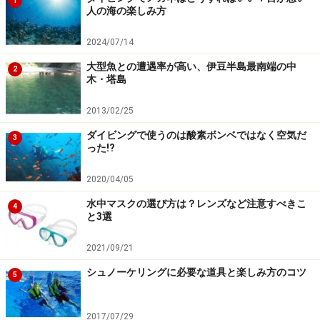
1
人の海の楽しみ方
2024/07/14
大型魚との遭遇率が高い、伊豆半島最南端の中
2
木・塔島
2013/02/25
ダイビングで使うのは酸素ボンベではなく空気だ
3
った!?
2020/04/05
水中マスクの選び方は？レンズなど注意すべきこ
4
と3選
2021/09/21
シュノーケリングに必要な道具と楽しみ方のコツ
5
2017/07/29