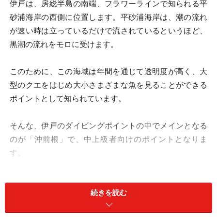
伊戸は、房総半島の南端、フラワーラインで知られる平
砂浦海岸の西側に位置します。平砂浦海岸は、潮の流れ
が速い時は立っているだけで流されているというほど、
黒潮の流れをモロに受けます。
このために、この海域は年間を通じて透明度が高く、大
型のクエをはじめ大小さまざまな魚を見ることができる
ポイントとして知られています。
そんな、伊戸のダイビングポイントの中でメインとなる
のが「沖前根」で、中上級者向けのポイントとなりま
す。
沖前根は、周りを砂浜に囲まれた東西に150メートルほ
続きを読む
ど延びる自然の根です。深度は最大で20～24メートルほ
ど（根のトップの水深は15メートル）で、ソフトコーラ