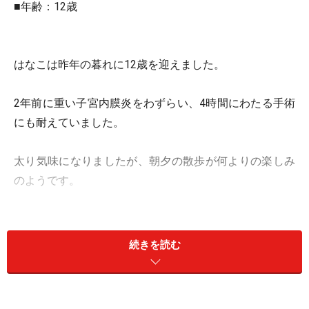
■年齢：12歳
はなこは昨年の暮れに12歳を迎えました。
2年前に重い子宮内膜炎をわずらい、4時間にわたる手術
にも耐えていました。
太り気味になりましたが、朝夕の散歩が何よりの楽しみ
のようです。
近所には甲斐犬や柴犬の仲良しさんがいて、名前も覚え
てもらっています。
続きを読む
※記事内容は執筆時点のものです。最新の内容をご確認くださ
い。
※ペットは、種類や体格（体重、サイズ、成長）などにより個体
差があります。記事内容は全ての個体へ一様に当てはまるわけで