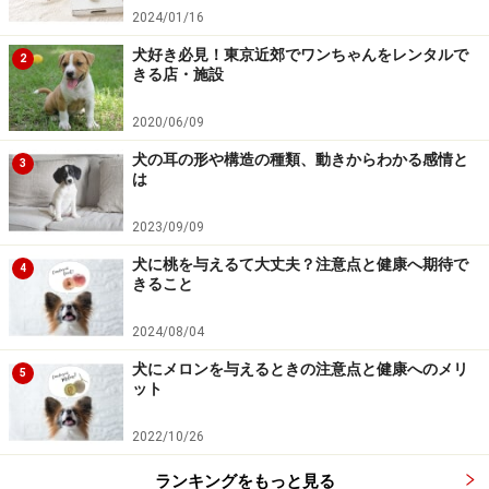
2024/01/16
犬好き必見！東京近郊でワンちゃんをレンタルで
2
きる店・施設
2020/06/09
犬の耳の形や構造の種類、動きからわかる感情と
3
は
2023/09/09
犬に桃を与えるて大丈夫？注意点と健康へ期待で
4
きること
2024/08/04
犬にメロンを与えるときの注意点と健康へのメリ
5
ット
2022/10/26
ランキングをもっと見る