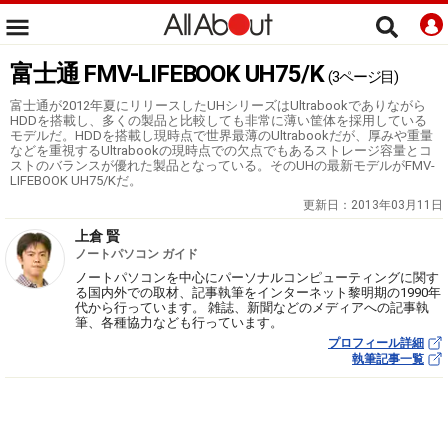
富士通 FMV-LIFEBOOK UH75/K
(3ページ目)
富士通が2012年夏にリリースしたUHシリーズはUltrabookでありながら
HDDを搭載し、多くの製品と比較しても非常に薄い筐体を採用している
モデルだ。HDDを搭載し現時点で世界最薄のUltrabookだが、厚みや重量
などを重視するUltrabookの現時点での欠点でもあるストレージ容量とコ
ストのバランスが優れた製品となっている。そのUHの最新モデルがFMV-
LIFEBOOK UH75/Kだ。
更新日：
2013年03月11日
上倉 賢
ノートパソコン ガイド
ノートパソコンを中心にパーソナルコンピューティングに関す
る国内外での取材、記事執筆をインターネット黎明期の1990年
代から行っています。 雑誌、新聞などのメディアへの記事執
筆、各種協力なども行っています。
プロフィール詳細
執筆記事一覧