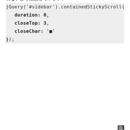
jQuery('#sidebar').containedStickyScroll(
{
duration: 0
,

closeTop: 3
,

closeChar: '■'
}