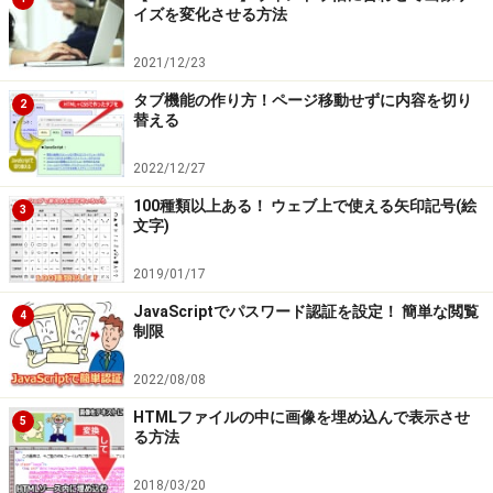
イズを変化させる方法
2021/12/23
タブ機能の作り方！ページ移動せずに内容を切り
2
替える
2022/12/27
100種類以上ある！ ウェブ上で使える矢印記号(絵
3
文字)
2019/01/17
JavaScriptでパスワード認証を設定！ 簡単な閲覧
4
制限
2022/08/08
HTMLファイルの中に画像を埋め込んで表示させ
5
る方法
2018/03/20