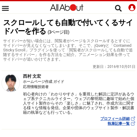
スクロールしても自動で付いてくるサイ
ドバーを作る
(3ページ目)
サイドバーが短い場合には、閲覧者がページをスクロールするとすぐに
サイドバーが見えなくなってしまいます。そこで、jQueryと「Contained
Sticky Scroll」プラグインを使って「閲覧者がスクロールしても自動で追
随するサイドバー」を作る方法をご紹介。アニメーション効果を伴って
サイドバーが追いかけてきます。
更新日：
2016年10月01日
西村 文宏
ホームページ作成 ガイド
応用情報技術者
初心者向けの「わかりやすさ」を重視した解説に定評があるウ
ェブ系テクニカルライター。ウェブの黎明期に趣味で始めた個
人サイト製作からその「楽しさ」に魅了され、作成方法に関す
る様々な情報を発信。企業や団体のウェブサイト製作・解説書
籍の執筆なども行っている。
プロフィール詳細
執筆記事一覧