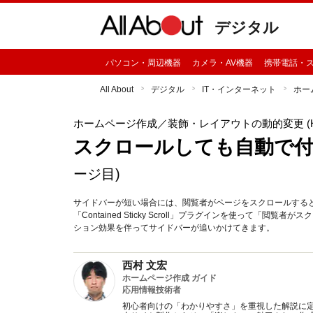
デジタル
パソコン・周辺機器
カメラ・AV機器
携帯電話・
All About
デジタル
IT・インターネット
ホー
ホームページ作成
／装飾・レイアウトの動的変更 (HTML,
スクロールしても自動で
ージ目)
サイドバーが短い場合には、閲覧者がページをスクロールするとす
「Contained Sticky Scroll」プラグインを使って
ション効果を伴ってサイドバーが追いかけてきます。
西村 文宏
ホームページ作成 ガイド
応用情報技術者
初心者向けの「わかりやすさ」を重視した解説に