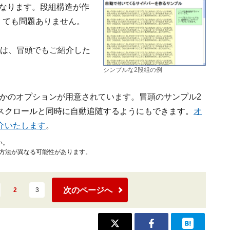
になります。段組構造が作
くても問題ありません。
ては、冒頭でもご紹介した
シンプルな2段組の例
」には、いくつかのオプションが用意されています。冒頭のサンプル2
スクロールと同時に自動追随するようにもできます。
オ
介いたします
。
い。
作方法が異なる可能性があります。
次のページへ
2
3