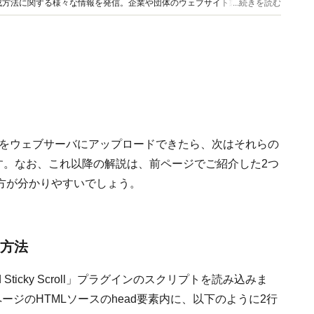
成方法に関する様々な情報を発信。企業や団体のウェブサイト製作・解説書
...続きを読む
oll」プラグインをウェブサーバにアップロードできたら、次はそれらの
す。なお、これ以降の解説は、前ページでご紹介した2つ
方が分かりやすいでしょう。
設置方法
d Sticky Scroll」プラグインのスクリプトを読み込みま
利用したいページのHTMLソースのhead要素内に、以下のように2行