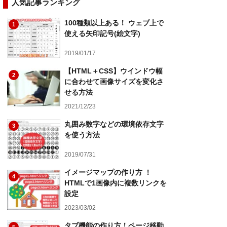
人気記事ランキング
100種類以上ある！ ウェブ上で
1
使える矢印記号(絵文字)
2019/01/17
【HTML＋CSS】ウインドウ幅
2
に合わせて画像サイズを変化さ
せる方法
2021/12/23
丸囲み数字などの環境依存文字
3
を使う方法
2019/07/31
イメージマップの作り方 ！
4
HTMLで1画像内に複数リンクを
設定
2023/03/02
タブ機能の作り方！ページ移動