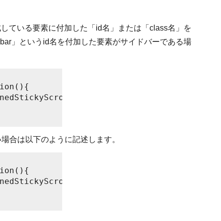
ている要素に付加した「id名」または「class名」を
ebar」というid名を付加した要素がサイドバーである場
ion(){

nedStickyScroll();

したい場合は以下のように記述します。
ion(){

nedStickyScroll();
