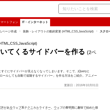
スマートフォン
IT・インターネット
ムページ作成
装飾・レイアウトの動的変更 (HTML,CSS,JavaScript)
スクロ
CSS,JavaScript)
付いてくるサイドバーを作る
(2ペ
ぐにサイドバーが見えなくなってしまいます。そこで、jQueryと
「閲覧者がスクロールしても自動で追随するサイドバー」を作る方法をご紹介。アニメー
更新日：2016年10月01日
定評があるウェブ系テクニカルライター。ウェブの黎明期に趣味で始めた個