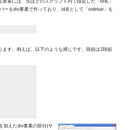
る要素には、先ほどのスクリプト内で指定した「id名」
ーをdiv要素で作っており、id名として「sidebar」を
ります。例えば、以下のような感じです。段組は2段組
」を加えたdiv要素の部分(サ