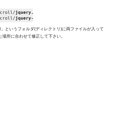
croll/
jquery.min.js
" type="text/javascript"><
croll/
jquery-contained-sticky-scroll.js
yScroll」というフォルダ(ディレクトリ)に両ファイルが入って
た場所に合わせて修正して下さい。