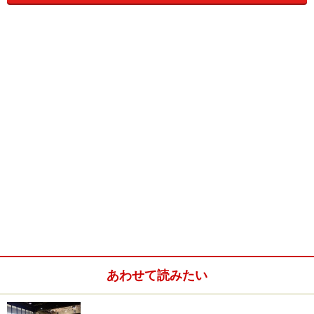
唯一の共同スペースであるリビングで出される朝食も、
お気に入りでした。ブラジルでは多いのですが、フルー
ツやフルーツジュースが豊富！ 数種類のパンにコーヒー
などが頂けるので嬉しかったです。
旅行会社も併設しているので、ここで全てのツアーをア
レンジしてくれるのも便利でした。
■POUSADA AGÊNCIA SAO JORGE
・料金：BR40/pn シングル(朝食込み)
・電話:(67) 3255-4046
・アドレス:Rua Cel Pilad Rebua,1605
※上記データは記事公開時点のものです。
あわせて読みたい
※記事内容は執筆時点のものです。最新の内容をご確認くださ
い。