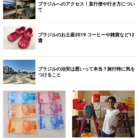
※海外を訪れる際には最新情報の入手に努め、「
外務省 海外安全
ブラジルへのアクセス！直行便や行き方につい
ホームページ
」を確認するなど、安全確保に十分注意を払ってく
て
ださい。
ブラジルのお土産2019 コーヒーや雑貨など12
選
ブラジルの治安は悪いって本当？旅行時に気を
つけること