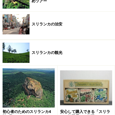
めツアー
住所：103/12, Dharmapala Mawatha, Colombo, Sri Lanka
TEL：+94 11 4 369967
メール：thusarehouse@gmail.com
スリランカの治安
※上記データは記事公開時点のものです。
※記事内容は執筆時点のものです。最新の内容をご確認くださ
い。
※海外を訪れる際には最新情報の入手に努め、「
外務省 海外安全
スリランカの観光
ホームページ
」を確認するなど、安全確保に十分注意を払ってく
ださい。
初心者のためのスリランカ4
安心して購入できる「スリラ