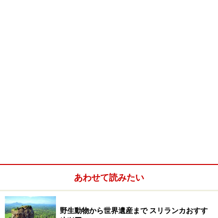
いるスリランカ人だからこそ再現できる日本の指圧体験
が出来ます。
また、アユールベーダーのドクターも常駐しています。
ドクターはもともとコロンボ大学のユールベーディック
の先生に師事した人なので、大変丁寧でメソッドもきち
んとしており、かつ女性特有の心遣いに驚きます。
欧米からの顧客も多いこのお店はほとんどの方が、フェ
イシャルマッサージを終えた後にメディテーションの状
態になり、意識はあるが記憶がないような神秘的な状態
に陥るようです。そのまま１時間ほど深い眠りに落ちて
しまう人なども多いとか……。
あわせて読みたい
■Thusare Hosue & Spa
野生動物から世界遺産まで スリランカおすす