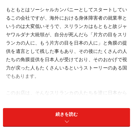
もともとはソーシャルカンパニーとしてスタートしてい
るこの会社ですが、海外における身体障害者の就業率と
いうのは大変低いそうで、スリランカはもともと故ジャ
ヤワルダナ大統領が、自分が死んだら「片方の目をスリ
ランカの人に、もう片方の目を日本の人に」と角膜の提
供を遺言として残した事もあり、その後にたくさんの人
たちの角膜提供を日本人が受けており、そのおかげで視
力が戻った人もたくさんいるというストーリーのある国
でもあります。
このお店は、そんなスリランカの人たちを逆に日本から
支援したいという事で、目が不自由なスリランカの人た
ちの雇用を目的としています。日本の目が不自由な指圧
続きを読む
師の先生がスリランカへ渡り技術指導したその技は、丁
寧でかつ繊細で、指先が日本人に似て器用だと言われて