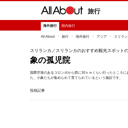
旅行
海外旅行
国内旅行
All About
旅行
海外旅行
アジア
スリラン
スリランカ
／スリランカのおすすめ観光スポット
象の孤児院
国際空港のあるコロンボから西に30ｋｍくらい行ったところにあ
た、小象たちが集められて育てられているという施設です。
投稿記事