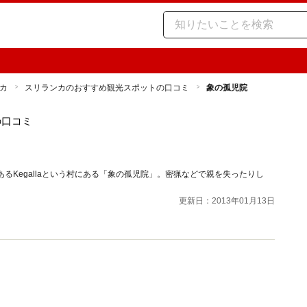
カ
スリランカのおすすめ観光スポットの口コミ
象の孤児院
の口コミ
るKegallaという村にある「象の孤児院」。密猟などで親を失ったりし
更新日：2013年01月13日