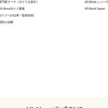
専門家サーチ（ガイドを探す）
All About ニュー
All Aboutガイド募集
All About Japan
ガイドへの仕事・取材依頼
国民の決断