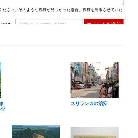
ま
スリランカの治安
めツ