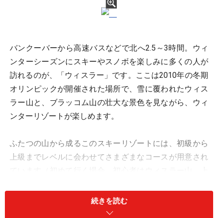
バンクーバーから高速バスなどで北へ2.5～3時間。ウィ
ンターシーズンにスキーやスノボを楽しみに多くの人が
訪れるのが、「ウィスラー」です。ここは2010年の冬期
オリンピックが開催された場所で、雪に覆われたウィス
ラー山と、ブラッコム山の壮大な景色を見ながら、ウィ
ンターリゾートが楽しめます。
ふたつの山から成るこのスキーリゾートには、初級から
上級までレベルに会わせてさまざまなコースが用意され
ています（初めて行く場合、初心者はウィスラー山、上
級者は急斜面のコースが多いブラッコム山がおすすめで
す）。雪はさらさらのパウダースノーなため、スキーも
続きを読む
スノボも思い切り楽しめるはず。また、ウィスラー山