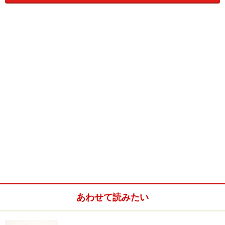
と、ブラッコム山の山頂を結ぶゴンドラは地上からの高
さが世界最高の436m！ ゴンドラからの景色は圧巻で
す。
ウィスラーの中心となるウィスラービレッジにはホテル
やレストラン施設も充実。地元の人の間では、ウィスラ
ー山のゴンドラ乗り場の近くにある「LIFT」のホットチ
ョコレートも人気だそうですよ。
■Whistler Blackcomb Ski Resort
ホームページ：
Whistler Blackcomb Ski Resort
Photo by Noriyuki Aoki
あわせて読みたい
※記事内容は執筆時点のものです。最新の内容をご確認くださ
い。
※海外を訪れる際には最新情報の入手に努め、「
外務省 海外安全