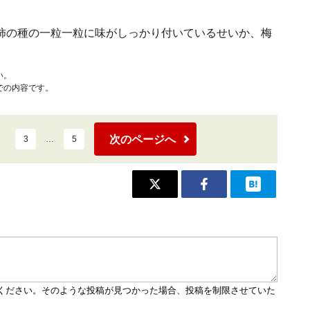
柿の種の一粒一粒に味がしっかり付いているせいか、梅
い。
での内容です。
次のページへ
3
…
5