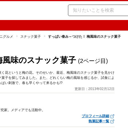
ニグルメ
スナック菓子
すっぱい春み～つけた！ 梅風味のスナック菓子
梅風味のスナック菓子
(2ページ目)
咲く花というと梅の花。そのせいか、最近、梅風味のスナック菓子を見かけ
ク菓子を探してみました。また、どれくらい梅の風味を感じるか、試食によ
ぱい刺激で、春も早くやって来るかも!?
更新日：2013年02月12日
研究家。メディアでも活動中。
プロフィール詳細
執筆記事一覧