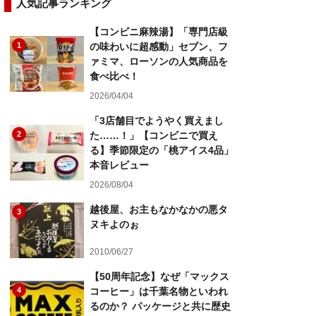
人気記事ランキング
【コンビニ麻辣湯】「専門店級
1
の味わいに超感動」セブン、フ
ァミマ、ローソンの人気商品を
食べ比べ！
2026/04/04
「3店舗目でようやく買えまし
2
た……！」【コンビニで買え
る】季節限定の「桃アイス4品」
本音レビュー
2026/08/04
越後屋、お主もなかなかの悪タ
3
ヌキよのぉ
2010/06/27
【50周年記念】なぜ「マックス
4
コーヒー」は千葉名物といわれ
るのか？ パッケージと共に歴史