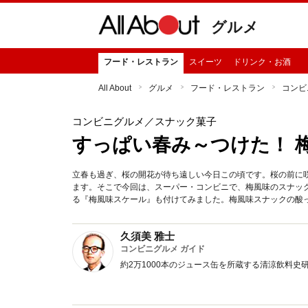
グルメ
フード・レストラン
スイーツ
ドリンク・お酒
All About
グルメ
フード・レストラン
コンビ
コンビニグルメ
／スナック菓子
すっぱい春み～つけた！ 
立春も過ぎ、桜の開花が待ち遠しい今日この頃です。桜の前に
ます。そこで今回は、スーパー・コンビニで、梅風味のスナッ
る『梅風味スケール』も付けてみました。梅風味スナックの酸っ
久須美 雅士
コンビニグルメ ガイド
約2万1000本のジュース缶を所蔵する清涼飲料史